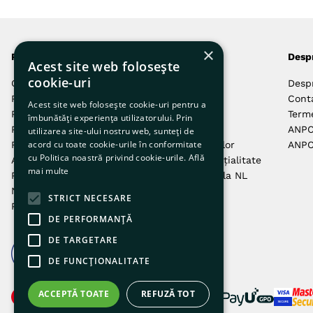
×
Produsele noastre
Comenzi și livrări
Desp
Acest site web folosește
cookie-uri
Câini
Autentificare
Desp
Pisici
Cum Comand
Cont
Acest site web folosește cookie-uri pentru a
Păsări
Cum Plătesc
Terme
îmbunătăți experiența utilizatorului. Prin
Pești
Livrarea Comenzilor
ANP
utilizarea site-ului nostru web, sunteți de
acord cu toate cookie-urile în conformitate
Reptile
Returnarea Produselor
ANPC
cu Politica noastră privind cookie-urile.
Află
Animale mici
Politica de Confidențialitate
mai multe
Pet Parents
Politica de Abonare la NL
Noutăți
Politica Cookie
STRICT NECESARE
Promoții
DE PERFORMANȚĂ
DE TARGETARE
DE FUNCŢIONALITATE
ACCEPTĂ TOATE
REFUZĂ TOT