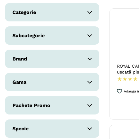
Pisici
8
.
acana
Categorie
9
.
recompense caini
Hrana Pisici
10
.
brit caini
Subcategorie
Hrana Uscata
Brand
ROYAL CAN
uscată pis
ROYAL CANIN
★
★
★
★
Gama
Adaugă in
ROYAL CANIN Feline Health
Pachete Promo
Nutrition
Overfill
Specie