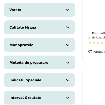
Pisici
Varsta
Adult
Calitate Hrana
Adult (Sterilizat)
ROYAL CAN
pisici, ac
Super-Premium
Senior
☆
☆
☆
☆
Monoproteic
Adaugă in
Nu
Metoda de preparare
Uscata prin extrudare
Indicatii Speciale
Sistem Digestiv &
Interval Greutate
Probiotice