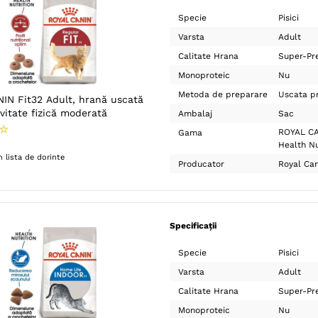
Specie
Pisici
Varsta
Adult
Calitate Hrana
Super-Pr
Monoproteic
Nu
Metoda de preparare
Uscata pr
IN Fit32 Adult, hrană uscată
tivitate fizică moderată
Ambalaj
Sac
☆
ROYAL CA
Gama
Health Nu
 lista de dorinte
Producator
Royal Can
Specificații
Specie
Pisici
Varsta
Adult
Calitate Hrana
Super-Pr
Monoproteic
Nu