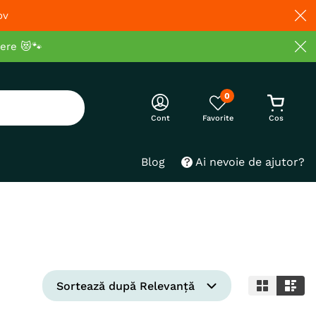
ov
cere 😻🐾
0
Cont
Blog
Ai nevoie de ajutor?
Sortează după
Relevanță