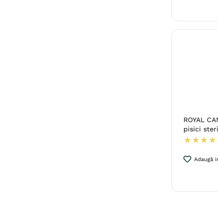
ROYAL CAN
pisici ster
★
★
★
★
Adaugă in