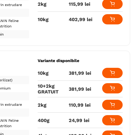
2kg
115
,
99
lei
in extrudare
10kg
402
,
99
lei
NIN Feline
trition
in
Variante disponibile
10kg
381
,
99
lei
rilizat)
10+2kg
381
,
99
lei
emium
GRATUIT
2kg
110
,
99
lei
in extrudare
400g
24
,
99
lei
NIN Feline
trition
in