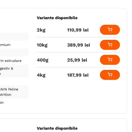
Variante disponibile
2kg
110
,
99
lei
10kg
389
,
99
lei
emium
400g
25
,
99
lei
in extrudare
gestiv &
e
4kg
187
,
99
lei
NIN Feline
trition
in
Variante disponibile