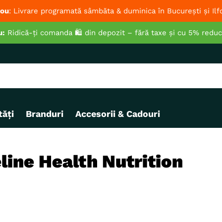
ou
: Livrare programată sâmbăta & duminica în București și Ilf
u:
Ridică-ți comanda 🛍️ din depozit – fără taxe și cu 5% redu
ăți
Branduri
Accesorii & Cadouri
line Health Nutrition