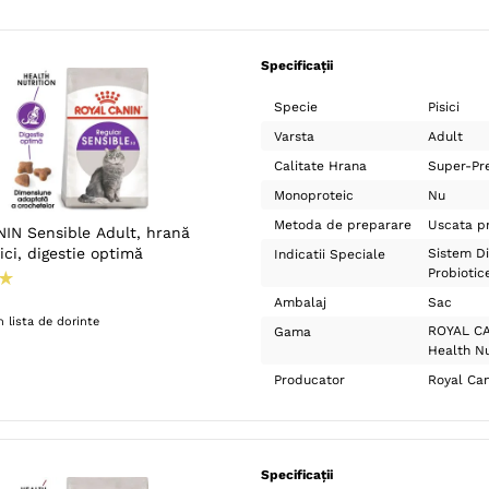
Specificații
Specie
Pisici
Varsta
Adult
Calitate Hrana
Super-Pr
Monoproteic
Nu
Metoda de preparare
Uscata pr
IN Sensible Adult, hrană
ici, digestie optimă
Sistem Di
Indicatii Speciale
Probiotic
★
Ambalaj
Sac
 lista de dorinte
ROYAL CA
Gama
Health Nu
Producator
Royal Can
Specificații