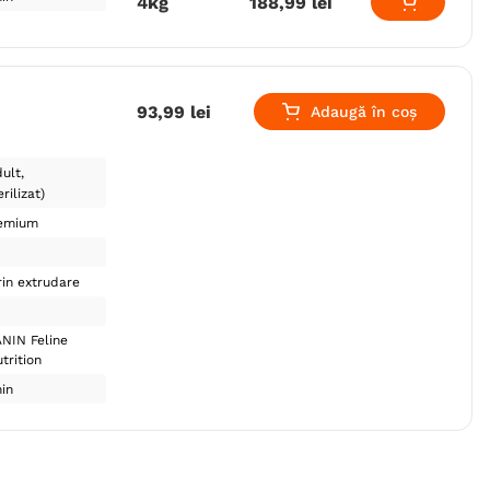
4kg
188
,
99
lei
93
,
99
lei
Adaugă în coș
ult
rilizat)
emium
in extrudare
NIN Feline
trition
in