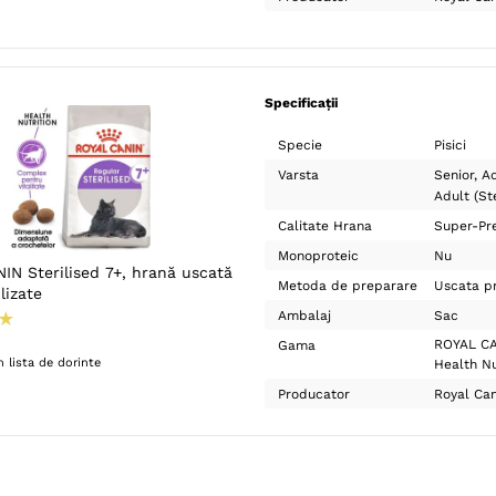
Specificații
Specie
Pisici
Varsta
Senior
Ad
Adult (Ste
Calitate Hrana
Super-Pr
Monoproteic
Nu
IN Sterilised 7+, hrană uscată
Metoda de preparare
Uscata pr
ilizate
Ambalaj
Sac
★
ROYAL CA
Gama
 lista de dorinte
Health Nu
Producator
Royal Can