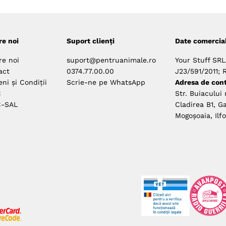
re noi
Suport clienți
Date comercia
re noi
suport@pentruanimale.ro
Your Stuff SRL
act
0374.77.00.00
J23/591/2011; 
ni și Condiții
Scrie-ne pe WhatsApp
Adresa de cont
C
Str. Buiacului 
-SAL
Cladirea B1, Ga
Mogoșoaia, Ilf