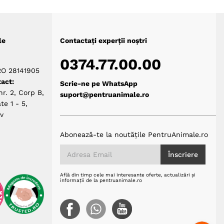
le
Contactați experții noștri
0374.77.00.00
RO 28141905
act:
Scrie-ne pe WhatsApp
nr. 2, Corp B,
suport@pentruanimale.ro
te 1 - 5,
ov
Abonează-te la noutățile PentruAnimale.ro
Înscriere
Află din timp cele mai interesante oferte, actualizări și
informații de la pentruanimale.ro