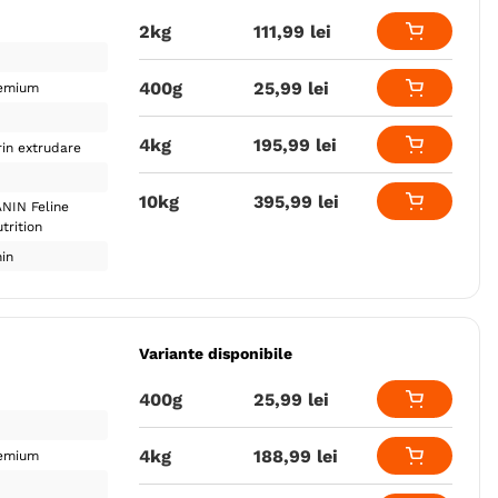
2kg
111
,
99
lei
400g
25
,
99
lei
emium
4kg
195
,
99
lei
in extrudare
10kg
395
,
99
lei
NIN Feline
trition
in
Variante disponibile
400g
25
,
99
lei
4kg
188
,
99
lei
emium