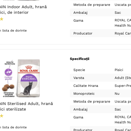
Metoda de preparare
Uscata pr
IN Indoor Adult, hrană
ici, de interior
Ambalaj
Sac
★
ROYAL CA
Gama
Health Nu
 lista de dorinte
Producator
Royal Can
Specificații
Specie
Pisici
Varsta
Adult (Ste
Calitate Hrana
Super-Pr
Monoproteic
Nu
Metoda de preparare
Uscata pr
IN Sterilised Adult, hrană
ci sterilizate
Ambalaj
Sac
★
ROYAL CA
Gama
Health Nu
 lista de dorinte
Producator
Royal Can