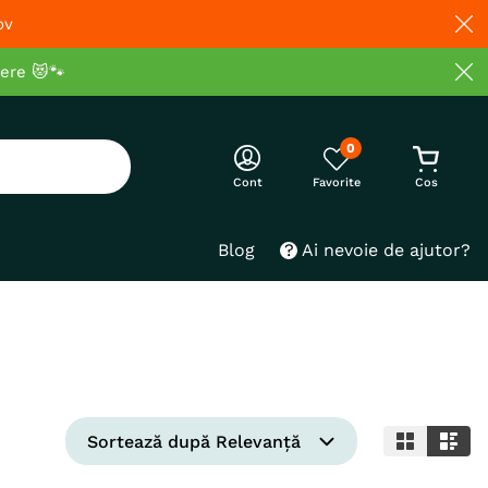
ov
cere 😻🐾
0
Cont
Blog
Ai nevoie de ajutor?
Sortează după
Relevanță