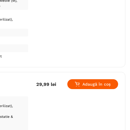
Medie (M)
)
rilizat)
t
29
,
99
lei
Adaugă în coș
rilizat)
statie &