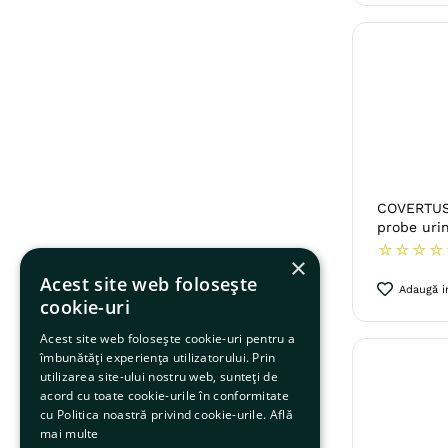
COVERTUS 
probe urin
☆
☆
☆
☆
×
Acest site web folosește
Adaugă in
cookie-uri
Acest site web folosește cookie-uri pentru a
îmbunătăți experiența utilizatorului. Prin
utilizarea site-ului nostru web, sunteți de
acord cu toate cookie-urile în conformitate
cu Politica noastră privind cookie-urile.
Află
mai multe