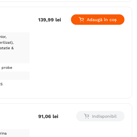
139
,
99
lei
Adaugă în coș
nior
rilizat)
statie &
e probe
US
91
,
06
lei
Indisponibil
rina