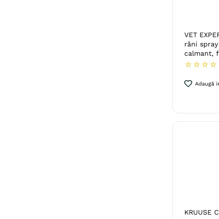
VET EXPER
răni spray 
calmant, f
☆
☆
☆
☆
Adaugă in
KRUUSE Cat