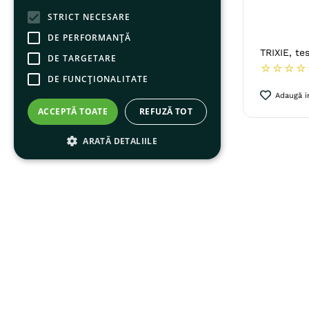
STRICT NECESARE
DE PERFORMANȚĂ
TRIXIE, tes
DE TARGETARE
☆
☆
☆
☆
DE FUNCŢIONALITATE
Adaugă in
ACCEPTĂ TOATE
REFUZĂ TOT
ARATĂ DETALIILE
Produsele noastre
Comenzi și livrări
Desp
Câini
Autentificare
Desp
Pisici
Cum Comand
Cont
Păsări
Cum Plătesc
Terme
Pești
Livrarea Comenzilor
ANP
Reptile
Returnarea Produselor
ANPC