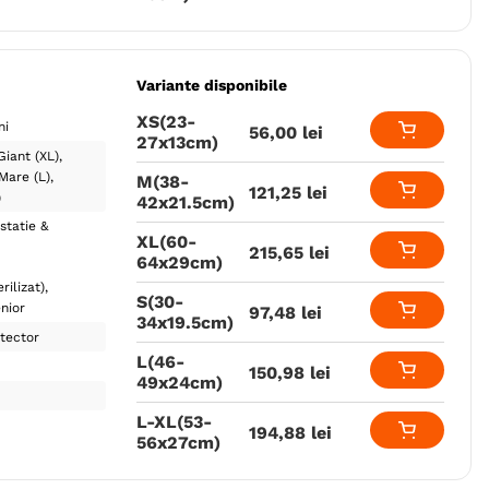
Variante disponibile
XS(23-
ni
56
,
00
lei
27x13cm)
Giant (XL)
Mare (L)
M(38-
121
,
25
lei
)
42x21.5cm)
statie &
XL(60-
215
,
65
lei
64x29cm)
rilizat)
S(30-
nior
97
,
48
lei
34x19.5cm)
tector
L(46-
150
,
98
lei
49x24cm)
L-XL(53-
194
,
88
lei
56x27cm)