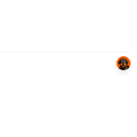
le
Contactați experții noștri
0374.77.00.00
RO 28141905
act:
Scrie-ne pe WhatsApp
nr. 2, Corp B,
suport@pentruanimale.ro
te 1 - 5,