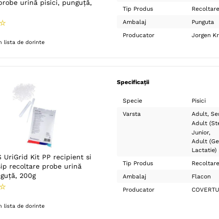
probe urină pisici, punguță,
Tip Produs
Recoltar
☆
Ambalaj
Punguta
Producator
Jorgen K
 lista de dorinte
Specificații
Specie
Pisici
Varsta
Adult
Se
Adult (Ste
Junior
Adult (Ge
Lactatie)
UriGrid Kit PP recipient si
Tip Produs
Recoltar
sip recoltare probe urină
nguță, 200g
Ambalaj
Flacon
☆
Producator
COVERT
 lista de dorinte