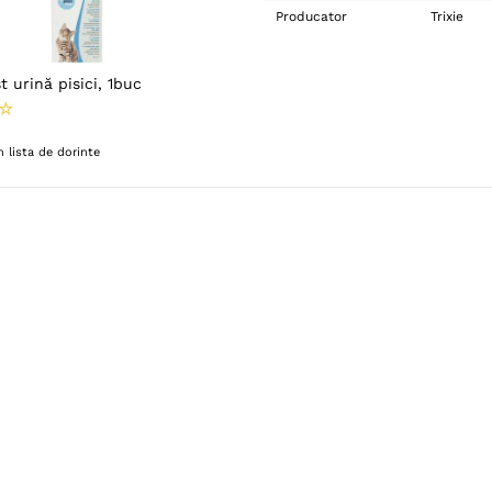
Producator
Trixie
t urină pisici, 1buc
☆
 lista de dorinte
re noi
Suport clienți
Date comercia
re noi
suport@pentruanimale.ro
Your Stuff SRL
act
0374.77.00.00
J23/591/2011; 
ni și Condiții
Scrie-ne pe WhatsApp
Adresa de cont
C
Str. Buiacului 
-SAL
Cladirea B1, Ga