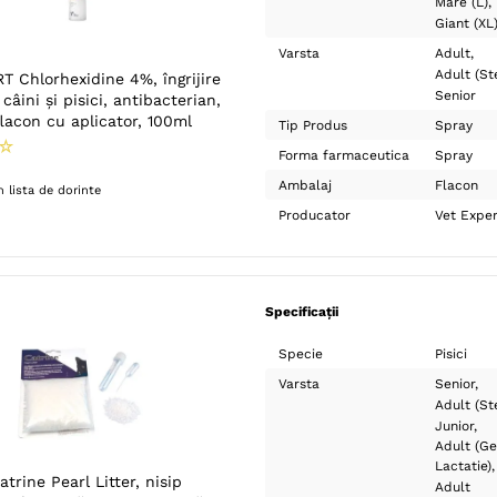
Mare (L)
Giant (XL
Varsta
Adult
Adult (Ste
T Chlorhexidine 4%, îngrijire
Senior
câini și pisici, antibacterian,
lacon cu aplicator, 100ml
Tip Produs
Spray
☆
Forma farmaceutica
Spray
Ambalaj
Flacon
 lista de dorinte
Producator
Vet Exper
Specificații
Specie
Pisici
Varsta
Senior
Adult (Ste
Junior
Adult (Ge
Lactatie)
rine Pearl Litter, nisip
Adult