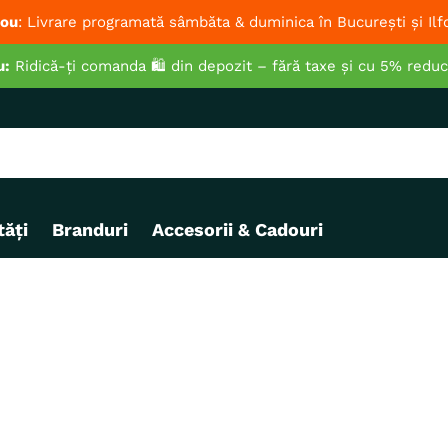
ou
: Livrare programată sâmbăta & duminica în București și Ilf
u:
Ridică-ți comanda 🛍️ din depozit – fără taxe și cu 5% redu
ăți
Branduri
Accesorii & Cadouri