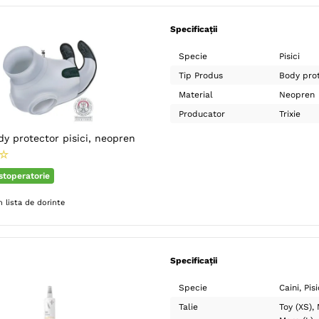
Specificații
Specie
Pisici
Tip Produs
Body pro
Material
Neopren
Producator
Trixie
dy protector pisici, neopren
☆
ostoperatorie
 lista de dorinte
Specificații
Specie
Caini
Pisi
Talie
Toy (XS)