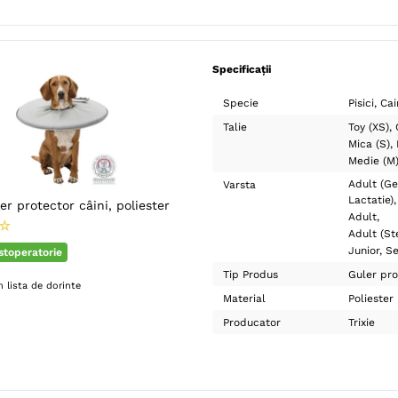
Specificații
Specie
Pisici
Cai
Talie
Toy (XS)
Mica (S)
Medie (M
Adult (Ge
Varsta
Lactatie)
ler protector câini, poliester
Adult
☆
Adult (Ste
Junior
Se
ostoperatorie
Tip Produs
Guler pro
 lista de dorinte
Material
Poliester
Producator
Trixie