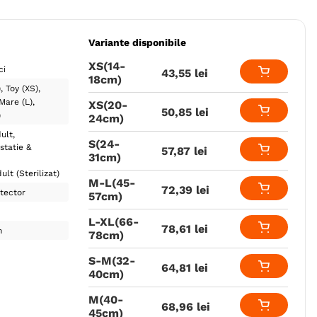
Variante disponibile
XS(14-
ci
43
,
55
lei
18cm)
)
Toy (XS)
Mare (L)
XS(20-
50
,
85
lei
)
24cm)
ult
S(24-
statie &
57
,
87
lei
31cm)
ult (Sterilizat)
M-L(45-
72
,
39
lei
tector
57cm)
L-XL(66-
78
,
61
lei
n
78cm)
S-M(32-
64
,
81
lei
40cm)
M(40-
68
,
96
lei
45cm)