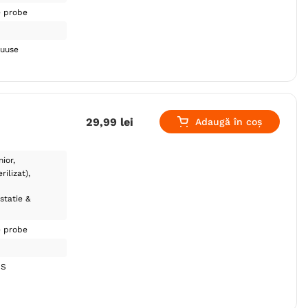
e probe
ruuse
29
,
99
lei
Adaugă în coș
nior
rilizat)
statie &
e probe
US