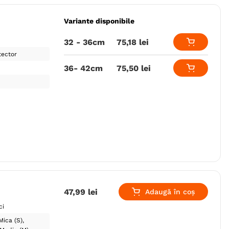
Variante disponibile
32 - 36cm
75
,
18
lei
tector
36- 42cm
75
,
50
lei
47
,
99
lei
Adaugă în coș
ci
Mica (S)