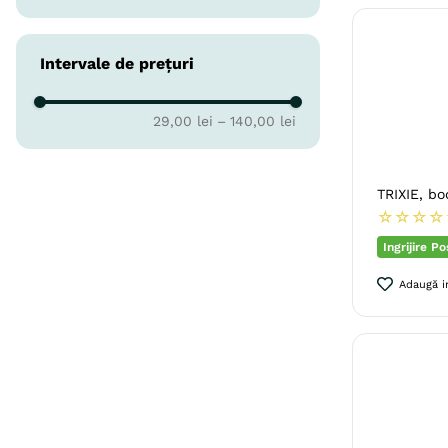
Cutie
Intervale de prețuri
Flacon
Punguta
29,00 lei
–
140,00 lei
TRIXIE, bo
☆
☆
☆
☆
Ingrijire P
Adaugă in