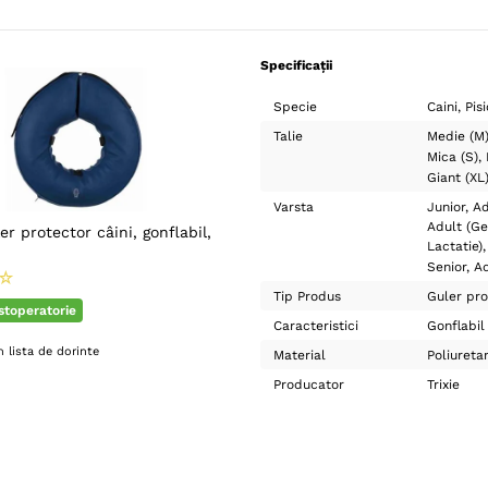
Specificații
Specie
Caini
Pisi
Talie
Medie (M
Mica (S)
Giant (XL
Varsta
Junior
Ad
Adult (Ge
ler protector câini, gonflabil,
Lactatie)
Senior
Ad
☆
Tip Produs
Guler pro
ostoperatorie
Caracteristici
Gonflabil
 lista de dorinte
Material
Poliureta
Producator
Trixie