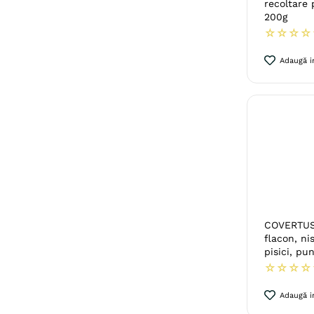
recoltare 
200g
☆
☆
☆
☆
Adaugă in
COVERTUS 
flacon, ni
pisici, pu
☆
☆
☆
☆
Adaugă in