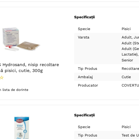
Specificații
Specie
Pisici
Varsta
Adult
Ju
Adult (Ste
Adult (Ge
Lactatie)
Senior
Hydrosand, nisip recoltare
Tip Produs
Recoltar
ă pisici, cutie, 300g
☆
Ambalaj
Cutie
Producator
COVERT
 lista de dorinte
Specificații
Specie
Pisici
Tip Produs
Test de U