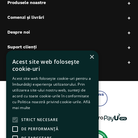
Produsele noastre
+
Comenzi și livrări
+
Despre noi
+
Suport clienți
+
×
Acest site web folosește
Date comerciale
+
cookie-uri
Acest site web folosește cookie-uri pentru a
îmbunătăți experiența utilizatorului. Prin
utilizarea site-ului nostru web, sunteți de
acord cu toate cookie-urile în conformitate
cu Politica noastră privind cookie-urile.
Află
mai multe
STRICT NECESARE
DE PERFORMANȚĂ