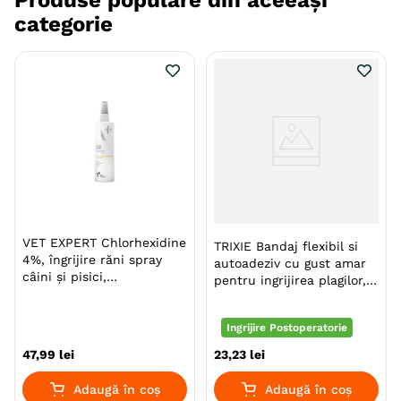
Produse populare din aceeași
categorie
VET EXPERT Chlorhexidine
TRIXIE Bandaj flexibil si
4%, îngrijire răni spray
autoadeziv cu gust amar
câini și pisici,
pentru ingrijirea plagilor,
antibacterian, calmant,
bandaj câini și pisici,
flacon cu aplicator, 100ml
4500x5cm, 4buc
Ingrijire Postoperatorie
47
,
99
lei
23
,
23
lei
Adaugă în coș
Adaugă în coș