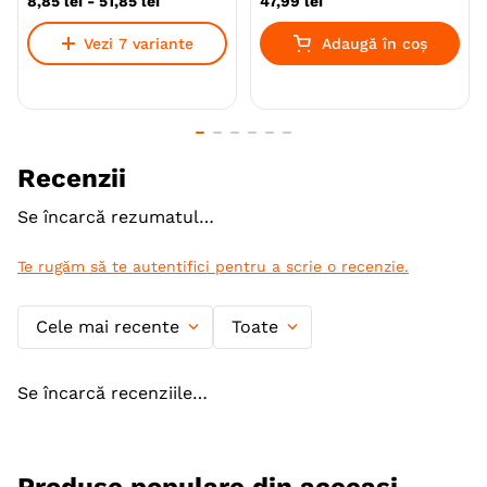
8
,
85
lei
-
51
,
85
lei
47
,
99
lei
Specie
Caini
Pisici
Vezi 7 variante
Adaugă în coș
Talie
Toy (XS)
Mica (S)
Medie (M)
Mare (L)
Giant (XL)
Varsta
Junior
Adult
Adult (Gestatie & Lactatie)
Recenzii
Adult (Sterilizat)
Senior
Se încarcă rezumatul…
Tip Produs
Guler protector
Te rugăm să te autentifici pentru a scrie o recenzie.
Material
Poliester
Producator
Trixie
Cele mai recente
Toate
Se încarcă recenziile…