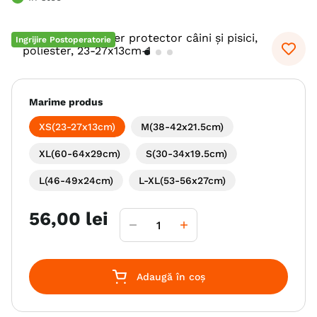
6
.
hrana uscata câini
Ingrijire Postoperatorie
7
.
hypoallergenic
8
.
acana
9
.
recompense caini
Marime produs
10
.
brit caini
XS(23-27x13cm)
M(38-42x21.5cm)
XL(60-64x29cm)
S(30-34x19.5cm)
L(46-49x24cm)
L-XL(53-56x27cm)
56
,
00
lei
Adaugă în coș