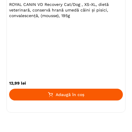
ROYAL CANIN VD Recovery Cat/Dog , XS-XL, dietă
veterinară, conservă hrană umedă câini și pisici,
convalescență, (mousse), 195g
12
,
99
lei
Adaugă în coș