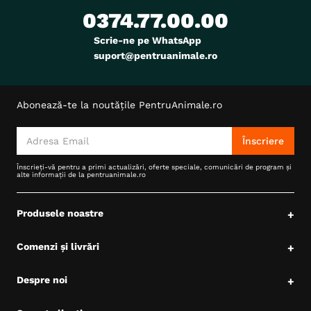
0374.77.00.00
Producator
Royal Canin
Scrie-ne pe WhatsApp
suport@pentruanimale.ro
Abonează-te la noutățile PentruAnimale.ro
Înscriere
Înscrieți-vă pentru a primi actualizări, oferte speciale, comunicări de program și
alte informații de la pentruanimale.ro
Produsele noastre
+
Comenzi și livrări
+
Despre noi
+