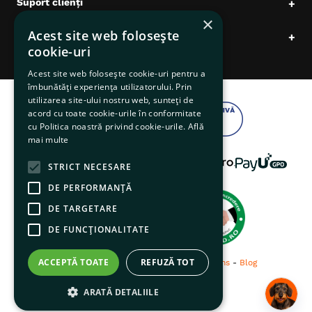
Suport clienți
+
×
Acest site web folosește
Date comerciale
+
cookie-uri
Acest site web folosește cookie-uri pentru a
îmbunătăți experiența utilizatorului. Prin
utilizarea site-ului nostru web, sunteți de
acord cu toate cookie-urile în conformitate
cu Politica noastră privind cookie-urile.
Află
mai multe
STRICT NECESARE
DE PERFORMANȚĂ
DE TARGETARE
DE FUNCŢIONALITATE
ACCEPTĂ TOATE
REFUZĂ TOT
© 2026 pentruanimale.ro -
Privacy
-
Terms
-
Blog
ARATĂ DETALIILE