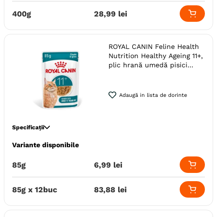
Ambalaj
Sac
400g
28
,
99
lei
Producator
Royal Canin
ROYAL CANIN Feline Health
Nutrition Healthy Ageing 11+,
plic hrană umedă pisici
senior, (în sos)
Adaugă in lista de dorinte
Specificații
Variante disponibile
Specie
Pisici
Varsta
Senior
Adult
85g
6
,
99
lei
Calitate Hrana
Super-Premium
Monoproteic
Nu
85g x 12buc
83
,
88
lei
Metoda de preparare
In Sos
Bucati De Carne
Ambalaj
Plic