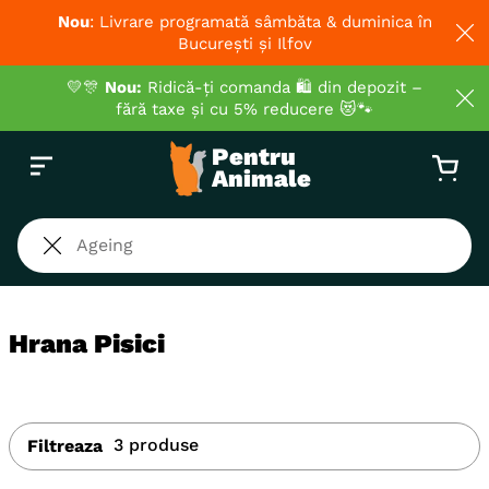
Nou
: Livrare programată sâmbăta & duminica în
București și Ilfov
💛🎊
Nou:
Ridică-ți comanda 🛍️ din depozit –
fără taxe și cu 5% reducere 😻🐾
Caută
Hrana Pisici
3
produse
Filtreaza