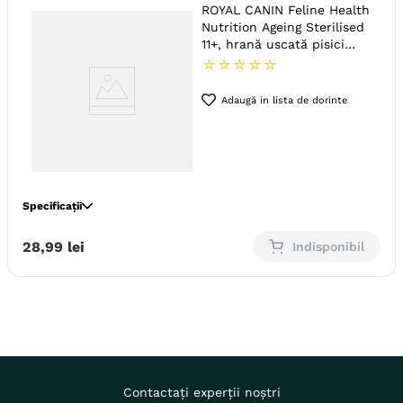
ROYAL CANIN Feline Health
Producator
Royal Canin
Nutrition Ageing Sterilised
11+, hrană uscată pisici
senior sterilizate,
☆
☆
☆
☆
☆
managementul greutății,
400g
Adaugă in lista de dorinte
Specificații
Specie
Pisici
28
,
99
lei
Indisponibil
Varsta
Adult
Calitate Hrana
Super-Premium
Monoproteic
Nu
Metoda de preparare
Uscata prin extrudare
Metabolism (Obezitate Si
Indicatii Speciale
Diabet)
Contactați experții noștri
Ambalaj
Sac