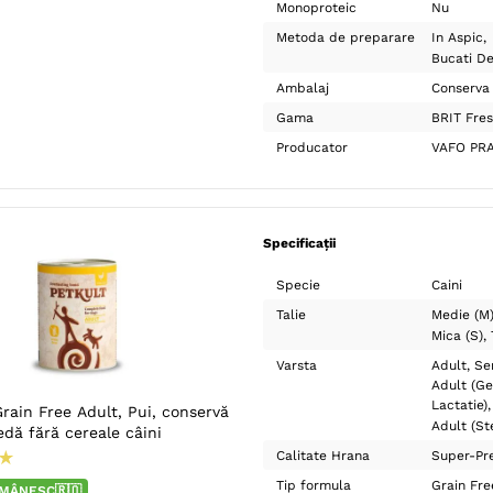
Monoproteic
Nu
Metoda de preparare
In Aspic
Bucati D
Ambalaj
Conserva
Gama
BRIT Fre
Producator
VAFO PR
Specificații
Specie
Caini
Talie
Medie (M
Mica (S)
Varsta
Adult
Se
Adult (Ge
Lactatie)
rain Free Adult, Pui, conservă
Adult (Ste
dă fără cereale câini
★
Calitate Hrana
Super-Pr
Tip formula
Grain Fre
MÂNESC🇷🇴