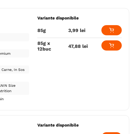
Variante disponibile
85g
3
,
99
lei
85g x
47
,
88
lei
12buc
emium
e Carne
In Sos
NIN Size
trition
in
Variante disponibile