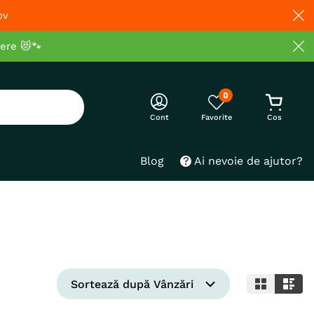
ov
cere 😻🐾
0
Cont
Blog
Ai nevoie de ajutor?
Sortează după
Vânzări