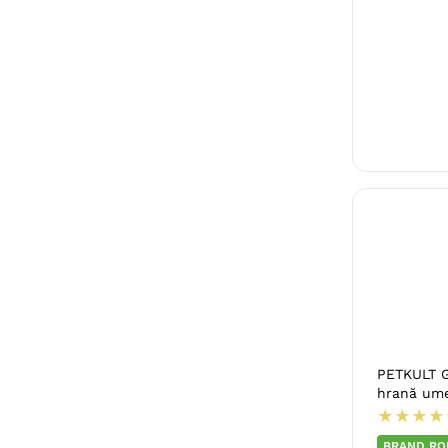
PETKULT G
hrană ume
★
★
★
★
BRAND RO