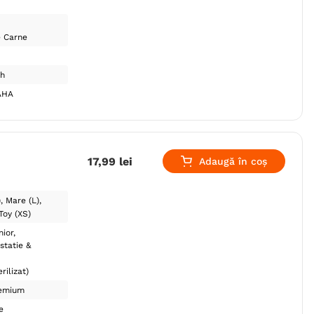
e Carne
sh
AHA
17
,
99
lei
Adaugă în coș
)
Mare (L)
Toy (XS)
nior
statie &
rilizat)
emium
e