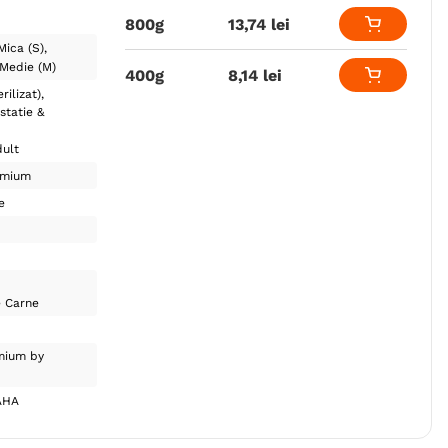
800g
13
,
74
lei
Mica (S)
Medie (M)
400g
8
,
14
lei
rilizat)
statie &
ult
emium
e
e Carne
mium by
AHA