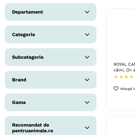
Da
8
.
acana
Departament
9
.
recompense caini
Caini
10
.
brit caini
Categorie
Hrana Caini
Subcategorie
ROYAL CAN
câini, (în 
Hrana Umeda
★
★
★
★
Brand
Adaugă in
EXCLUSION
Gama
PETKULT
JOSERA Meat Lovers
HILL'S Science Plan
Recomandat de
BRIT Fresh
BRIT
pentruanimale.ro