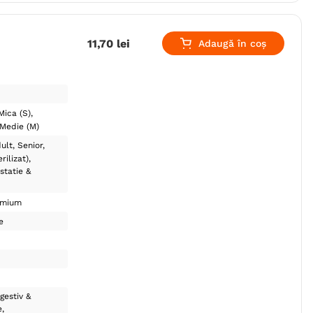
11
,
70
lei
Adaugă în coș
Mica (S)
Medie (M)
ult
Senior
rilizat)
statie &
emium
e
gestiv &
e