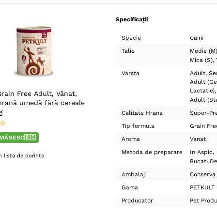
Specificații
Specie
Caini
Talie
Medie (M
Mica (S)
Varsta
Adult
Se
Adult (Ge
Lactatie)
rain Free Adult, Vânat,
Adult (Ste
hrană umedă fără cereale
g
Calitate Hrana
Super-Pr
☆
Tip formula
Grain Fre
MÂNESC🇷🇴
Aroma
Vanat
Metoda de preparare
In Aspic
 lista de dorinte
Bucati D
Ambalaj
Conserva
Gama
PETKULT 
Producator
Pet Prod