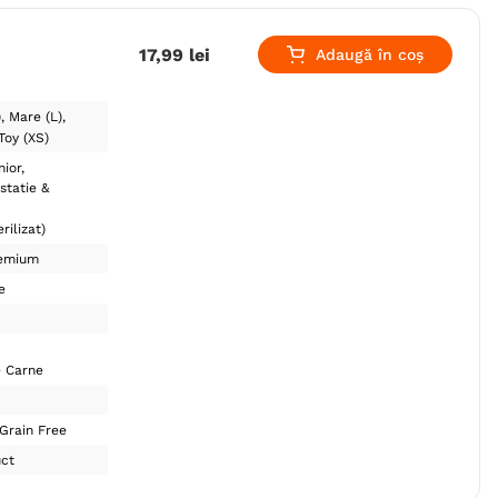
17
,
99
lei
Adaugă în coș
)
Mare (L)
Toy (XS)
nior
statie &
rilizat)
emium
e
e Carne
Grain Free
uct