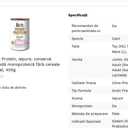
Specificații
Recomandat de
Da
pentruanimale.ro
Specie
Caini
Talie
Toy (XS)
Mare (L)
 Protein, Iepure, conservă
Varsta
Junior
Ad
dă monoproteică fără cereale
Adult (Ste
te), 400g
Adult (Ge
Lactatie)
☆
Calitate Hrana
Ultra-Pr
 lista de dorinte
Tip formula
Grain Fre
Aroma
Iepure
Monoproteic
Da
Metoda de preparare
Pate
Sistem Di
Indicatii Speciale
Probiotic