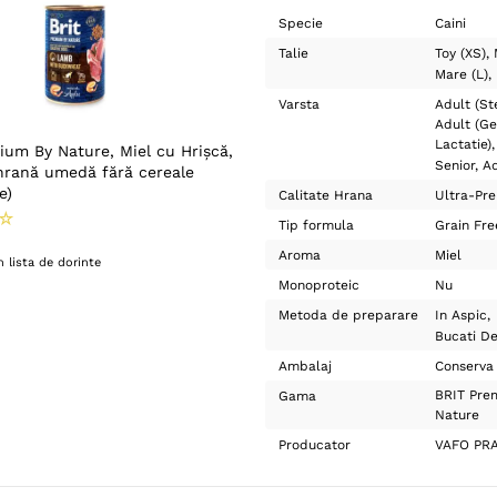
Specie
Caini
Talie
Toy (XS)
Mare (L)
Varsta
Adult (Ste
Adult (Ge
Lactatie)
ium By Nature, Miel cu Hrişcă,
Senior
Ad
hrană umedă fără cereale
e)
Calitate Hrana
Ultra-Pr
☆
Tip formula
Grain Fre
Aroma
Miel
 lista de dorinte
Monoproteic
Nu
Metoda de preparare
In Aspic
Bucati D
Ambalaj
Conserva
BRIT Pre
Gama
Nature
Producator
VAFO PR