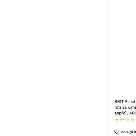
BRIT Fresh
hrană umed
aspic), 40
☆
☆
☆
☆
Adaugă in