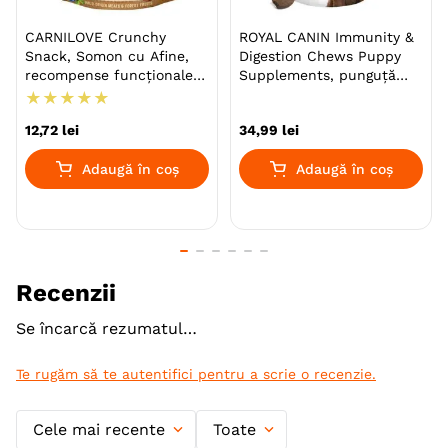
CARNILOVE Crunchy
ROYAL CANIN Immunity &
Snack, Somon cu Afine,
Digestion Chews Puppy
recompense funcționale
Supplements, punguță
fără cereale câini, suport
recompense funcționale
★
★
★
★
★
neurologic, 200g
câini junior, sistem
12
,
72
lei
34
,
99
lei
imunitar, sistem digestiv,
100g
Adaugă în coș
Adaugă în coș
Recenzii
Se încarcă rezumatul…
Te rugăm să te autentifici pentru a scrie o recenzie.
Cele mai recente
Toate