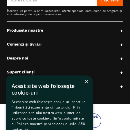
Înscriere
Înscrieți-vă pentru a primi actualizări, oferte speciale, comunicări de program și
alte informații de la pentruanimale.ro
Produsele noastre
+
Comenzi și livrări
+
Despre noi
+
Suport clienți
+
×
Acest site web folosește
Date comerciale
+
cookie-uri
Acest site web folosește cookie-uri pentru a
îmbunătăți experiența utilizatorului. Prin
utilizarea site-ului nostru web, sunteți de
acord cu toate cookie-urile în conformitate
cu Politica noastră privind cookie-urile.
Află
mai multe