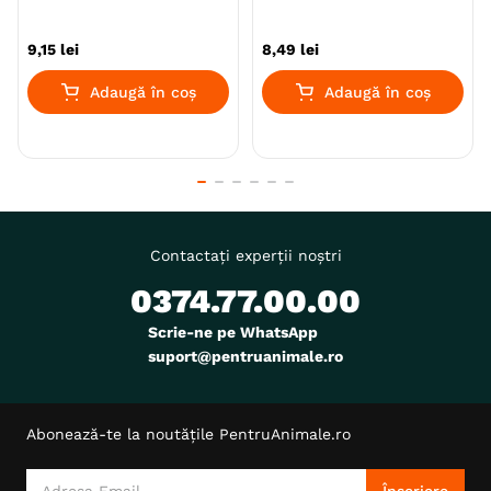
9
,
15
lei
8
,
49
lei
Adaugă în coș
Adaugă în coș
Contactați experții noștri
0374.77.00.00
Scrie-ne pe WhatsApp
suport@pentruanimale.ro
Abonează-te la noutățile PentruAnimale.ro