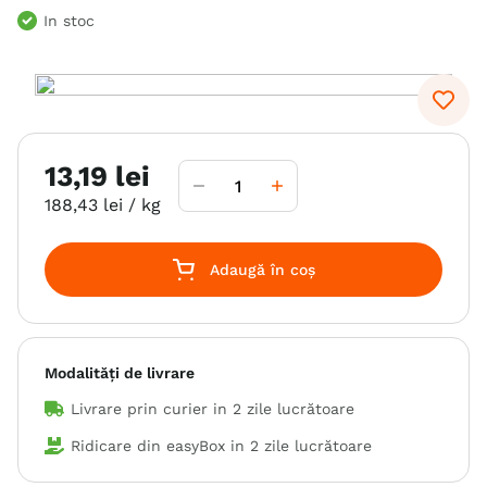
In stoc
6
.
hrana uscata câini
7
.
hypoallergenic
8
.
acana
9
.
brit caini
13
,
19
lei
10
.
recompense caini
188
,
43
lei
/ kg
Adaugă în coș
Modalități de livrare
Livrare prin curier in
2 zile lucrătoare
Ridicare din easyBox in
2 zile lucrătoare