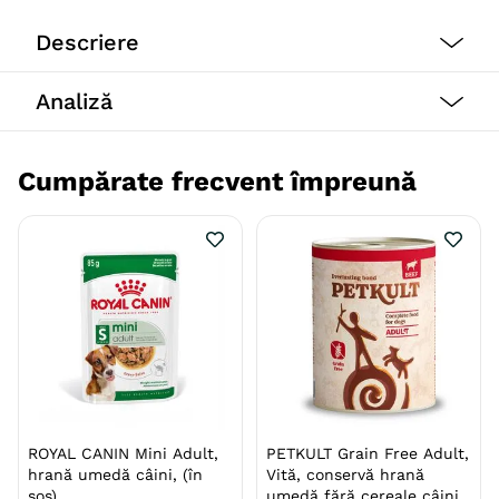
Descriere
Tip formula
Grain Free
Analiză
Cumpărate frecvent împreună
ROYAL CANIN Mini Adult,
PETKULT Grain Free Adult,
hrană umedă câini, (în
Vită, conservă hrană
sos)
umedă fără cereale câini