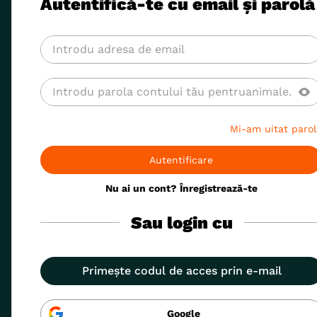
Autentifică-te cu email și parolă
8
.
acana
9
.
recompense caini
10
.
brit caini
Mi-am uitat parol
Autentificare
Nu ai un cont? Înregistrează-te
Sau login cu
Primește codul de acces prin e-mail
Google