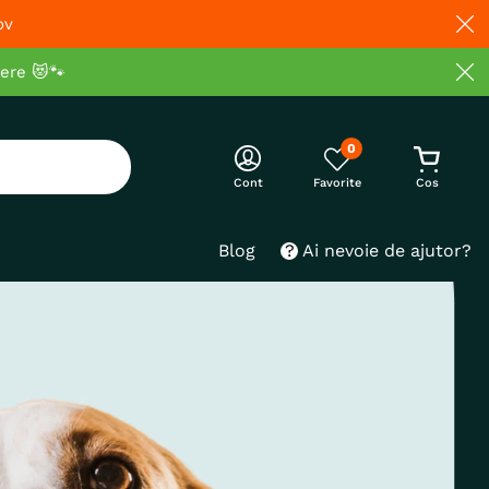
ov
cere 😻🐾
0
Cont
Blog
Ai nevoie de ajutor?