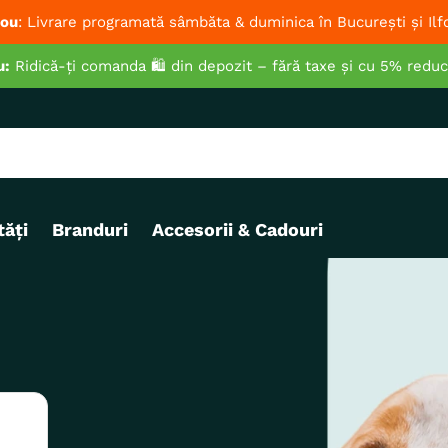
ou
: Livrare programată sâmbăta & duminica în București și Ilf
u:
Ridică-ți comanda 🛍️ din depozit – fără taxe și cu 5% redu
ăți
Branduri
Accesorii & Cadouri