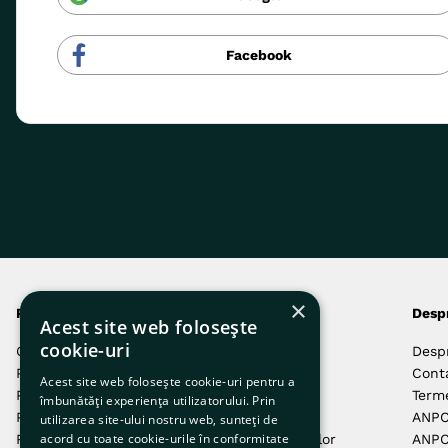
Facebook
×
Produsele noastre
Comenzi și livrări
Desp
Acest site web folosește
cookie-uri
Câini
Autentificare
Desp
Pisici
Cum Comand
Cont
Acest site web folosește cookie-uri pentru a
Păsări
Cum Plătesc
Terme
îmbunătăți experiența utilizatorului. Prin
Pești
Livrarea Comenzilor
ANP
utilizarea site-ului nostru web, sunteți de
acord cu toate cookie-urile în conformitate
Reptile
Returnarea Produselor
ANPC