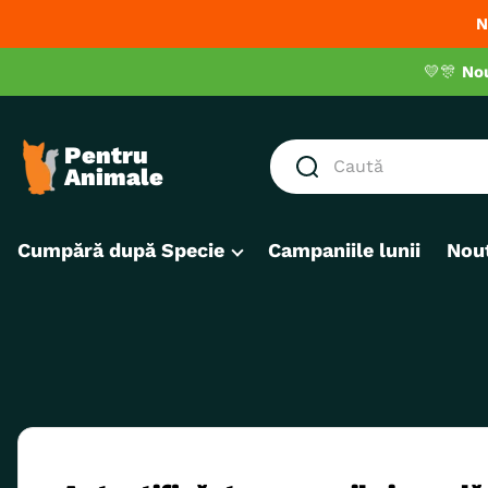
N
💛🎊
No
Caută
CĂUTĂRI POPULARE
Cumpără după Specie
Campaniile lunii
Nout
1
.
hrana umeda pisici
2
.
royal canin
3
.
hrana uscata pisici
4
.
recompense
5
.
brit
6
.
hrana uscata câini
7
.
hypoallergenic