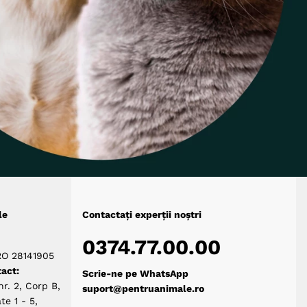
le
Contactați experții noștri
0374.77.00.00
RO 28141905
act:
Scrie-ne pe WhatsApp
nr. 2, Corp B,
suport@pentruanimale.ro
te 1 - 5,