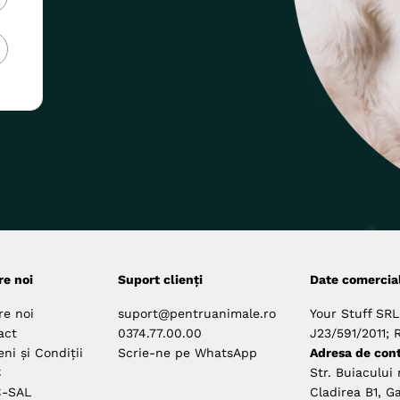
re noi
Suport clienți
Date comercia
re noi
suport@pentruanimale.ro
Your Stuff SRL
act
0374.77.00.00
J23/591/2011; 
ni și Condiții
Scrie-ne pe WhatsApp
Adresa de cont
C
Str. Buiacului 
-SAL
Cladirea B1, Ga