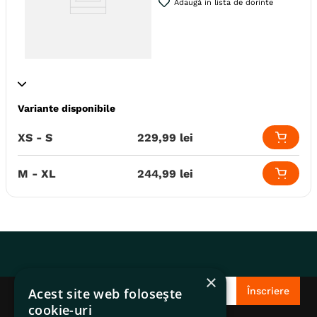
Adaugă in lista de dorinte
Variante disponibile
Specie
Caini
Talie
Toy (XS)
Mica (S)
Medie (M)
XS - S
229
,
99
lei
Mare (L)
Giant (XL)
Varsta
Adult
Adult (Sterilizat)
Senior
M - XL
244
,
99
lei
Indicatii Speciale
Sistem Articular
Durata protectiei
4 saptamani
Forma farmaceutica
Zgarda
Producator
Ceva
×
Acest site web folosește
Înscriere
cookie-uri