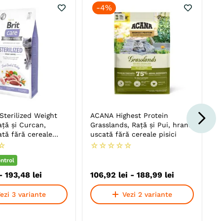
-
4%
Sterilized Weight
ACANA Highest Protein
ață și Curcan,
Grasslands, Rață și Pui, hrană
tă fără cereale
uscată fără cereale pisici
lizate,
☆
☆
☆
☆
☆
☆
tul greutății
ntrol
-
193
,
48
lei
106
,
92
lei
-
188
,
99
lei
ezi 3 variante
Vezi 2 variante