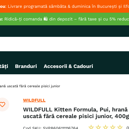
ou
: Livrare programată sâmbăta & duminica în București și Ilf
u:
Ridică-ți comanda 🛍️ din depozit – fără taxe și cu 5% redu
ăți
Branduri
Accesorii & Cadouri
nă uscată fără cereale pisici junior
WILDFULL
WILDFULL Kitten Formula, Pui, hrană
uscată fără cereale pisici junior, 400g
☆
☆
☆
☆
☆
(
Cod SKU
:
SVP8606111116764