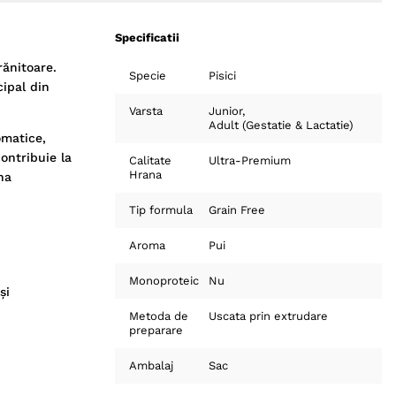
Specificatii
rănitoare.
Specie
Pisici
cipal din
Varsta
Junior
Adult (Gestatie & Lactatie)
omatice,
ontribuie la
Calitate
Ultra-Premium
Hrana
na
Tip formula
Grain Free
Aroma
Pui
Monoproteic
Nu
și
Metoda de
Uscata prin extrudare
preparare
Ambalaj
Sac