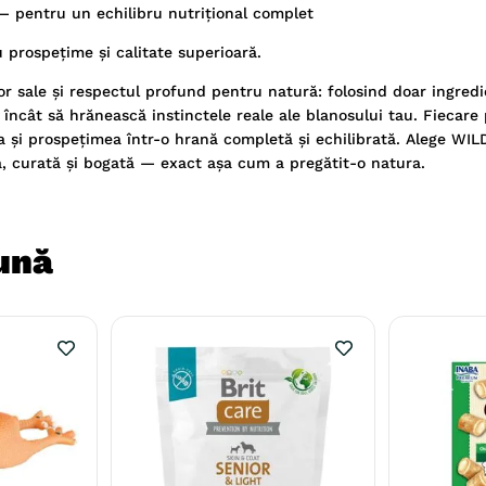
 — pentru un echilibru nutrițional complet
prospețime și calitate superioară.
r sale și respectul profund pentru natură: folosind doar ingredi
l încât să hrănească instinctele reale ale blanosului tau. Fiecare
tea și prospețimea într-o hrană completă și echilibrată. Alege WI
ă, curată și bogată — exact așa cum a pregătit-o natura.
ună