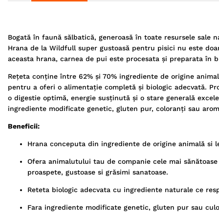
Bogată în faună sălbatică, generoasă în toate resursele sale n
Hrana de la Wildfull super gustoasă pentru pisici nu este doar 
aceasta hrana, carnea de pui este procesata și preparata în
Rețeta conține între 62% și 70% ingrediente de origine animal
pentru a oferi o alimentație completă și biologic adecvată. Pro
o digestie optimă, energie susținută și o stare generală exce
ingrediente modificate genetic, gluten pur, coloranți sau arome
Beneficii:
Hrana conceputa din ingrediente de origine animală si 
Ofera animalutului tau de companie cele mai sănătoase a
proaspete, gustoase si grăsimi sanatoase.
Reteta biologic adecvata cu ingrediente naturale ce res
Fara ingrediente modificate genetic, gluten pur sau culor