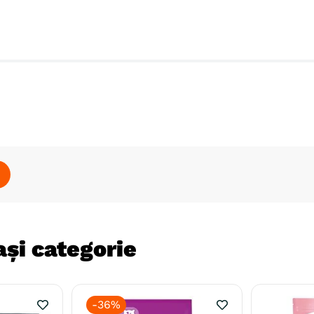
și categorie
-
36%