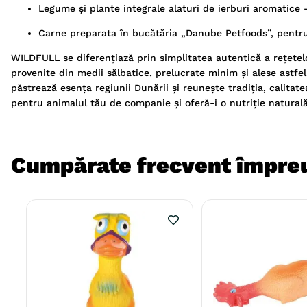
Legume și plante integrale alaturi de ierburi aromatice
Carne preparata în bucătăria „Danube Petfoods”, pentru 
WILDFULL se diferențiază prin simplitatea autentică a rețetelo
provenite din medii sălbatice, prelucrate minim și alese astfe
păstrează esența regiunii Dunării și reunește tradiția, calita
pentru animalul tău de companie și oferă-i o nutriție natural
Cumpărate frecvent împre