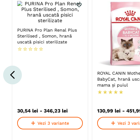
PURINA Pro Plan Renal Plus
Sterilised , Somon, hrană
uscată pisici sterilizate
☆
☆
☆
☆
☆
ROYAL CANIN Mothe
BabyCat, hrană usca
mama și puiul
★
★
★
★
★
30
,
54
lei
-
346
,
23
lei
130
,
99
lei
-
451
,
9
Vezi 3 variante
Vezi 3 var