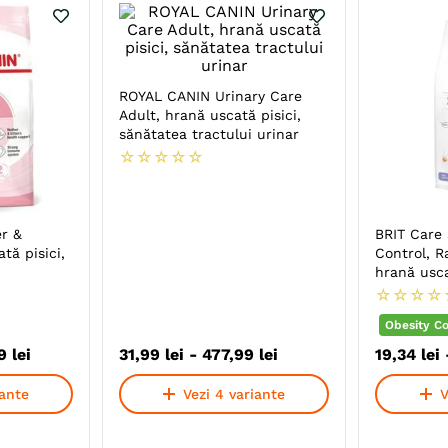
ROYAL CANIN Urinary Care
Adult, hrană uscată pisici,
sănătatea tractului urinar
☆
☆
☆
☆
☆
r &
BRIT Care 
tă pisici,
Control, R
hrană usca
pisici steri
☆
☆
☆
☆
managemen
Obesity Co
9
lei
31
,
99
lei
-
477
,
99
lei
19
,
34
lei
iante
Vezi 4 variante
V