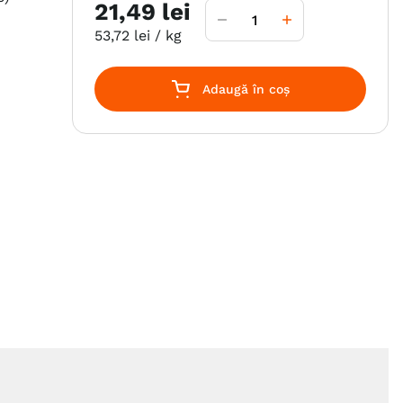
21
,
49
lei
53
,
72
lei
/ kg
Adaugă în coș