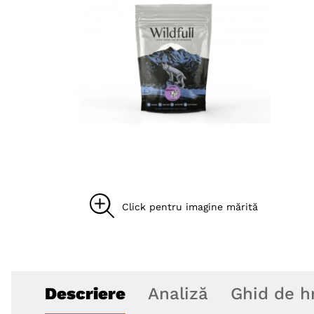
8
.
acana
9
.
recompense caini
10
.
brit caini
Descriere
Analiză
Ghid de h