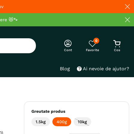
ov
cere 😻🐾
0
Cont
Blog
Ai nevoie de ajutor?
Greutate produs
1.5kg
400g
10kg
0
)