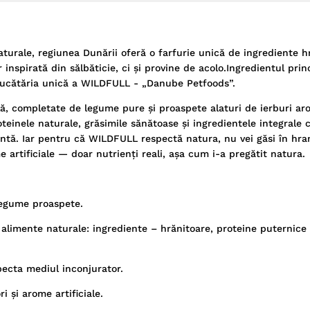
aturale, regiunea Dunării oferă o farfurie unică de ingrediente h
inspirată din sălbăticie, ci și provine de acolo.Ingredientul prin
 bucătăria unică a WILDFULL - „Danube Petfoods”.
ă, completate de legume pure și proaspete alaturi de ierburi ar
teinele naturale, grăsimile sănătoase și ingredientele integrale c
lentă. Iar pentru că WILDFULL respectă natura, nu vei găsi în hra
 artificiale — doar nutrienți reali, așa cum i-a pregătit natura.
legume proaspete.
limente naturale: ingrediente – hrănitoare, proteine puternice 
pecta mediul inconjurator.
i și arome artificiale.