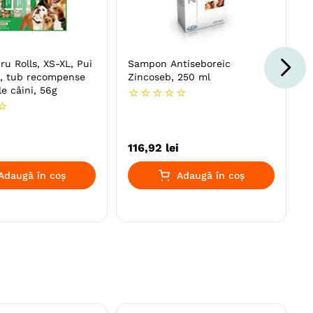
u Rolls, XS-XL, Pui
Sampon Antiseboreic
ic, tub recompense
Zincoseb, 250 ml
le câini, 56g
☆
☆
☆
☆
☆
☆
116
,
92
lei
Adaugă în coș
Adaugă în coș