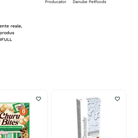
Producator
Danube Petfoods
ente reale,
 produs
LDFULL