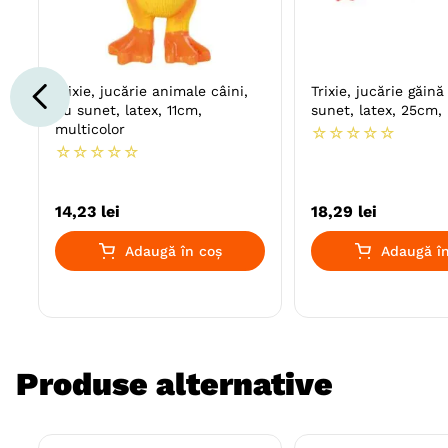
Trixie, jucărie animale câini,
Trixie, jucărie găină
cu sunet, latex, 11cm,
sunet, latex, 25cm,
multicolor
☆
☆
☆
☆
☆
☆
☆
☆
☆
☆
14
,
23
lei
18
,
29
lei
Adaugă în coș
Adaugă în
Produse alternative