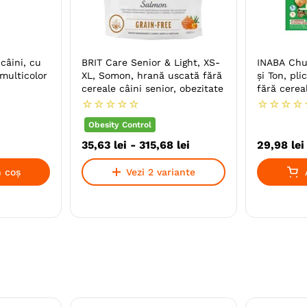
 câini, cu
BRIT Care Senior & Light, XS-
INABA Chur
 multicolor
XL, Somon, hrană uscată fără
și Ton, pl
cereale câini senior, obezitate
fără cerea
☆
☆
☆
☆
☆
☆
☆
☆
☆
Obesity Control
35
,
63
lei
-
315
,
68
lei
29
,
98
lei
 coș
Vezi 2 variante