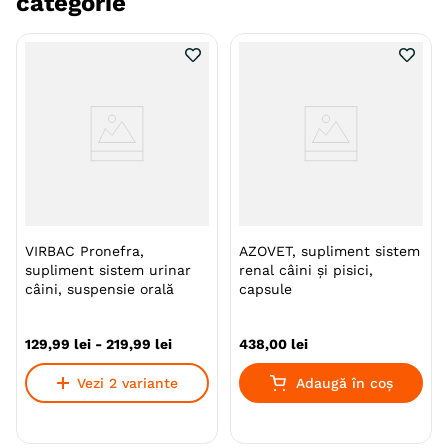
categorie
VIRBAC Pronefra,
AZOVET, supliment sistem
supliment sistem urinar
renal câini și pisici,
câini, suspensie orală
capsule
129
,
99
lei
-
219
,
99
lei
438
,
00
lei
Vezi 2 variante
Adaugă în coș