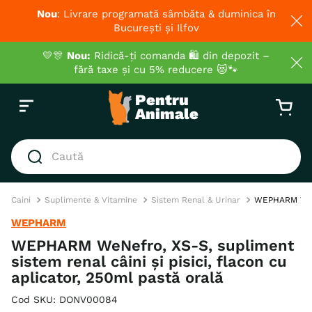
Nou
: Livrare programată sâmbăta & duminica în
București și Ilfov
💛🎊
Nou:
Ridică-ți comanda 🛍️ din depozit –
fără taxe și cu 5% reducere 😻🐾
Caută
CĂUTĂRI POPULARE
Caini
Suplimente & Vitamine
Sistem Renal & Urinar
WEPHARM WeNef
1
.
hrana umeda pisici
WEPHARM
2
.
royal canin
WEPHARM WeNefro, XS-S, supliment
sistem renal câini și pisici, flacon cu
3
.
hrana uscata pisici
aplicator, 250ml pastă orală
4
.
recompense
Cod SKU
:
DONV00084
5
.
brit