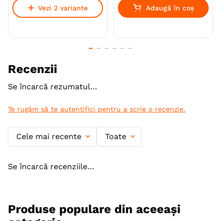
Vezi 2 variante
Adaugă în coș
accesibilitate, fără efecte secundare, fiind potrivit
pentru utilizare pe termen lung.
Specie
Caini
Pisici
Recenzii
Talie
Toy (XS)
Mica (S)
Se încarcă rezumatul…
Varsta
Junior
Adult
Adult (Gestatie & Lactatie)
Adult (Sterilizat)
Senior
Te rugăm să te autentifici pentru a scrie o recenzie.
Indicatii Speciale
Sistem Renal
Cele mai recente
Toate
Forma farmaceutica
Pasta Orala
Ambalaj
Flacon
Se încarcă recenziile…
Producator
WePharm
Produse populare din aceeași