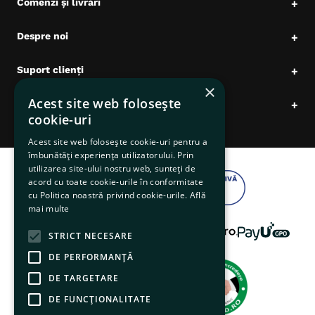
Comenzi și livrări
+
Despre noi
+
Suport clienți
+
×
Acest site web folosește
Date comerciale
+
cookie-uri
Acest site web folosește cookie-uri pentru a
îmbunătăți experiența utilizatorului. Prin
utilizarea site-ului nostru web, sunteți de
acord cu toate cookie-urile în conformitate
cu Politica noastră privind cookie-urile.
Află
mai multe
STRICT NECESARE
DE PERFORMANȚĂ
DE TARGETARE
DE FUNCŢIONALITATE