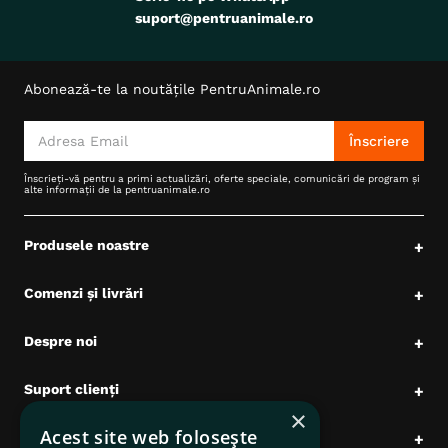
suport@pentruanimale.ro
Abonează-te la noutățile PentruAnimale.ro
Înscriere
Înscrieți-vă pentru a primi actualizări, oferte speciale, comunicări de program și
alte informații de la pentruanimale.ro
Produsele noastre
+
Comenzi și livrări
+
Despre noi
+
Suport clienți
+
×
Acest site web folosește
Date comerciale
+