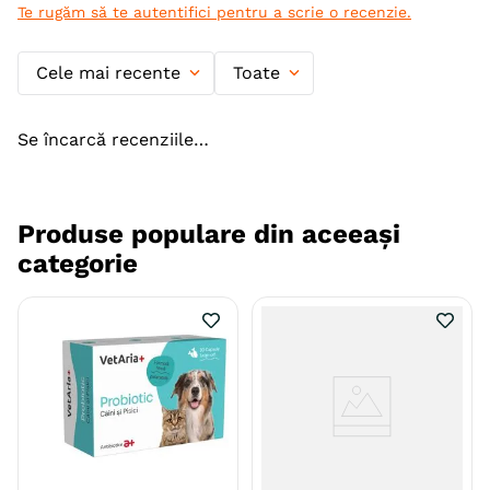
Varsta
Junior
Adult
Te rugăm să te autentifici pentru a scrie o recenzie.
Adult (Gestatie & Lactatie)
Adult (Sterilizat)
Senior
Cele mai recente
Toate
Indicatii Speciale
Sistem Digestiv & Probiotice
Forma farmaceutica
Comprimate
Se încarcă recenziile…
Ambalaj
Flacon
Producator
WePharm
Produse populare din aceeași
categorie