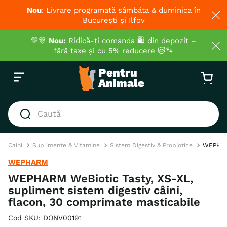
Nou
: Livrare programată sâmbăta & duminica în
București și Ilfov
💛🎊
Nou:
Ridică-ți comanda 🛍️ din depozit –
fără taxe și cu 5% reducere 😻🐾
Caută
CĂUTĂRI POPULARE
Caini
Suplimente & Vitamine
Sistem Digestiv & Probiotice
WEPHARM
1
.
hrana umeda pisici
WEPHARM
2
.
royal canin
WEPHARM WeBiotic Tasty, XS-XL,
supliment sistem digestiv câini,
3
.
hrana uscata pisici
flacon, 30 comprimate masticabile
4
.
recompense
Cod SKU
:
DONV00191
5
.
brit