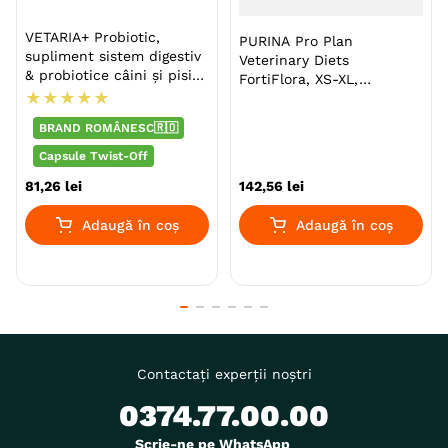
VETARIA+ Probiotic,
PURINA Pro Plan
supliment sistem digestiv
Veterinary Diets
& probiotice câini și pisici,
FortiFlora, XS-XL,
Pui, capsule
★
★
★
★
★
supliment sistem digestiv
& probiotice câini, cutie,
BRAND ROMÂNESC🇷🇴
30 comprimate
masticabile
Capsule Twist-Off
81
,
26
lei
142
,
56
lei
Adaugă în coș
Adaugă în coș
Contactați experții noștri
0374.77.00.00
Scrie-ne pe WhatsApp