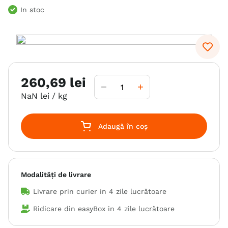
In stoc
6
.
hrana uscata câini
7
.
hypoallergenic
8
.
acana
9
.
brit caini
260
,
69
lei
10
.
recompense caini
NaN
lei
/ kg
Adaugă în coș
Modalități de livrare
Livrare prin curier in
4 zile lucrătoare
Ridicare din easyBox in
4 zile lucrătoare