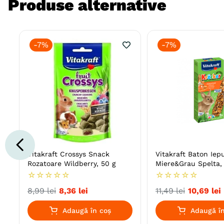
Produse alternative
-
7%
-
7%
Vitakraft Crossys Snack
Vitakraft Baton Iep
Rozatoare Wildberry, 50 g
Miere&Grau Spelta, 
☆
☆
☆
☆
☆
☆
☆
☆
☆
☆
8
,
99
lei
8
,
36
lei
11
,
49
lei
10
,
69
lei
Adaugă în coș
Adaugă în