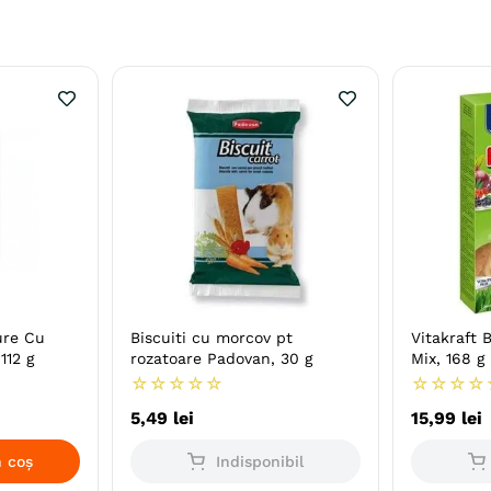
ure Cu
Biscuiti cu morcov pt
Vitakraft 
112 g
rozatoare Padovan, 30 g
Mix, 168 g
☆
☆
☆
☆
☆
☆
☆
☆
☆
5
,
49
lei
15
,
99
lei
 coș
Indisponibil