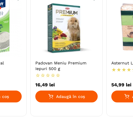
al
Padovan Meniu Premium
Asternut 
Iepuri 500 g
★
★
★
★
☆
☆
☆
☆
☆
16
,
49
lei
54
,
99
lei
 coș
Adaugă în coș