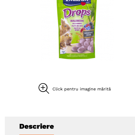
8
.
hypoallergenic
9
.
recompense caini
10
.
brit caini
Descriere