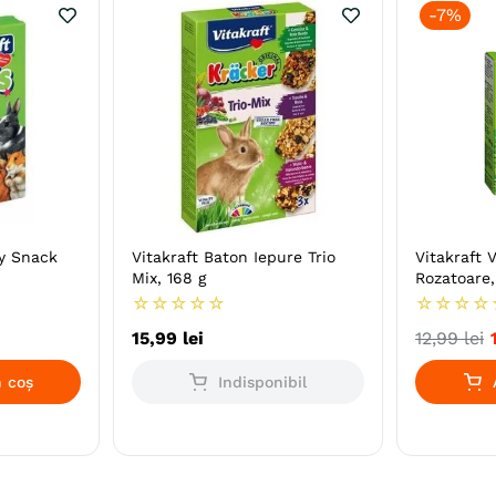
-
7%
ty Snack
Vitakraft Baton Iepure Trio
Vitakraft 
Mix, 168 g
Rozatoare,
☆
☆
☆
☆
☆
☆
☆
☆
☆
15
,
99
lei
12
,
99
lei
 coș
Indisponibil