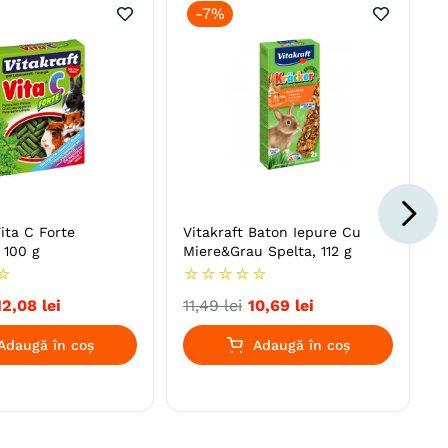
-
7%
Vita C Forte
Vitakraft Baton Iepure Cu
 100 g
Miere&Grau Spelta, 112 g
☆
☆
☆
☆
☆
☆
12
,
08
lei
11
,
49
lei
10
,
69
lei
Adaugă în coș
Adaugă în coș