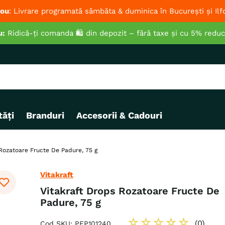
ou
: Livrare programată sâmbăta & duminica în București și Ilf
u:
Ridică-ți comanda 🛍️ din depozit – fără taxe și cu 5% redu
ăți
Branduri
Accesorii & Cadouri
Rozatoare Fructe De Padure, 75 g
Vitakraft
Vitakraft Drops Rozatoare Fructe De
Padure, 75 g
☆
☆
☆
☆
☆
(
0
)
Cod SKU
:
PEP101240