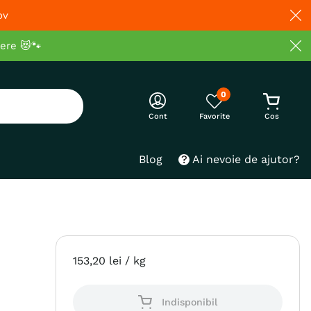
ov
cere 😻🐾
0
Cont
Blog
Ai nevoie de ajutor?
153
,
20
lei
/ kg
Indisponibil