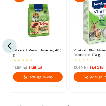
Vitakraft Meniu Hamster, 400
Vitakraft Bloc Miner
g
Rozatoare, 170 g
☆
☆
☆
☆
☆
☆
☆
☆
☆
☆
11
,
99
lei
11
,
15
lei
12
,
49
lei
11
,
62
lei
Adaugă în coș
Adaugă în