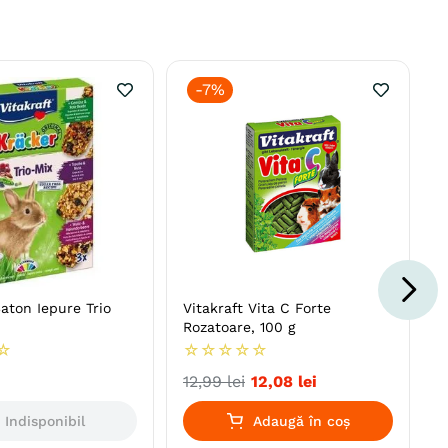
-
7%
Baton Iepure Trio
Vitakraft Vita C Forte
Rozatoare, 100 g
☆
☆
☆
☆
☆
☆
12
,
99
lei
12
,
08
lei
Indisponibil
Adaugă în coș