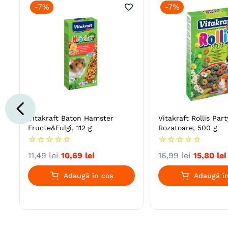
-
7%
-
7%
Vitakraft Baton Hamster
Vitakraft Rollis Par
Fructe&Fulgi, 112 g
Rozatoare, 500 g
☆
☆
☆
☆
☆
☆
☆
☆
☆
☆
11
,
49
lei
10
,
69
lei
16
,
99
lei
15
,
80
lei
Adaugă în coș
Adaugă în