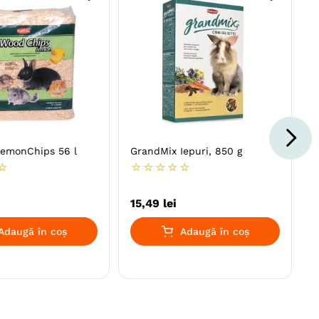
LemonChips 56 l
GrandMix Iepuri, 850 g
☆
☆
☆
☆
☆
☆
15
,
49
lei
Adaugă în coș
Adaugă în coș