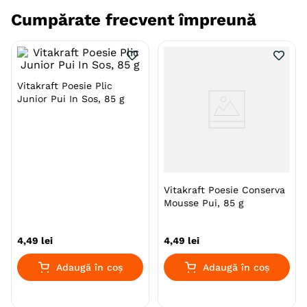
Omega 3 si contin pana la 80% carne
Cumpărate frecvent împreună
de peste
Este foarte popular la pisici cu o rata de acceptare de
98%! Continand Omega-3, functioneaza pentru o piele
Vitakraft Poesie Plic
sanatoasa si o blana stralucitoare. Reteta fara adaos
Junior Pui In Sos, 85 g
de zaharuri, fara coloranti si fara arome artificiale.
Specie
Pisici
Talie
Mica (S)
Vitakraft Poesie Conserva
Mousse Pui, 85 g
Aroma
Cambula
Producator
Vitakraft
4
,
49
lei
4
,
49
lei
Adaugă în coș
Adaugă în coș