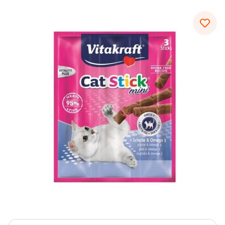
6
.
hrana uscata câini
7
.
hypoallergenic
8
.
acana
9
.
recompense caini
10
.
brit caini