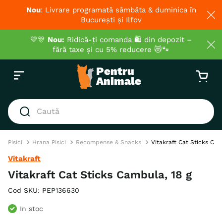
Nou
: Livrare programată sâmbăta & duminica în
București și Ilfov
💛🎊
Nou:
Ridică-ți comanda 🛍️ din depozit –
fără taxe și cu 5% reducere 😻🐾
Caută
CĂUTĂRI POPULARE
Pisici
Hrana Pisici
Recompense & Snacks
Vitakraft Cat Sticks Cam
1
.
hrana umeda pisici
Vitakraft
2
.
royal canin
Vitakraft Cat Sticks Cambula, 18 g
3
.
hrana uscata pisici
Cod SKU
:
PEP136630
4
.
recompense
In stoc
5
.
brit