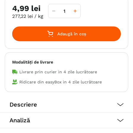
4
,
99
lei
277
,
22
lei
/ kg
Adaugă în coș
Modalități de livrare
Livrare prin curier in
4 zile lucrătoare
Ridicare din easyBox in
4 zile lucrătoare
Descriere
Vitakraft Cat Sticks Mini Cambula,
Analiză
18 g sunt niste recompense
delicioase pentru pisici, contin