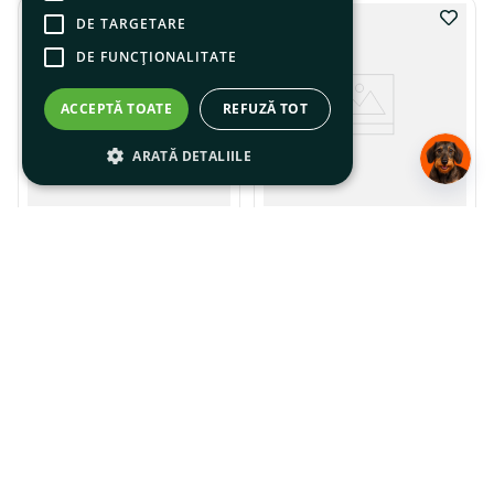
DE TARGETARE
DE FUNCŢIONALITATE
ACCEPTĂ TOATE
REFUZĂ TOT
ARATĂ DETALIILE
Vitakraft Cat Sticks Pui Si
Vitakraft Cat Sticks Rață
Iarba Pisicii, 18 g
și Iepure, 3+1 Promo
★
★
★
★
★
☆
☆
☆
☆
☆
4
,
89
lei
4
,
89
lei
Adaugă în coș
Adaugă în coș