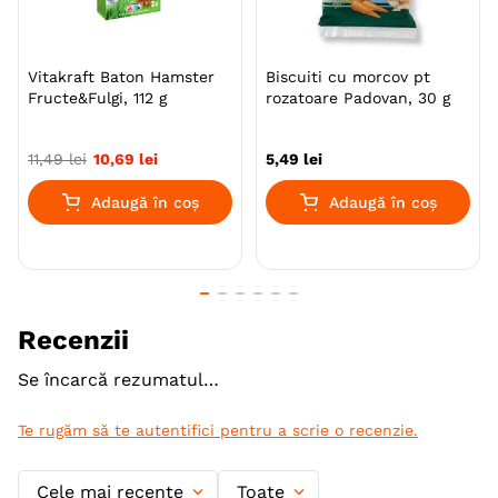
Vitakraft Baton Hamster
Biscuiti cu morcov pt
Fructe&Fulgi, 112 g
rozatoare Padovan, 30 g
11
,
49
lei
10
,
69
lei
5
,
49
lei
Adaugă în coș
Adaugă în coș
Recenzii
Se încarcă rezumatul…
Te rugăm să te autentifici pentru a scrie o recenzie.
Cele mai recente
Toate