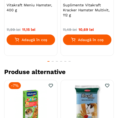
Vitakraft Meniu Hamster,
Suplimente Vitakraft
400 g
Kracker Hamster Multivit,
112 g
11
,
99
lei
11
,
15
lei
11
,
49
lei
10
,
69
lei
Adaugă în coș
Adaugă în coș
Produse alternative
-
7%