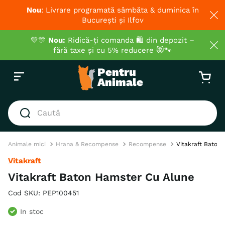
Nou
: Livrare programată sâmbăta & duminica în
București și Ilfov
💛🎊
Nou:
Ridică-ți comanda 🛍️ din depozit –
fără taxe și cu 5% reducere 😻🐾
Caută
CĂUTĂRI POPULARE
Animale mici
Hrana & Recompense
Recompense
Vitakraft Baton
1
.
hrana umeda pisici
Vitakraft
2
.
royal canin
Vitakraft Baton Hamster Cu Alune
3
.
hrana uscata pisici
Cod SKU
:
PEP100451
4
.
recompense
In stoc
5
.
brit