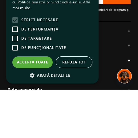
cu Politica noastră privind cookie-urile.
Află
mai multe
Înscrieți-vă pentru a primi actualizări, oferte speciale, comunicări de program și
alte informații de la pentruanimale.ro
STRICT NECESARE
DE PERFORMANȚĂ
Produsele noastre
+
DE TARGETARE
Comenzi și livrări
+
DE FUNCŢIONALITATE
Despre noi
+
ACCEPTĂ TOATE
REFUZĂ TOT
Suport clienți
+
ARATĂ DETALIILE
Date comerciale
+