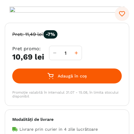
6
.
hrana uscata câini
7
.
hypoallergenic
8
.
acana
Pret:
11
,
49
lei
-
7%
9
.
brit caini
Pret promo:
10
.
recompense caini
10
,
69
lei
Adaugă în coș
Promoție valabilă în intervalul 31.07 - 15.08, în limita stocului
disponibil
Modalități de livrare
Livrare prin curier in
4 zile lucrătoare