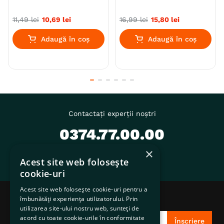
11
,
49
lei
10
,
69
lei
16
,
99
lei
15
,
80
lei
Adaugă în coș
Adaugă în coș
Contactați experții noștri
0374.77.00.00
Scrie-ne pe WhatsApp
×
suport@pentruanimale.ro
Acest site web folosește
cookie-uri
Acest site web folosește cookie-uri pentru a
Abonează-te la noutățile PentruAnimale.ro
îmbunătăți experiența utilizatorului. Prin
utilizarea site-ului nostru web, sunteți de
acord cu toate cookie-urile în conformitate
Înscriere