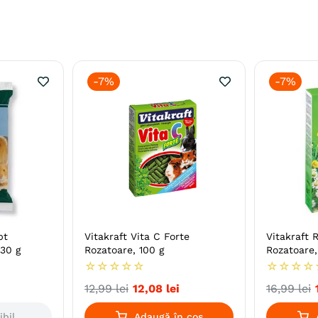
-
7%
-
7%
pt
Vitakraft Vita C Forte
Vitakraft 
 30 g
Rozatoare, 100 g
Rozatoare,
☆
☆
☆
☆
☆
☆
☆
☆
☆
12
,
99
lei
12
,
08
lei
16
,
99
lei
ibil
Adaugă în coș