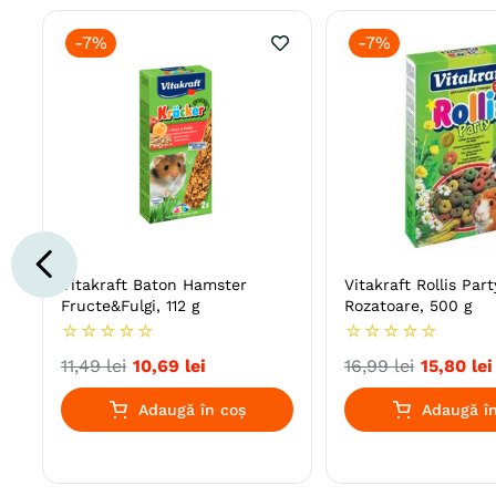
-
7%
-
7%
Vitakraft Baton Hamster
Vitakraft Rollis Par
Fructe&Fulgi, 112 g
Rozatoare, 500 g
☆
☆
☆
☆
☆
☆
☆
☆
☆
☆
11
,
49
lei
10
,
69
lei
16
,
99
lei
15
,
80
lei
Adaugă în coș
Adaugă în