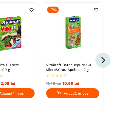
-
7%
Vita C Forte
Vitakraft Baton Iepure Cu
 100 g
Miere&Grau Spelta, 112 g
☆
☆
☆
☆
☆
☆
12
,
08
lei
11
,
49
lei
10
,
69
lei
Adaugă în coș
Adaugă în coș