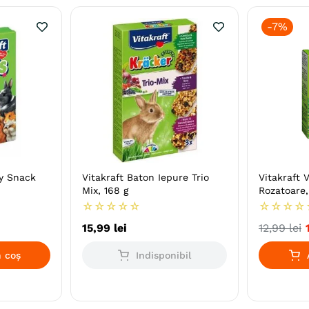
-
7%
ty Snack
Vitakraft Baton Iepure Trio
Vitakraft 
Mix, 168 g
Rozatoare,
☆
☆
☆
☆
☆
☆
☆
☆
☆
15
,
99
lei
12
,
99
lei
 coș
Indisponibil