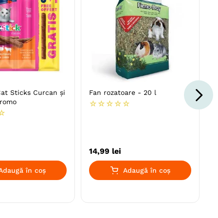
Cat Sticks Curcan și
Fan rozatoare - 20 l
Promo
☆
☆
☆
☆
☆
☆
14
,
99
lei
Adaugă în coș
Adaugă în coș