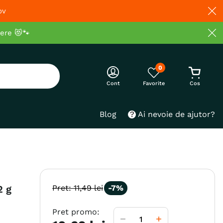
ov
cere 😻🐾
0
Cont
Blog
Ai nevoie de ajutor?
2 g
Pret:
11
,
49
lei
-
7%
Pret promo: