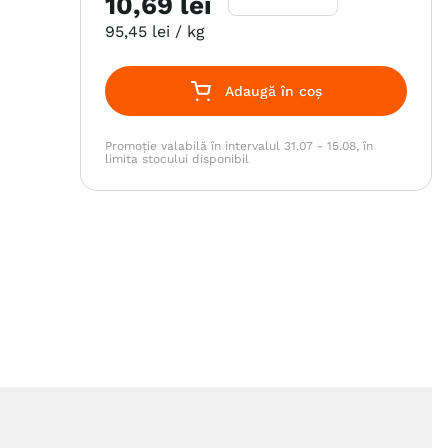
10
,
69
lei
95
,
45
lei
/ kg
Adaugă în coș
Promoție valabilă în intervalul 31.07 - 15.08, în
limita stocului disponibil