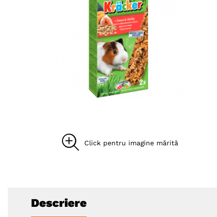
8
.
hypoallergenic
9
.
recompense caini
10
.
brit caini
Descriere