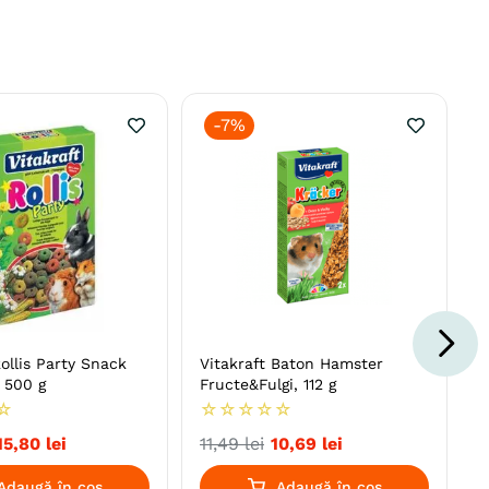
-
7%
Rollis Party Snack
Vitakraft Baton Hamster
 500 g
Fructe&Fulgi, 112 g
☆
☆
☆
☆
☆
☆
15
,
80
lei
11
,
49
lei
10
,
69
lei
Adaugă în coș
Adaugă în coș