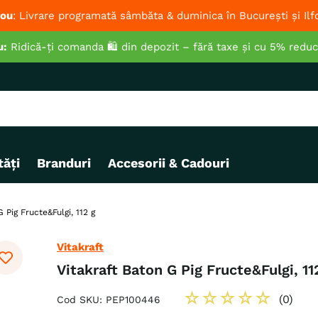
ou
: Livrare programată sâmbăta & duminica în București și Ilf
u:
Ridică-ți comanda 🛍️ din depozit – fără taxe și cu 5% redu
ăți
Branduri
Accesorii & Cadouri
 Pig Fructe&Fulgi, 112 g
Vitakraft
Vitakraft Baton G Pig Fructe&Fulgi, 11
☆
☆
☆
☆
☆
(
0
)
Cod SKU
:
PEP100446