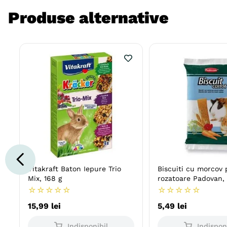
Produse alternative
Vitakraft Baton Iepure Trio
Biscuiti cu morcov 
Mix, 168 g
rozatoare Padovan,
☆
☆
☆
☆
☆
☆
☆
☆
☆
☆
15
,
99
lei
5
,
49
lei
Indisponibil
Indispon