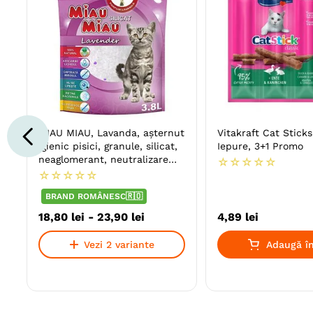
MIAU MIAU, Lavanda, așternut
Vitakraft Cat Sticks
igienic pisici, granule, silicat,
Iepure, 3+1 Promo
neaglomerant, neutralizare
☆
☆
☆
☆
☆
mirosuri
☆
☆
☆
☆
☆
BRAND ROMÂNESC🇷🇴
18
,
80
lei
-
23
,
90
lei
4
,
89
lei
Vezi 2 variante
Adaugă în