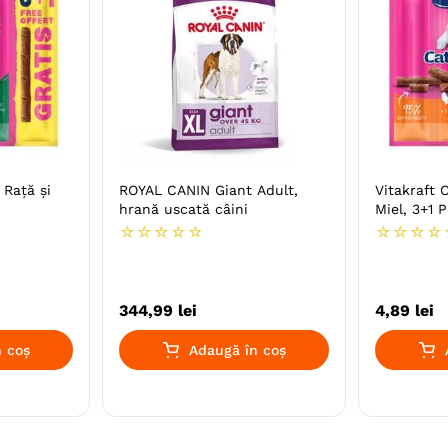
 Rață și
ROYAL CANIN Giant Adult,
Vitakraft 
hrană uscată câini
Miel, 3+1 
☆
☆
☆
☆
☆
☆
☆
☆
☆
344
,
99
lei
4
,
89
lei
 coș
Adaugă în coș