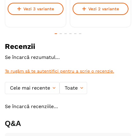
Monoproteic
Nu
Vezi 3 variante
Vezi 2 variante
Metoda de preparare
Uscata prin extrudare
Ambalaj
Sac
Producator
Kraftia
Recenzii
Se încarcă rezumatul…
Te rugăm să te autentifici pentru a scrie o recenzie.
Cele mai recente
Toate
Se încarcă recenziile…
Q&A