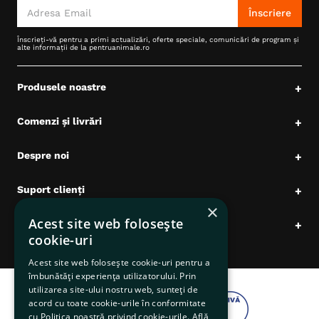
Înscriere
Înscrieți-vă pentru a primi actualizări, oferte speciale, comunicări de program și
alte informații de la pentruanimale.ro
Produsele noastre
+
Comenzi și livrări
+
Despre noi
+
Suport clienți
+
×
Acest site web folosește
Date comerciale
+
cookie-uri
Acest site web folosește cookie-uri pentru a
îmbunătăți experiența utilizatorului. Prin
utilizarea site-ului nostru web, sunteți de
acord cu toate cookie-urile în conformitate
cu Politica noastră privind cookie-urile.
Află