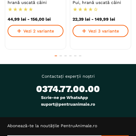
hrană uscată câini
Pui, hrană uscată câini
★
★
★
★
★
★
★
★
★
☆
44
,
99
lei
-
156
,
00
lei
22
,
39
lei
-
149
,
99
lei
Vezi 2 variante
Vezi 3 variante
Contactați experții noștri
0374.77.00.00
Scrie-ne pe WhatsApp
suport@pentruanimale.ro
Abonează-te la noutățile PentruAnimale.ro