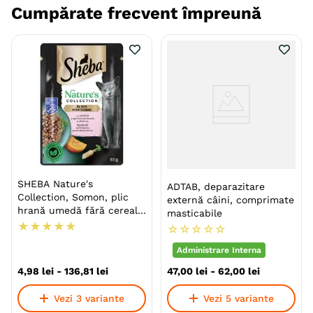
Cumpărate frecvent împreună
selectate, pentru o digestie cat mai echilibrata.
Reteta este special conceputa pentru cainii din rase
medii sau mari care vaneaza un gust deosebit de pui
si miel.
Beneficii:
SHEBA Nature's
Contine fibre și antioxidanți ce protejeaza
ADTAB, deparazitare
Collection, Somon, plic
celulele coprului de procesele de oxidare.
externă câini, comprimate
hrană umedă fără cereale
masticabile
pisici, (în sos)
Gust delicios de pui cu miel si legume, care aduc
★
★
★
★
★
☆
☆
☆
☆
☆
aportul vitamininic de care organismul are
Administrare Interna
nevoie.
4
,
98
lei
-
136
,
81
lei
47
,
00
lei
-
62
,
00
lei
Carnea de miel ofera o digestia usoara si un gust
excelent.
Vezi 3 variante
Vezi 5 variante