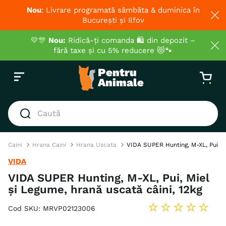
Nou
: Livrare programată sâmbăta & duminica în
București și Ilfov
💛🎊
Nou:
Ridică-ți comanda 🛍️ din depozit –
fără taxe și cu 5% reducere 😻🐾
Caută
CĂUTĂRI POPULARE
Caini
Hrana Caini
Hrana Uscata
VIDA SUPER Hunting, M-XL, Pui, Mi
1
.
hrana umeda pisici
VIDA
2
.
hrana uscata pisici
VIDA SUPER Hunting, M-XL, Pui, Miel
și Legume, hrană uscată câini, 12kg
3
.
royal canin
4
.
recompense
☆
☆
☆
☆
☆
Cod SKU
:
MRVP02123006
5
.
brit