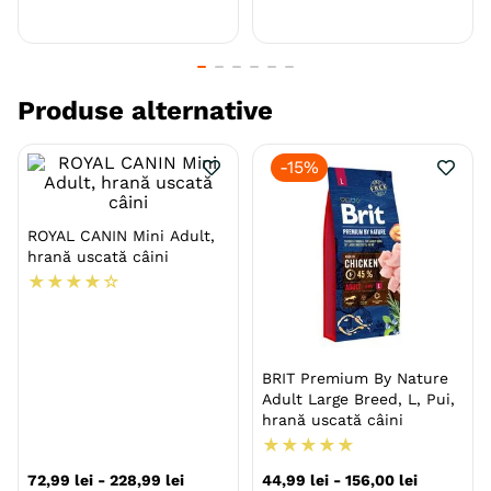
Preparată cu ingrediente naturale atent
selectate, oferă un amestec de prebiotice
naturale, care sustin o digestie echilibrata.
Produse alternative
Oferă -i un gust delicios realizat de cele mai noi
tehnologii și rețete bazate pe cei 7 piloni ai filozofiei
-
15%
nutriționale pentru viața armonioasă și echilibrată a
animalelor.
ROYAL CANIN Mini Adult,
hrană uscată câini
Specie
Caini
★
★
★
★
☆
Talie
Medie (M)
Mare (L)
Giant (XL)
BRIT Premium By Nature
Varsta
Adult
Adult Large Breed, L, Pui,
hrană uscată câini
Calitate Hrana
Super-Premium
★
★
★
★
★
Aroma
Curcan
Miel
Pui
72
,
99
lei
-
228
,
99
lei
44
,
99
lei
-
156
,
00
lei