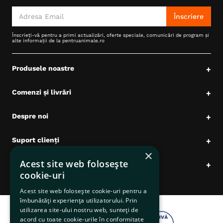
Înscriere
Înscrieți-vă pentru a primi actualizări, oferte speciale, comunicări de program și
alte informații de la pentruanimale.ro
Produsele noastre
+
Comenzi și livrări
+
Despre noi
+
Suport clienți
+
×
Acest site web folosește
Date comerciale
+
cookie-uri
Acest site web folosește cookie-uri pentru a
îmbunătăți experiența utilizatorului. Prin
utilizarea site-ului nostru web, sunteți de
acord cu toate cookie-urile în conformitate