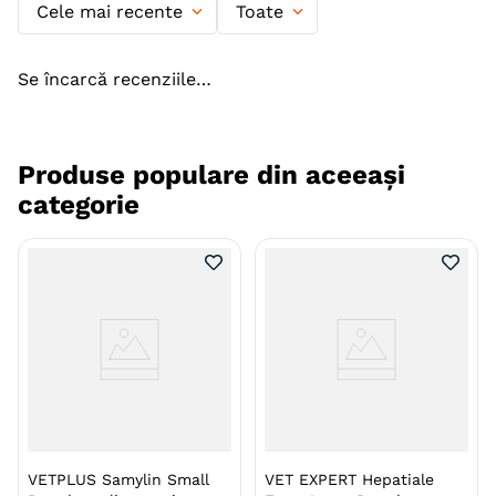
Cele mai recente
Toate
Talie
Medie (M)
Varsta
Adult
Adult (Sterilizat)
Se încarcă recenziile…
Senior
Indicatii Speciale
Sistem Hepatic
Produse populare din aceeași
Forma farmaceutica
Comprimate
categorie
Ambalaj
Cutie
Producator
Tangerine Group
VETPLUS Samylin Small
VET EXPERT Hepatiale