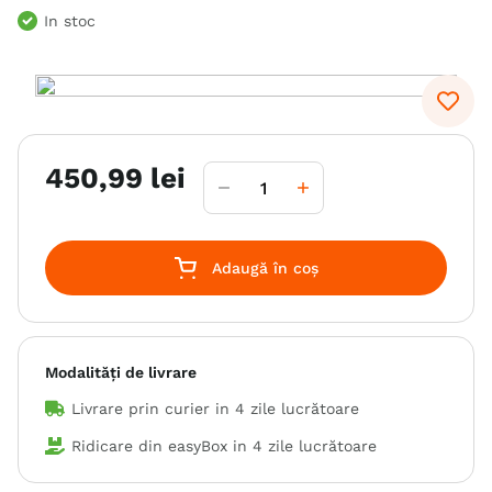
In stoc
6
.
hrana uscata câini
7
.
hypoallergenic
8
.
acana
9
.
brit caini
450
,
99
lei
10
.
recompense caini
Adaugă în coș
Modalități de livrare
Livrare prin curier in
4 zile lucrătoare
Ridicare din easyBox in
4 zile lucrătoare