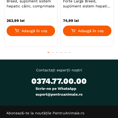
Breed, supliment sistem
Forte Large Breed,
hepatic câini, comprimate
supliment sistem hepatic
câini, comprimate
262
,
99
lei
74
,
99
lei
Adaugă în coș
Adaugă în coș
Contactați experții noștri
0374.77.00.00
Scrie-ne pe WhatsApp
suport@pentruanimale.ro
Abonează-te la noutățile PentruAnimale.ro