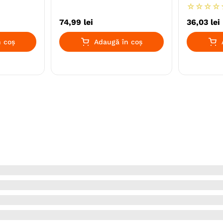
☆
☆
☆
☆
74
,
99
lei
36
,
03
lei
 coș
Adaugă în coș