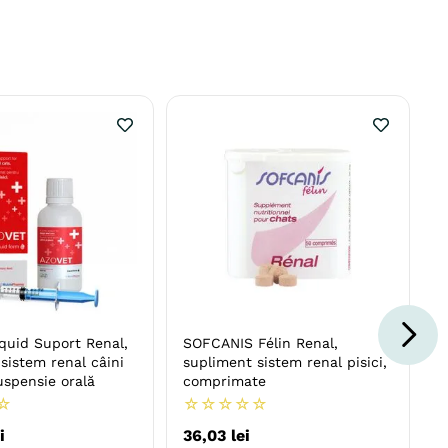
quid Suport Renal,
SOFCANIS Félin Renal,
sistem renal câini
supliment sistem renal pisici,
suspensie orală
comprimate
☆
☆
☆
☆
☆
☆
i
36
,
03
lei