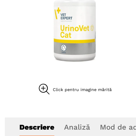
8
.
acana
9
.
recompense caini
10
.
brit caini
Descriere
Analiză
Mod de ad