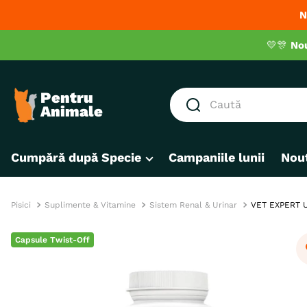
N
💛🎊
No
Caută
CĂUTĂRI POPULARE
Cumpără după Specie
Campaniile lunii
Nout
1
.
hrana umeda pisici
2
.
royal canin
3
.
hrana uscata pisici
Pisici
Suplimente & Vitamine
Sistem Renal & Urinar
VET EXPERT Ur
4
.
recompense
Capsule Twist-Off
5
.
brit
6
.
hrana uscata câini
7
.
hypoallergenic