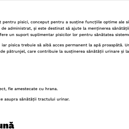
entru pisici, conceput pentru a susține funcțiile optime ale s
de administrat, și este destinat să ajute la menținerea sănătății
 ofere un suport suplimentar pisicilor lor pentru sănătatea sistemu
 iar pisica trebuie să aibă acces permanent la apă proaspătă. U
e pătrunjel, care contribuie la susținerea sănătății urinare și l
rect, fie amestecate cu hrana.
 asupra sănătății tractului urinar.
ună