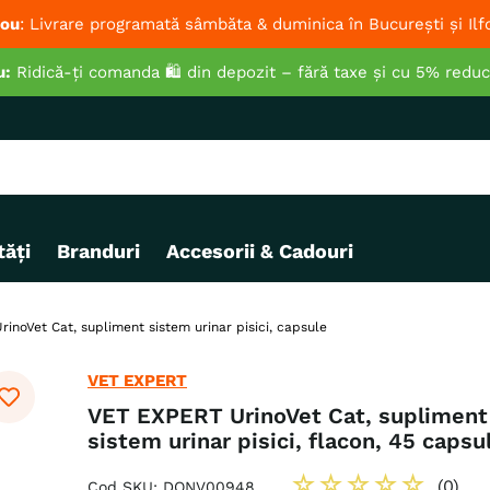
ou
: Livrare programată sâmbăta & duminica în București și Ilf
u:
Ridică-ți comanda 🛍️ din depozit – fără taxe și cu 5% redu
ăți
Branduri
Accesorii & Cadouri
inoVet Cat, supliment sistem urinar pisici, capsule
VET EXPERT
VET EXPERT UrinoVet Cat, supliment
sistem urinar pisici, flacon, 45 capsu
☆
☆
☆
☆
☆
(
0
)
Cod SKU
:
DONV00948