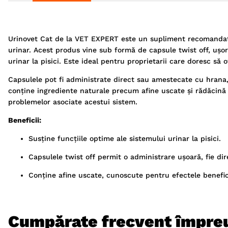
Urinovet Cat de la VET EXPERT este un supliment recomandat p
urinar. Acest produs vine sub formă de capsule twist off, ușor 
urinar la pisici. Este ideal pentru proprietarii care doresc să
Capsulele pot fi administrate direct sau amestecate cu hrana,
conține ingrediente naturale precum afine uscate și rădăcină d
problemelor asociate acestui sistem.
Beneficii:
Susține funcțiile optime ale sistemului urinar la pisici.
Capsulele twist off permit o administrare ușoară, fie di
Conține afine uscate, cunoscute pentru efectele benefice
Cumpărate frecvent împre