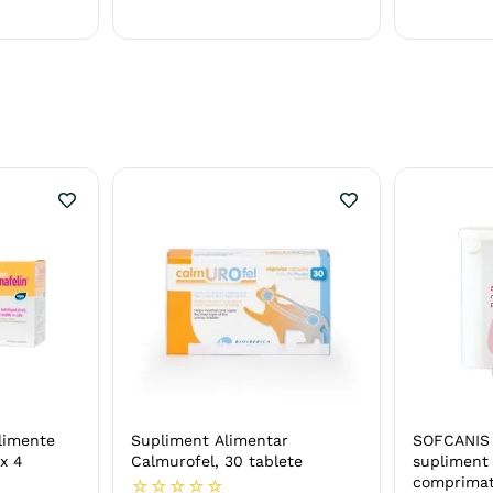
limente
Supliment Alimentar
SOFCANIS 
 x 4
Calmurofel, 30 tablete
supliment 
comprima
☆
☆
☆
☆
☆