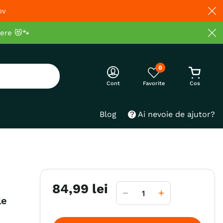
ov
cere 😻🐾
0
Cont
Blog
Ai nevoie de ajutor?
84
,
99
lei
le