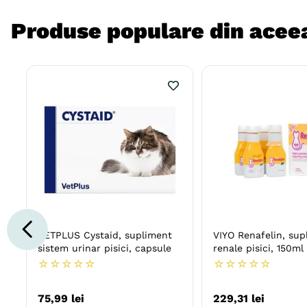
Produse populare din aceea
VETPLUS Cystaid, supliment
VIYO Renafelin, sup
sistem urinar pisici, capsule
renale pisici, 150ml
☆
☆
☆
☆
☆
☆
☆
☆
☆
☆
75
,
99
lei
229
,
31
lei