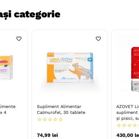
și categorie
limente
Supliment Alimentar
AZOVET Li
 x 4
Calmurofel, 30 tablete
supliment 
și pisici, 
☆
☆
☆
☆
☆
☆
☆
☆
☆
74
,
99
lei
430
,
00
le