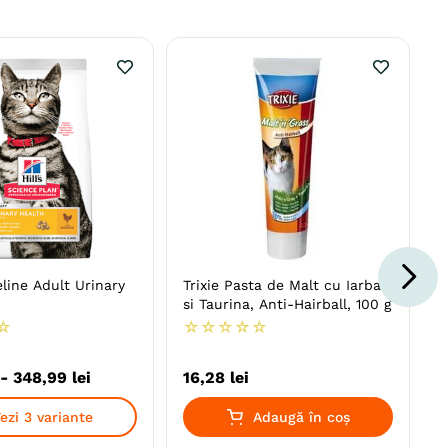
eline Adult Urinary
Trixie Pasta de Malt cu Iarba
si Taurina, Anti-Hairball, 100 g
☆
☆
☆
☆
☆
☆
-
348
,
99
lei
16
,
28
lei
ezi 3 variante
Adaugă în coș