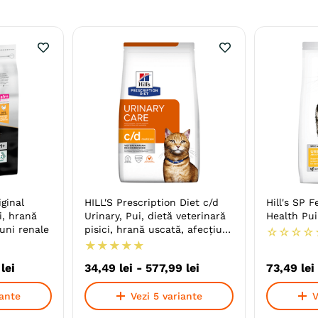
ginal
HILL'S Prescription Diet c/d
Hill's SP F
i, hrană
Urinary, Pui, dietă veterinară
Health Pui
iuni renale
pisici, hrană uscată, afecțiuni
☆
☆
☆
☆
urinare
★
★
★
★
★
lei
34
,
49
lei
-
577
,
99
lei
73
,
49
lei
iante
Vezi 5 variante
V