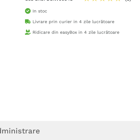
In stoc
Livrare prin curier in
4 zile lucrătoare
Ridicare din easyBox in
4 zile lucrătoare
ministrare