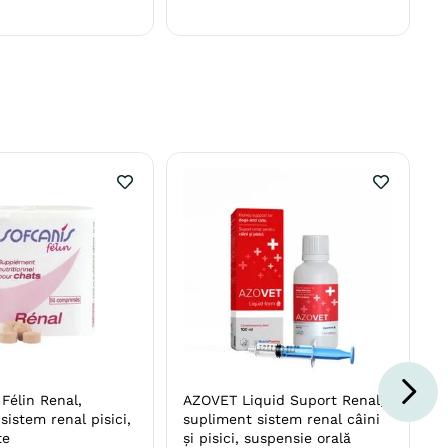
Félin Renal,
AZOVET Liquid Suport Renal,
sistem renal pisici,
supliment sistem renal câini
te
și pisici, suspensie orală