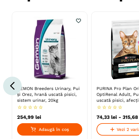
GEMON Breeders Urinary, Pui
PURINA Pro Plan Ori
și Orez, hrană uscată pisici,
OptiRenal Adult, Pu
sistem urinar, 20kg
uscată pisici, afecț
☆
☆
☆
☆
☆
☆
☆
☆
☆
☆
254
,
99
lei
74
,
33
lei
-
315
,
68
Adaugă în coș
Vezi 2 var