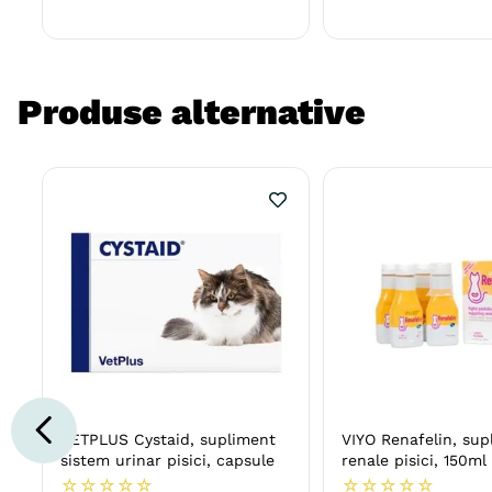
Produse alternative
VETPLUS Cystaid, supliment
VIYO Renafelin, sup
sistem urinar pisici, capsule
renale pisici, 150ml
☆
☆
☆
☆
☆
☆
☆
☆
☆
☆