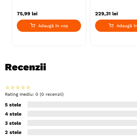
75
,
99
lei
229
,
31
lei
Adaugă în coș
Adaugă în
Recenzii
☆
☆
☆
☆
☆
Rating mediu: 0
(0 recenzii)
5 stele
4 stele
3 stele
2 stele