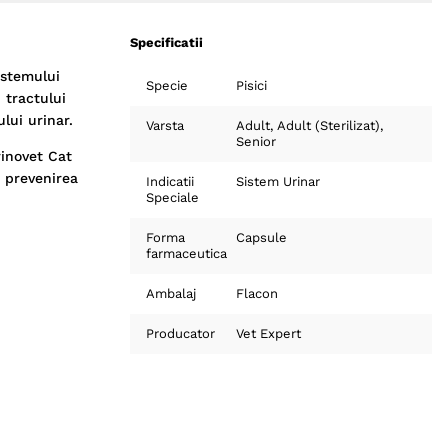
Specificatii
istemului
Specie
Pisici
 tractului
lui urinar.
Varsta
Adult
Adult (Sterilizat)
Senior
rinovet Cat
a prevenirea
Indicatii
Sistem Urinar
Speciale
Forma
Capsule
farmaceutica
Ambalaj
Flacon
Producator
Vet Expert