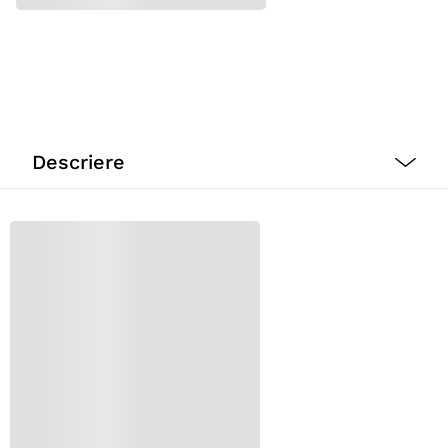
Descriere
Ia-ti prietenul blanos cu tine peste tot in cel mai
simplu mod cu Geanta de Transport Joe de la Trixie.
Fie ca este vorba despre o calatorie rapida la medicul
veterinar sau o excursie de relaxare, blanosul tau
poate calatori in stil, alaturi de tine.
Este un mod de transport rapid si usor de manevrat,
care va ofera atat tie cat si lui siguranta si mai ales
confort.