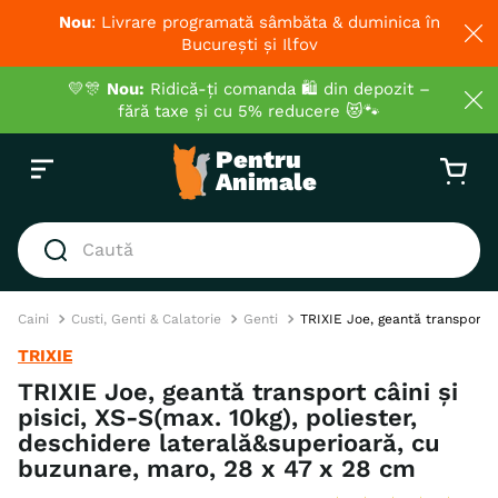
Nou
: Livrare programată sâmbăta & duminica în
București și Ilfov
💛🎊
Nou:
Ridică-ți comanda 🛍️ din depozit –
fără taxe și cu 5% reducere 😻🐾
Caută
Caini
Custi, Genti & Calatorie
Genti
TRIXIE Joe, geantă transport c
TRIXIE
TRIXIE Joe, geantă transport câini și
pisici, XS-S(max. 10kg), poliester,
deschidere laterală&superioară, cu
buzunare, maro, 28 x 47 x 28 cm