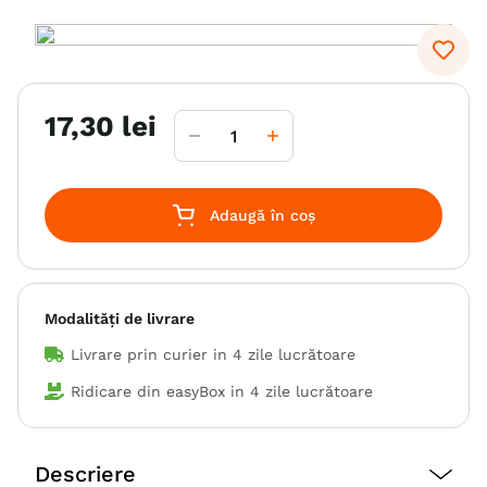
6
.
hrana uscata câini
7
.
hypoallergenic
8
.
acana
17
,
30
lei
9
.
brit caini
10
.
recompense caini
Adaugă în coș
Modalități de livrare
Livrare prin curier in
4 zile lucrătoare
Ridicare din easyBox in
4 zile lucrătoare
Descriere