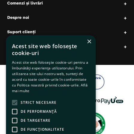
Comenzi și livrări
+
Despre noi
+
Suport clienți
+
×
Acest site web folosește
Date comerciale
+
cookie-uri
Acest site web folosește cookie-uri pentru a
îmbunătăți experiența utilizatorului. Prin
utilizarea site-ului nostru web, sunteți de
acord cu toate cookie-urile în conformitate
cu Politica noastră privind cookie-urile.
Află
mai multe
STRICT NECESARE
DE PERFORMANȚĂ
DE TARGETARE
DE FUNCŢIONALITATE