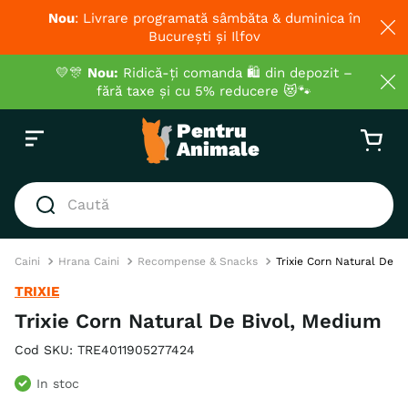
Nou
: Livrare programată sâmbăta & duminica în
București și Ilfov
💛🎊
Nou:
Ridică-ți comanda 🛍️ din depozit –
fără taxe și cu 5% reducere 😻🐾
Caută
CĂUTĂRI POPULARE
Caini
Hrana Caini
Recompense & Snacks
Trixie Corn Natural De B
1
.
hrana umeda pisici
TRIXIE
2
.
royal canin
Trixie Corn Natural De Bivol, Medium
3
.
hrana uscata pisici
Cod SKU
:
TRE4011905277424
4
.
recompense
In stoc
5
.
brit