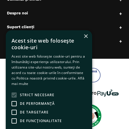
Despre noi
+
Suport clienți
+
×
Acest site web folosește
Date comerciale
+
cookie-uri
Acest site web folosește cookie-uri pentru a
îmbunătăți experiența utilizatorului. Prin
utilizarea site-ului nostru web, sunteți de
acord cu toate cookie-urile în conformitate
cu Politica noastră privind cookie-urile.
Află
mai multe
STRICT NECESARE
DE PERFORMANȚĂ
DE TARGETARE
DE FUNCŢIONALITATE