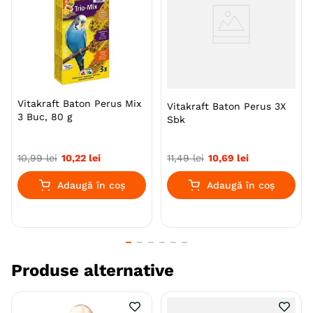
piele.
Adesea copiat, niciodata egalat. Toata lumea stie ca
porumbeilor le place sa se scalde si de asemenea au
nevoie de ea. Baia regulata este esentiala pentru
mentinerea penelelor.
Vitakraft Baton Perus Mix
Adaugarea de Ideal Bathsalt in apa de baie ofera
Vitakraft Baton Perus 3X
3 Buc, 80 g
Sbk
porumbeilor pene suple si ii ajuta sa-si mentina
puterea si functia de rezistenta a penajului.
10
,
99
lei
10
,
22
lei
11
,
49
lei
10
,
69
lei
Specie
Pasari
Porumbei
Adaugă în coș
Adaugă în coș
Indicatii Speciale
Sistem Imunitar & Alergii
Producator
Versele Laga
Produse alternative