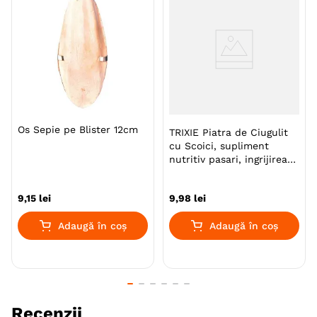
Os Sepie pe Blister 12cm
TRIXIE Piatra de Ciugulit
cu Scoici, supliment
nutritiv pasari, ingrijirea
ciocului, 200g
9
,
15
lei
9
,
98
lei
Adaugă în coș
Adaugă în coș
Recenzii