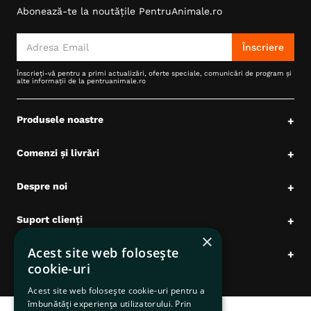
Abonează-te la noutățile PentruAnimale.ro
Înscriere
Înscrieți-vă pentru a primi actualizări, oferte speciale, comunicări de program și
alte informații de la pentruanimale.ro
Produsele noastre
+
Comenzi și livrări
+
Despre noi
+
Suport clienți
+
×
Acest site web folosește
Date comerciale
+
cookie-uri
Acest site web folosește cookie-uri pentru a
îmbunătăți experiența utilizatorului. Prin