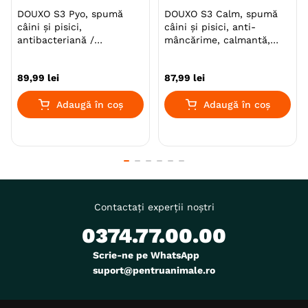
Adult (Gestatie & Lactatie)
DOUXO S3 Pyo, spumă
DOUXO S3 Calm, spumă
Adult (Sterilizat)
Senior
câini și pisici,
câini și pisici, anti-
Puiet
antibacteriană /
mâncărime, calmantă,
antifungică, flacon, 150ml
flacon, 150ml
Indicatii Speciale
Piele & Blana
89
,
99
lei
87
,
99
lei
Ambalaj
Flacon
Adaugă în coș
Adaugă în coș
Contactați experții noștri
0374.77.00.00
Scrie-ne pe WhatsApp
suport@pentruanimale.ro