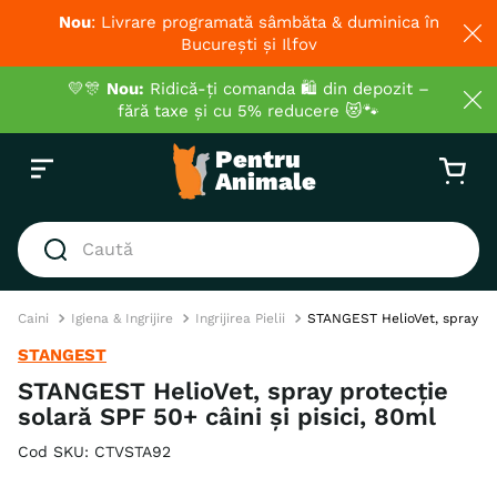
Nou
: Livrare programată sâmbăta & duminica în
București și Ilfov
💛🎊
Nou:
Ridică-ți comanda 🛍️ din depozit –
fără taxe și cu 5% reducere 😻🐾
Caută
CĂUTĂRI POPULARE
Caini
Igiena & Ingrijire
Ingrijirea Pielii
STANGEST HelioVet, spray prot
1
.
hrana umeda pisici
STANGEST
2
.
royal canin
STANGEST HelioVet, spray protecție
solară SPF 50+ câini și pisici, 80ml
3
.
hrana uscata pisici
4
.
recompense
Cod SKU
:
CTVSTA92
5
.
brit