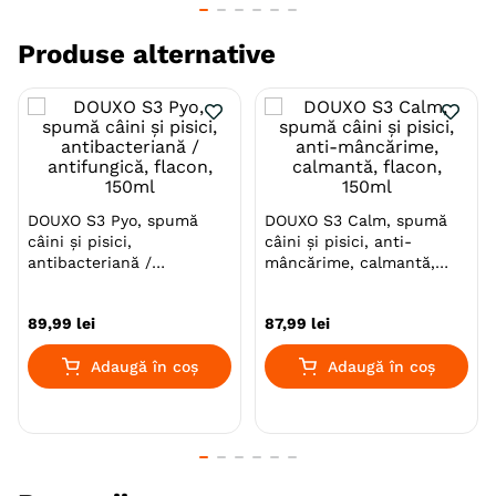
pielii
Produse alternative
Formula exclusiva, bazata pe extractul patentat
FERNBLOCK
Textura usoara, non- uleioasa, care se absoarbe
imediat in piele, foarte usor de aplicat.
Rezistenta la apa!
DOUXO S3 Pyo, spumă
DOUXO S3 Calm, spumă
câini și pisici,
câini și pisici, anti-
antibacteriană /
mâncărime, calmantă,
antifungică, flacon, 150ml
flacon, 150ml
89
,
99
lei
87
,
99
lei
CAND SE RECOMANDA HELIOVET?
Adaugă în coș
Adaugă în coș
Atunci cand cainii sau pisicile petrec mult timp in
spatii expuse actiunii directe a soarelui: balcoane,
gradini, camere cu ferestre mari.