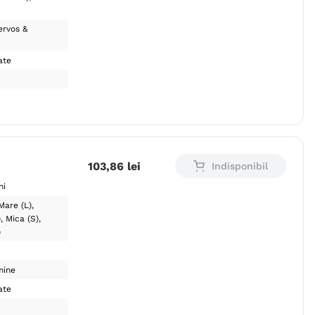
ervos &
ate
103
,
86
lei
Indisponibil
ni
Mare (L)
)
Mica (S)
)
mine
ate