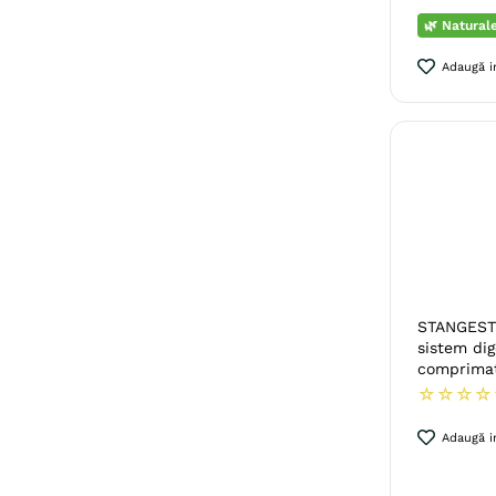
🌿 Natural
Adaugă in
STANGEST 
sistem dige
comprima
☆
☆
☆
☆
Adaugă in