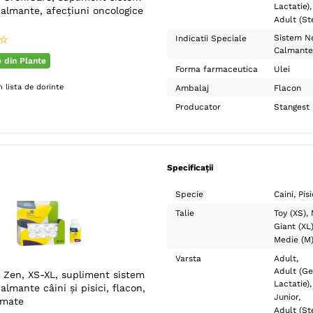
Lactatie)
almante, afecțiuni oncologice
Adult (Ste
Sistem N
☆
Indicatii Speciale
Calmante
e din Plante
Forma farmaceutica
Ulei
 lista de dorinte
Ambalaj
Flacon
Producator
Stangest
Specificații
Specie
Caini
Pisi
Talie
Toy (XS)
Giant (XL
Medie (M
Varsta
Adult
Adult (Ge
Zen, XS-XL, supliment sistem
Lactatie)
almante câini și pisici, flacon,
Junior
imate
Adult (Ste