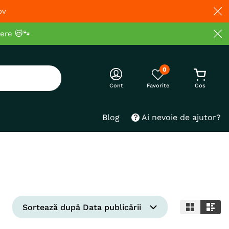
ov
cere 😻🐾
0
Cont
Blog
Ai nevoie de ajutor?
Sortează după
Data publicării