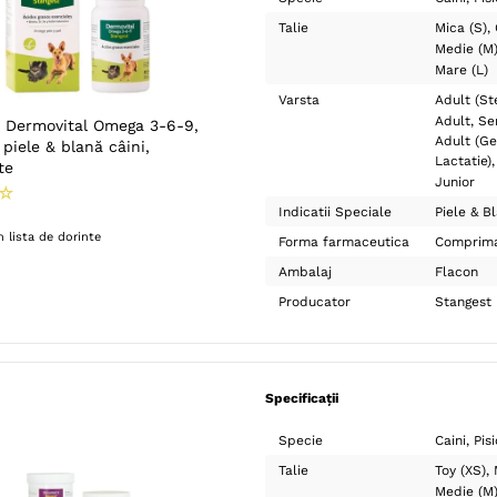
Talie
Mica (S)
Medie (M
Mare (L)
Varsta
Adult (Ste
Adult
Se
Dermovital Omega 3-6-9,
Adult (Ge
piele & blană câini,
Lactatie)
te
Junior
☆
Indicatii Speciale
Piele & B
 lista de dorinte
Forma farmaceutica
Comprim
Ambalaj
Flacon
Producator
Stangest
Specificații
Specie
Caini
Pisi
Talie
Toy (XS)
Medie (M