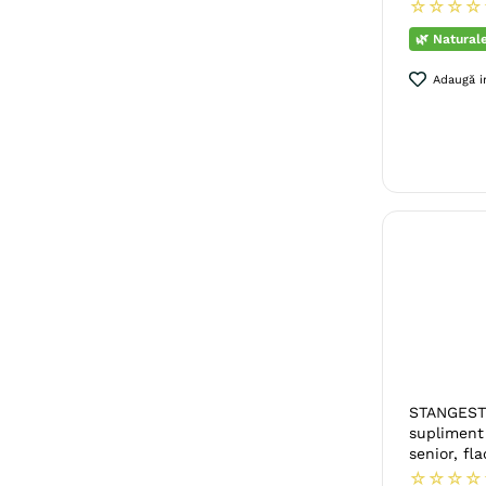
☆
☆
☆
☆
🌿 Natural
Adaugă in
STANGEST 
supliment 
senior, f
☆
☆
☆
☆