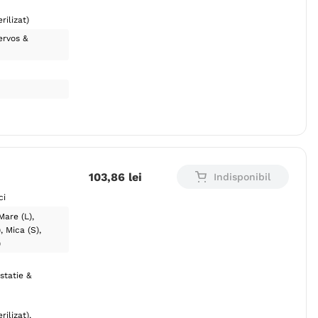
rilizat)
ervos &
103
,
86
lei
Indisponibil
ci
Mare (L)
)
Mica (S)
)
statie &
rilizat)