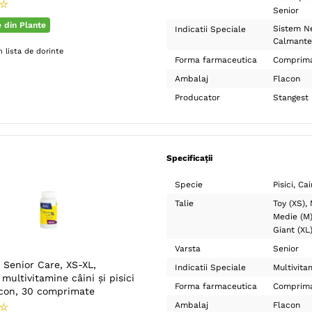
☆
Senior
e din Plante
Sistem N
Indicatii Speciale
Calmante
 lista de dorinte
Forma farmaceutica
Comprim
Ambalaj
Flacon
Producator
Stangest
Specificații
Specie
Pisici
Cai
Talie
Toy (XS)
Medie (M
Giant (XL
Varsta
Senior
Senior Care, XS-XL,
Indicatii Speciale
Multivita
multivitamine câini și pisici
Forma farmaceutica
Comprim
lacon, 30 comprimate
Ambalaj
Flacon
☆