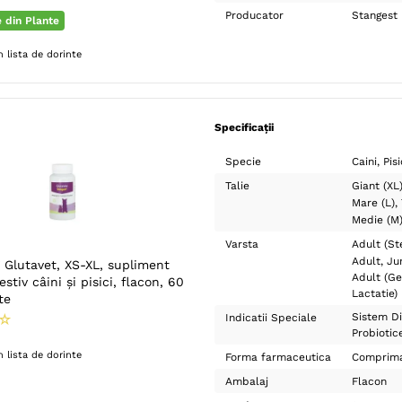
Producator
Stangest
e din Plante
 lista de dorinte
Specificații
Specie
Caini
Pisi
Talie
Giant (XL
Mare (L)
Medie (M
Varsta
Adult (Ste
Adult
Ju
Glutavet, XS-XL, supliment
Adult (Ge
stiv câini și pisici, flacon, 60
Lactatie)
te
Sistem Di
☆
Indicatii Speciale
Probiotic
 lista de dorinte
Forma farmaceutica
Comprim
Ambalaj
Flacon