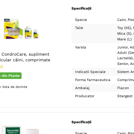
Specificații
Specie
Caini
Pisi
Talie
Toy (XS)
Mica (S)
Mare (L)
Varsta
Junior
Ad
Adult (Ge
CondroCare, supliment
Lactatie)
icular câini, comprimate
Senior
Ad
☆
Indicatii Speciale
Sistem Ar
e din Plante
Forma farmaceutica
Comprim
 lista de dorinte
Ambalaj
Flacon
Producator
Stangest
Specificații
Specie
Caini
Pisi