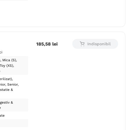
185
,
58
lei
Indisponibil
ci
)
Mica (S)
Toy (XS)
)
rilizat)
nior
Senior
statie &
gestiv &
e
ate