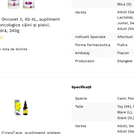
Mica (S)
Adult (Ge
Varsta
Lactatie)
Oncovet II, XS-XL, supliment
Junior
Se
ncologice câini și pisici,
Adult (Ste
udră, 240g
☆
Indicatii Speciale
Afectiuni
Forma farmaceutica
Pudra
 lista de dorinte
Ambalaj
Flacon
Producator
Stangest
Specificații
Specie
Caini
Pisi
Talie
Toy (XS)
Mare (L)
Giant (XL
Varsta
Adult
Se
Adult (Ge
CroniCare, supliment sistem