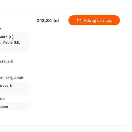
213
,
84
lei
Adaugă în coș
ni
Mare (L)
)
Medie (M)
statie &
rilizat)
Adult
ervos &
ate
lacon