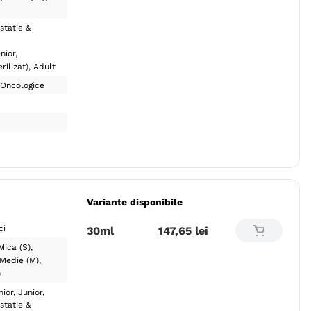
statie &
nior
rilizat)
Adult
 Oncologice
Variante disponibile
ci
30ml
147
,
65
lei
Mica (S)
Medie (M)
)
nior
Junior
statie &