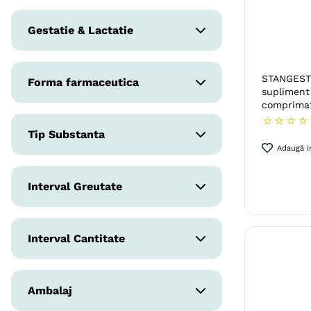
3 luni
Sistem Nervos & Calmante
Gestatie & Lactatie
Netestat
STANGEST 
Forma farmaceutica
supliment 
comprima
Ulei
☆
☆
☆
☆
Tip Substanta
Capsule
Adaugă in
Substanta fitoterapeutica
Comprimate
Interval Greutate
Pasta Orala
< 200 g
Pudra
Interval Cantitate
200 g - 500 g
< 200 ml
Ambalaj
200 ml - 500 ml