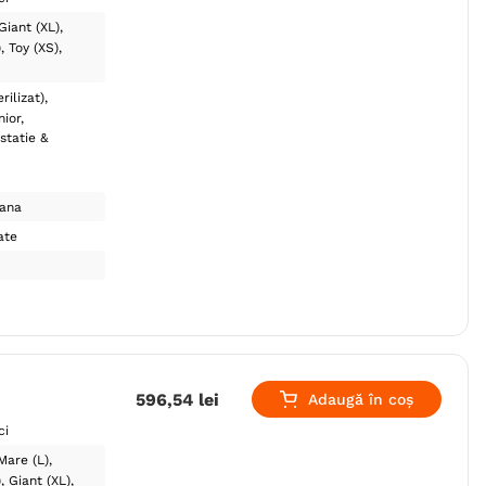
Giant (XL)
)
Toy (XS)
rilizat)
nior
statie &
lana
ate
596
,
54
lei
Adaugă în coș
ci
Mare (L)
)
Giant (XL)