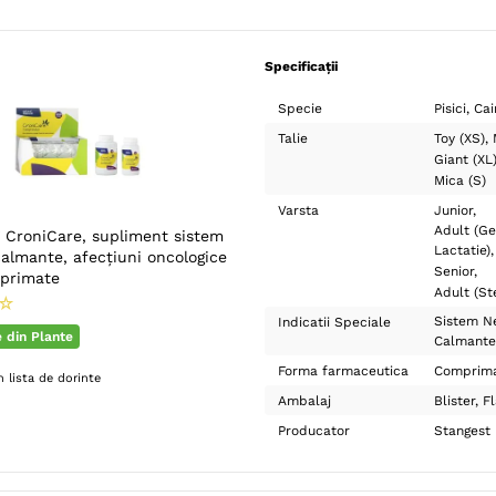
Specificații
Specie
Pisici
Cai
Talie
Toy (XS)
Giant (XL
Mica (S)
Varsta
Junior
Adult (Ge
CroniCare, supliment sistem
Lactatie)
almante, afecțiuni oncologice
Senior
mprimate
Adult (Ste
☆
Sistem N
Indicatii Speciale
e din Plante
Calmante
Forma farmaceutica
Comprim
 lista de dorinte
Ambalaj
Blister
F
Producator
Stangest