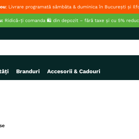
ou
: Livrare programată sâmbăta & duminica în București și Ilf
u:
Ridică-ți comanda 🛍️ din depozit – fără taxe și cu 5% redu
ăți
Branduri
Accesorii & Cadouri
se