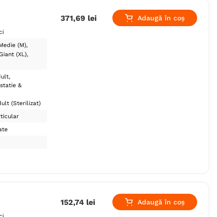
371
,
69
lei
Adaugă în coș
ci
Medie (M)
Giant (XL)
ult
statie &
ult (Sterilizat)
ticular
ate
152
,
74
lei
Adaugă în coș
ci