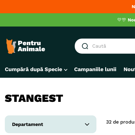
N
💛🎊
No
Caută
CĂUTĂRI POPULARE
Cumpără după Specie
Campaniile lunii
Nout
1
.
hrana umeda pisici
2
.
hrana uscata pisici
3
.
royal canin
STANGEST
4
.
recompense
5
.
brit
32
de produ
6
.
hrana uscata câini
Departament
7
.
hypoallergenic