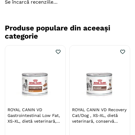
Se încarcă recenziile…
Produse populare din aceeași
categorie
ROYAL CANIN VD
ROYAL CANIN VD Recovery
Gastrointestinal Low Fat,
Cat/Dog , XS-XL, dietă
XS-XL, dietă veterinară,
veterinară, conservă
conservă hrană umedă
hrană umedă câini și
câini, sistem digestiv,
pisici, convalescență,