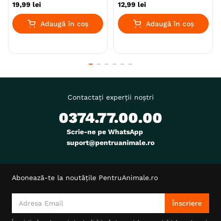
19
,
99
lei
12
,
99
lei
(pate)
(mousse), 195g
Adaugă în coș
Adaugă în coș
Contactați experții noștri
0374.77.00.00
Scrie-ne pe WhatsApp
suport@pentruanimale.ro
Abonează-te la noutățile PentruAnimale.ro
Înscriere