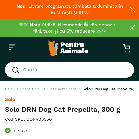
Nou
: Livrare programată sâmbăta & duminica în
București și Ilfov
💛🎊
Nou:
Ridică-ți comanda 🛍️ din depozit –
fără taxe și cu 5% reducere 😻🐾
Caută
CĂUTĂRI POPULARE
Caini
Hrana Caini
Diete Veterinare
Solo DRN Dog Cat Prepelita, 3
1
.
hrana umeda pisici
Solo
2
.
royal canin
Solo DRN Dog Cat Prepelita, 300 g
3
.
hrana uscata pisici
Cod SKU
:
DONV00350
4
.
recompense
In stoc
5
.
brit