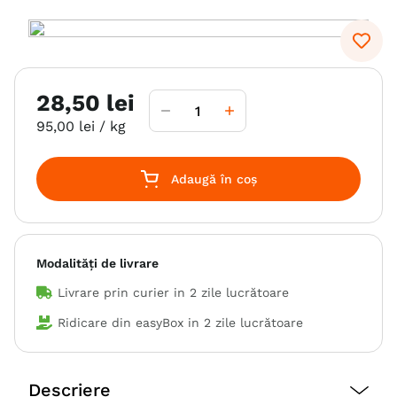
6
.
hrana uscata câini
7
.
hypoallergenic
8
.
acana
28
,
50
lei
9
.
recompense caini
95
,
00
lei
/ kg
10
.
brit caini
Adaugă în coș
Modalități de livrare
Livrare prin curier in
2 zile lucrătoare
Ridicare din easyBox in
2 zile lucrătoare
Descriere