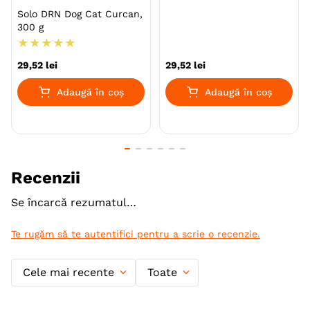
Specie
Caini
Pisici
Solo DRN Dog Cat Curcan,
300 g
Talie
Mica (S)
Medie (M)
★
★
★
★
★
Mare (L)
29
,
52
lei
29
,
52
lei
Aroma
Pasare
Adaugă în coș
Adaugă în coș
Producator
DRN
Recenzii
Se încarcă rezumatul…
Te rugăm să te autentifici pentru a scrie o recenzie.
Cele mai recente
Toate