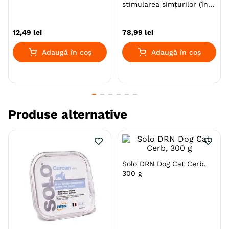
stimularea simțurilor (în
Nu contine conservanti, coloranti sau stimulenti
sos), bax, 85g x 12buc
pentru gust si apetit.
Aliment monoproteic gustos, sanatos, usor
12
,
49
lei
78
,
99
lei
digerabil, cu grad de absorbtie ridicat.
Adaugă în coș
Adaugă în coș
Avantajele hranirii cu DRN Solo Diet
Fara resturi animale.
Fara organe interne.
Fara aditivi si conservanti.
Produse alternative
Fara Gluten.
Solo DRN Dog Cat Cerb,
300 g