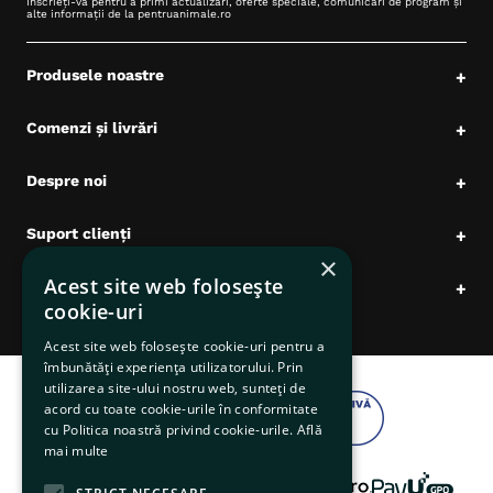
Înscrieți-vă pentru a primi actualizări, oferte speciale, comunicări de program și
alte informații de la pentruanimale.ro
Produsele noastre
+
Comenzi și livrări
+
Despre noi
+
Suport clienți
+
×
Acest site web folosește
Date comerciale
+
cookie-uri
Acest site web folosește cookie-uri pentru a
îmbunătăți experiența utilizatorului. Prin
utilizarea site-ului nostru web, sunteți de
acord cu toate cookie-urile în conformitate
cu Politica noastră privind cookie-urile.
Află
mai multe