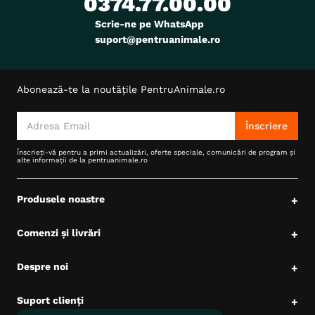
0374.77.00.00
Scrie-ne pe WhatsApp
suport@pentruanimale.ro
Abonează-te la noutățile PentruAnimale.ro
Înscriere
Înscrieți-vă pentru a primi actualizări, oferte speciale, comunicări de program și
alte informații de la pentruanimale.ro
Produsele noastre
+
Comenzi și livrări
+
Despre noi
+
Suport clienți
+