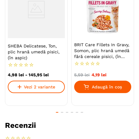
Specie
Pisici
Varsta
Adult
Calitate Hrana
Premium
BRIT Care Fillets In Gravy,
SHEBA Delicatese, Ton,
Somon, plic hrană umedă
plic hrană umedă pisici,
Aroma
Pui
Vita
fără cereale pisici, (în
(în aspic)
sos), 85g
☆
☆
☆
☆
☆
☆
☆
☆
☆
☆
Metoda de preparare
Bucati De Carne
In Sos
4
,
98
lei
-
145
,
95
lei
5
,
59
lei
4
,
19
lei
Ambalaj
Plic
Vezi 2 variante
Adaugă în coș
Producator
Mars
Recenzii
☆
☆
☆
☆
☆