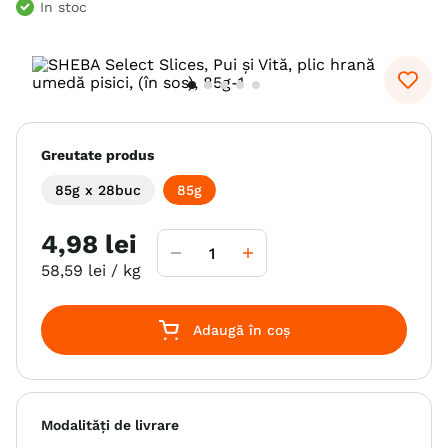
In stoc
6
.
hrana uscata câini
7
.
hypoallergenic
8
.
acana
9
.
brit caini
Greutate produs
10
.
recompense caini
85g x 28buc
85g
4
,
98
lei
58
,
59
lei
/ kg
Adaugă în coș
Modalități de livrare