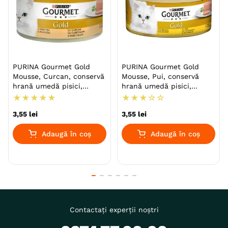
PURINA Gourmet Gold
PURINA Gourmet Gold
Mousse, Curcan, conservă
Mousse, Pui, conservă
hrană umedă pisici,
hrană umedă pisici,
(pate), 85g
(pate), 85g
★
★
★
★
★
★
★
★
☆
☆
3
,
55
lei
3
,
55
lei
Adaugă în coș
Adaugă în coș
Contactați experții noștri