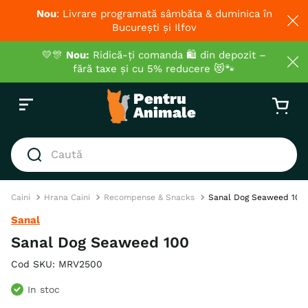
Nou
: Livrare programată sâmbăta & duminica în
București și Ilfov
💛🎊
Nou:
Ridică-ți comanda 🛍️ din depozit –
fără taxe și cu 5% reducere 😻🐾
Caută
CĂUTĂRI POPULARE
Caini
Hrana Caini
Recompense & Snacks
Sanal Dog Seaweed 100
1
.
hrana umeda pisici
Sanal
2
.
royal canin
Sanal Dog Seaweed 100
3
.
hrana uscata pisici
Cod SKU
:
MRV2500
4
.
recompense
In stoc
5
.
brit