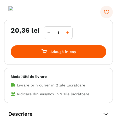
6
.
hrana uscata câini
7
.
hypoallergenic
8
.
acana
20
,
36
lei
9
.
recompense caini
10
.
brit caini
Adaugă în coș
Modalități de livrare
Livrare prin curier in
2 zile lucrătoare
Ridicare din easyBox in
2 zile lucrătoare
Descriere