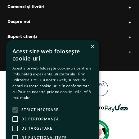
Comenzi și livrări
+
Despre noi
+
Suport clienți
+
×
Acest site web folosește
Date comerciale
+
cookie-uri
Acest site web folosește cookie-uri pentru a
îmbunătăți experiența utilizatorului. Prin
utilizarea site-ului nostru web, sunteți de
acord cu toate cookie-urile în conformitate
cu Politica noastră privind cookie-urile.
Află
mai multe
STRICT NECESARE
DE PERFORMANȚĂ
DE TARGETARE
DE FUNCŢIONALITATE