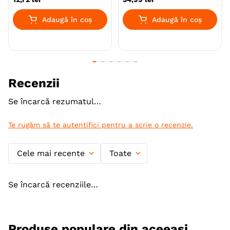
imunitar, sistem digestiv,
100g
Adaugă în coș
Adaugă în coș
Recenzii
Se încarcă rezumatul…
Te rugăm să te autentifici pentru a scrie o recenzie.
Cele mai recente
Toate
Se încarcă recenziile…
Produse populare din aceeași