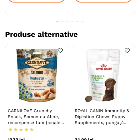
Specie
Caini
Talie
Mica (S)
Medie (M)
Mare (L)
Indicatii Speciale
Piele & Blana
Produse alternative
Sistem Imunitar & Alergii
Producator
Nederma
CARNILOVE Crunchy
ROYAL CANIN Immunity &
Snack, Somon cu Afine,
Digestion Chews Puppy
recompense funcționale
Supplements, punguță
fără cereale câini, suport
recompense funcționale
★
★
★
★
★
neurologic, 200g
câini junior, sistem
12
,
72
lei
34
,
99
lei