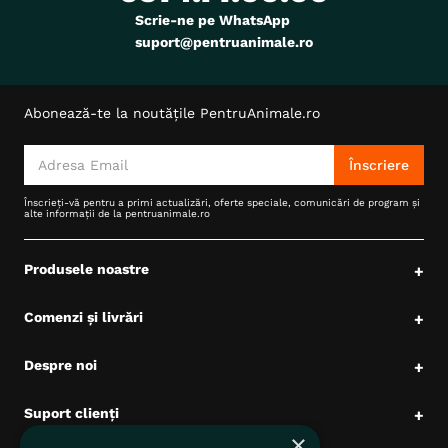
Scrie-ne pe WhatsApp
suport@pentruanimale.ro
Abonează-te la noutățile PentruAnimale.ro
Înscriere
Înscrieți-vă pentru a primi actualizări, oferte speciale, comunicări de program și
alte informații de la pentruanimale.ro
Produsele noastre
+
Comenzi și livrări
+
Despre noi
+
Suport clienți
+
×