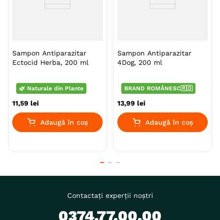
Sampon Antiparazitar
Sampon Antiparazitar
Ectocid Herba, 200 ml
4Dog, 200 ml
🌿 Naturale din Plante
BRAND ROMÂNESC🇷🇴
11
,
59
lei
13
,
99
lei
Adaugă în coș
Adaugă în coș
Contactați experții noștri
0374.77.00.00