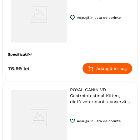
urinar, (pate), bax, 85g x
12buc
Adaugă in lista de dorinte
Specificații
Varsta
Adult
76
,
99
lei
Adaugă în coș
Calitate Hrana
Super-Premium
Monoproteic
Nu
ROYAL CANIN VD
Metoda de preparare
Pate
Gastrointestinal Kitten,
Indicatii Speciale
Sistem Urinar
dietă veterinară, conservă
hrană umedă pisici junior,
Producator
Royal Canin
sistem digestiv, (mousse),
195g
Adaugă in lista de dorinte