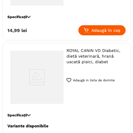
Specificații
Indicatii Speciale
Sistem Digestiv & Probiotice
14
,
99
lei
Adaugă în coș
Ambalaj
Conserva
Producator
Royal Canin
ROYAL CANIN VD Diabetic,
dietă veterinară, hrană
uscată pisici, diabet
Adaugă in lista de dorinte
Specificații
Variante disponibile
Metabolism (Obezitate Si
Indicatii Speciale
Diabet)