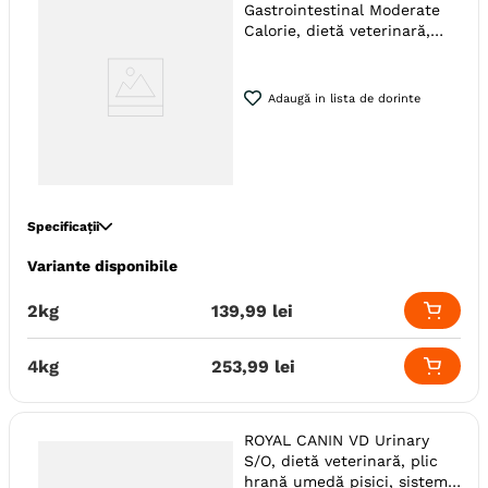
Gastrointestinal Moderate
Calorie, dietă veterinară,
hrană uscată pisici, sistem
digestiv
Adaugă in lista de dorinte
Specificații
Variante disponibile
Specie
Pisici
Indicatii Speciale
Sistem Digestiv & Probiotice
2kg
139
,
99
lei
Tip Dieta
Uscata
Ambalaj
Sac
4kg
253
,
99
lei
ROYAL CANIN VD Urinary
S/O, dietă veterinară, plic
hrană umedă pisici, sistem