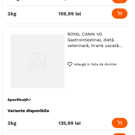
Tip Dieta
Uscata
Ambalaj
Sac
2kg
159
,
99
lei
ROYAL CANIN VD
Gastrointestinal, dietă
veterinară, hrană uscată
pisici, sistem digestiv
Adaugă in lista de dorinte
Specificații
Variante disponibile
Specie
Pisici
Varsta
Adult
2kg
135
,
99
lei
Calitate Hrana
Super-Premium