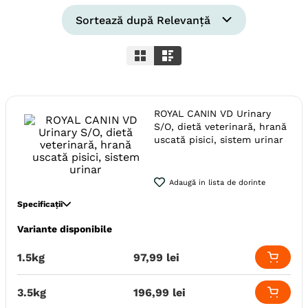
6
.
hrana uscata câini
Sortează după
Relevanță
7
.
hypoallergenic
8
.
acana
9
.
brit caini
ROYAL CANIN VD Urinary
10
.
recompense caini
S/O, dietă veterinară, hrană
uscată pisici, sistem urinar
Adaugă in lista de dorinte
Specificații
Variante disponibile
Specie
Pisici
Calitate Hrana
Super-Premium
1.5kg
97
,
99
lei
Monoproteic
Nu
Indicatii Speciale
Sistem Urinar
3.5kg
196
,
99
lei
Tip Dieta
Uscata