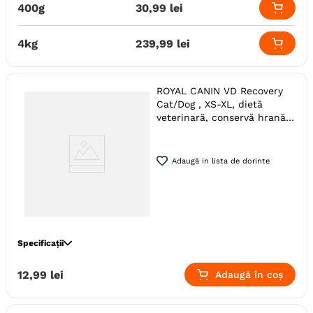
Metoda de preparare
Uscata prin extrudare
400g
30
,
99
lei
Indicatii Speciale
Sistem Digestiv & Probiotice
Ambalaj
Sac
4kg
239
,
99
lei
ROYAL CANIN VD Recovery
Cat/Dog , XS-XL, dietă
veterinară, conservă hrană
umedă câini și pisici,
convalescență, (mousse),
195g
Adaugă in lista de dorinte
Specificații
Specie
Pisici
12
,
99
lei
Adaugă în coș
Talie
Mare (L)
Mica (S)
Giant (XL)
Toy (XS)
Medie (M)