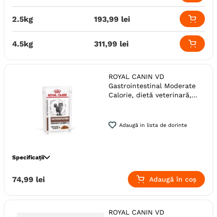
Calitate Hrana
Super-Premium
Monoproteic
Nu
2.5kg
193
,
99
lei
Metoda de preparare
Uscata prin extrudare
Indicatii Speciale
Sistem Imunitar & Alergii
4.5kg
311
,
99
lei
Tip Dieta
Uscata
Ambalaj
Sac
ROYAL CANIN VD
Producator
Royal Canin
Gastrointestinal Moderate
Calorie, dietă veterinară,
plic hrană umedă pisici,
sistem digestiv, (în sos), bax,
85g x 12buc
Adaugă in lista de dorinte
Specificații
Specie
Pisici
74
,
99
lei
Adaugă în coș
Monoproteic
Nu
Indicatii Speciale
Sistem Digestiv & Probiotice
ROYAL CANIN VD
Tip Dieta
Umeda