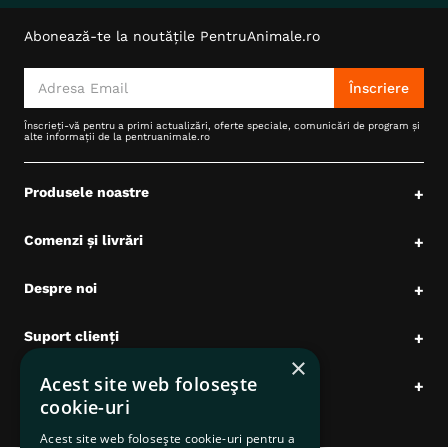
Abonează-te la noutățile PentruAnimale.ro
Înscriere
Înscrieți-vă pentru a primi actualizări, oferte speciale, comunicări de program și
alte informații de la pentruanimale.ro
Produsele noastre
+
Comenzi și livrări
+
Despre noi
+
Suport clienți
+
×
Acest site web folosește
Date comerciale
+
cookie-uri
Acest site web folosește cookie-uri pentru a