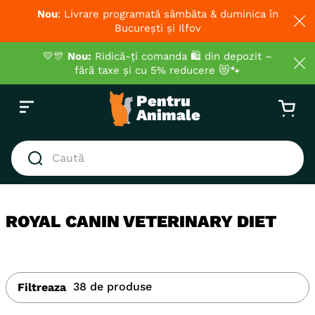
Nou
: Livrare programată sâmbăta & duminica în
București și Ilfov
💛🎊
Nou:
Ridică-ți comanda 🛍️ din depozit –
fără taxe și cu 5% reducere 😻🐾
Caută
CĂUTĂRI POPULARE
1
.
hrana umeda pisici
ROYAL CANIN VETERINARY DIET
2
.
royal canin
3
.
hrana uscata pisici
4
.
recompense
38
de produse
Filtreaza
5
.
brit