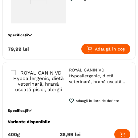
Specificații
Specie
Pisici
79
,
99
lei
Adaugă în coș
Calitate Hrana
Super-Premium
Indicatii Speciale
Sistem Renal
ROYAL CANIN VD
Ambalaj
Plic
Hypoallergenic, dietă
veterinară, hrană uscată
pisici, alergii
Adaugă in lista de dorinte
Specificații
Variante disponibile
Specie
Pisici
Varsta
Adult
400g
36
,
99
lei