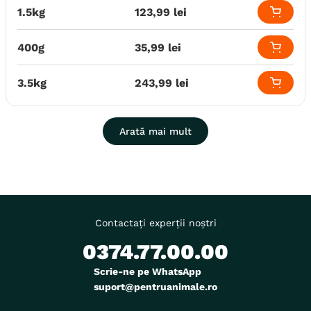
1.5kg
123
,
99
lei
Producator
Royal Canin
400g
35
,
99
lei
3.5kg
243
,
99
lei
Arată mai mult
Contactați experții noștri
0374.77.00.00
Scrie-ne pe WhatsApp
suport@pentruanimale.ro