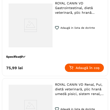
Varsta
Adult
ROYAL CANIN VD
Gastrointestinal, dietă
Calitate Hrana
Super-Premium
veterinară, plic hrană
Metoda de preparare
Pate
umedă pisici, sistem
digestiv, (în sos), bax, 85g x
Indicatii Speciale
Convalescenta
12buc
Adaugă in lista de dorinte
Tip Dieta
Umeda
Ambalaj
Conserva
Producator
Royal Canin
Specificații
Specie
Pisici
75
,
99
lei
Adaugă în coș
Varsta
Adult
Metoda de preparare
Bucati De Carne
ROYAL CANIN VD Renal, Pui,
Indicatii Speciale
Sistem Digestiv & Probiotice
dietă veterinară, plic hrană
Tip Dieta
Umeda
umedă pisici, sistem renal,
(în sos), bax, 85g x 12buc
Producator
Royal Canin
Adaugă in lista de dorinte