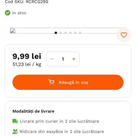
Cod SKU
:
RCRCG29S
6
.
hrana uscata câini
In stoc
7
.
hypoallergenic
8
.
acana
9
.
brit caini
10
.
recompense caini
9
,
99
lei
51
,
23
lei
/ kg
Adaugă în coș
Modalități de livrare
Livrare prin curier in
2 zile lucrătoare
Ridicare din easyBox in
2 zile lucrătoare