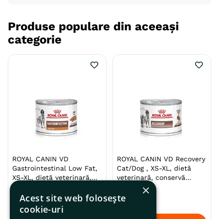
Produse populare din aceeași
categorie
ROYAL CANIN VD
ROYAL CANIN VD Recovery
Gastrointestinal Low Fat,
Cat/Dog , XS-XL, dietă
XS-XL, dietă veterinară,
veterinară, conservă
×
conservă hrană umedă
hrană umedă câini și
Acest site web folosește
câini, sistem digestiv,
pisici, convalescență,
19
,
99
lei
12
,
99
lei
(pate)
(mousse), 195g
cookie-uri