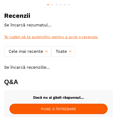
Indicatii Speciale
Sistem Digestiv & Probiotice
Tip Dieta
Umeda
Recenzii
Ambalaj
Conserva
Se încarcă rezumatul…
Producator
Royal Canin
Te rugăm să te autentifici pentru a scrie o recenzie.
Cele mai recente
Toate
Se încarcă recenziile…
Q&A
Dacă nu ai găsit răspunsul...
PUNE O ÎNTREBARE