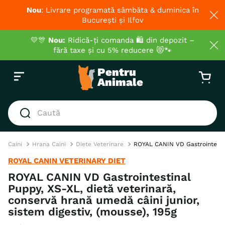
Nou
: Livrare programată sâmbăta & duminica în
București și Ilfov
💛🎊
Nou:
Ridică-ți comanda 🛍️ din depozit –
fără taxe și cu 5% reducere 😻🐾
Caută
CĂUTĂRI POPULARE
Caini
Hrana Caini
Diete Veterinare
ROYAL CANIN VD Gastrointestina
1
.
hrana umeda pisici
ROYAL CANIN VETERINARY DIET
2
.
royal canin
ROYAL CANIN VD Gastrointestinal
Puppy, XS-XL, dietă veterinară,
3
.
hrana uscata pisici
conservă hrană umedă câini junior,
4
.
recompense
sistem digestiv, (mousse), 195g
5
.
brit