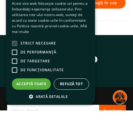
Adaugă în coș
Adaugă în coș
Acest site web folosește cookie-uri pentru a
îmbunătăți experiența utilizatorului. Prin
utilizarea site-ului nostru web, sunteți de
acord cu toate cookie-urile în conformitate
cu Politica noastră privind cookie-urile.
Află
mai multe
STRICT NECESARE
Contactați experții noștri
DE PERFORMANȚĂ
0374.77.00.00
DE TARGETARE
Scrie-ne pe WhatsApp
DE FUNCŢIONALITATE
suport@pentruanimale.ro
ACCEPTĂ TOATE
REFUZĂ TOT
Abonează-te la noutățile PentruAnimale.ro
ARATĂ DETALIILE
Înscriere
Înscrieți-vă pentru a primi actualizări, oferte speciale, comunicări de program și
alte informații de la pentruanimale.ro