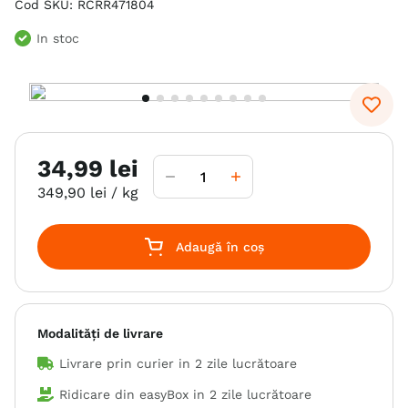
Cod SKU
:
RCRR471804
6
.
hrana uscata câini
In stoc
7
.
hypoallergenic
8
.
acana
9
.
recompense caini
10
.
brit caini
34
,
99
lei
349
,
90
lei
/ kg
Adaugă în coș
Modalități de livrare
Livrare prin curier in
2 zile lucrătoare
Ridicare din easyBox in
2 zile lucrătoare