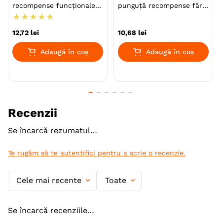
recompense funcționale
punguță recompense fără
Specie
Caini
fără cereale câini, suport
cereale câini, 80g
★
★
★
★
★
neurologic, 200g
Talie
Toy (XS)
Mica (S)
12
,
72
lei
10
,
68
lei
Medie (M)
Mare (L)
Giant (XL)
Adaugă în coș
Adaugă în coș
Varsta
Junior
Adult (Gestatie & Lactatie)
Calitate Hrana
Super-Premium
Recenzii
Monoproteic
Nu
Se încarcă rezumatul…
Metoda de preparare
Uscata prin extrudare
Indicatii Speciale
Sistem Imunitar & Alergii
Te rugăm să te autentifici pentru a scrie o recenzie.
Tip Recompensa
Snack
Cele mai recente
Toate
Textura
Semiumed
Se încarcă recenziile…
Ambalaj
Punguta