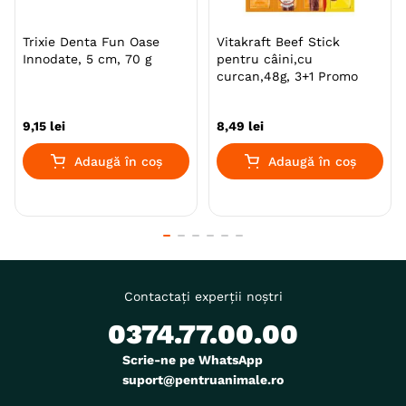
Trixie Denta Fun Oase
Vitakraft Beef Stick
Innodate, 5 cm, 70 g
pentru câini,cu
curcan,48g, 3+1 Promo
9
,
15
lei
8
,
49
lei
Adaugă în coș
Adaugă în coș
Contactați experții noștri
0374.77.00.00
Scrie-ne pe WhatsApp
suport@pentruanimale.ro