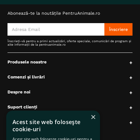
Abonează-te la noutățile PentruAnimale.ro
Înscriere
Înscrieți-vă pentru a primi actualizări, oferte speciale, comunicări de program și
alte informații de la pentruanimale.ro
Produsele noastre
+
Comenzi și livrări
+
Despre noi
+
Suport clienți
+
×
Acest site web folosește
Date comerciale
+
cookie-uri
Acest site web folosește cookie-uri pentru a