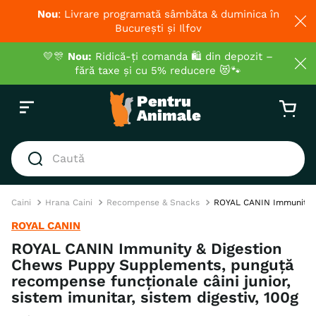
Nou
: Livrare programată sâmbăta & duminica în
București și Ilfov
💛🎊
Nou:
Ridică-ți comanda 🛍️ din depozit –
fără taxe și cu 5% reducere 😻🐾
Caută
CĂUTĂRI POPULARE
Caini
Hrana Caini
Recompense & Snacks
ROYAL CANIN Immunity & 
1
.
hrana umeda pisici
ROYAL CANIN
2
.
hrana uscata pisici
ROYAL CANIN Immunity & Digestion
Chews Puppy Supplements, punguță
3
.
royal canin
recompense funcționale câini junior,
4
.
recompense
sistem imunitar, sistem digestiv, 100g
5
.
brit