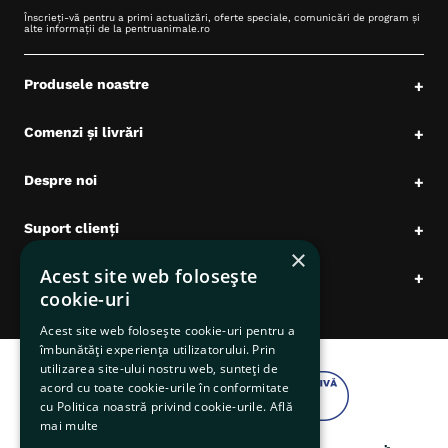
Înscrieți-vă pentru a primi actualizări, oferte speciale, comunicări de program și
alte informații de la pentruanimale.ro
Produsele noastre
+
Comenzi și livrări
+
Despre noi
+
Suport clienți
+
×
Acest site web folosește
Date comerciale
+
cookie-uri
Acest site web folosește cookie-uri pentru a
îmbunătăți experiența utilizatorului. Prin
utilizarea site-ului nostru web, sunteți de
acord cu toate cookie-urile în conformitate
cu Politica noastră privind cookie-urile.
Află
mai multe