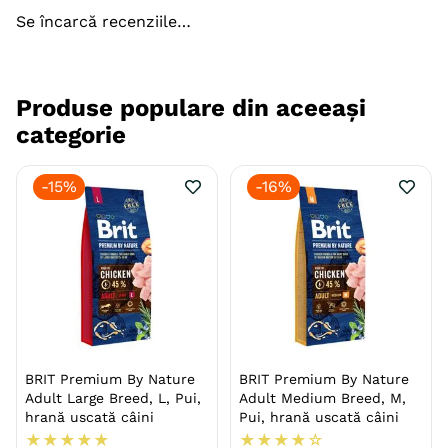
Se încarcă recenziile…
Producator
Royal Canin
Produse populare din aceeași
categorie
-
15%
-
16%
Arată mai mult
BRIT Premium By Nature
BRIT Premium By Nature
Adult Large Breed, L, Pui,
Adult Medium Breed, M,
hrană uscată câini
Pui, hrană uscată câini
★
★
★
★
★
★
★
★
★
☆