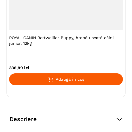
ROYAL CANIN Rottweiller Puppy, hrană uscată câini
junior, 12kg
336
,
99
lei
Adaugă în coș
Descriere
Formula ROYAL CANIN® Giant Puppy este special