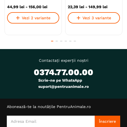
44
,
99
lei
-
156
,
00
lei
22
,
39
lei
-
149
,
99
lei
Vezi 2 variante
Vezi 3 variante
Contactați experții noștri
0374.77.00.00
Scrie-ne pe WhatsApp
suport@pentruanimale.ro
Abonează-te la noutățile PentruAnimale.ro
Înscriere