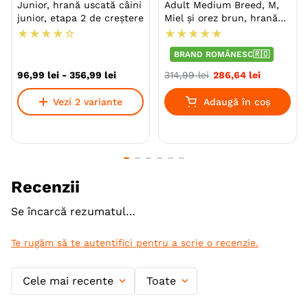
Junior, hrană uscată câini
Adult Medium Breed, M,
dumneavoastră va avea nevoie de o hrană special
junior, etapa 2 de creștere
Miel și orez brun, hrană
adaptată cerințelor sale nutriționale specifice etapei
uscată câini, alergii
★
★
★
★
☆
★
★
★
★
★
de junior. În această perioadă puteți face trecerea
către produsul ROYAL CANIN® Giant Junior.
BRAND ROMÂNESC🇷🇴
96
,
99
lei
-
356
,
99
lei
314
,
99
lei
286
,
64
lei
Specie
Caini
Vezi 2 variante
Adaugă în coș
Talie
Giant (XL)
Varsta
Junior
Calitate Hrana
Super-Premium
Recenzii
Monoproteic
Nu
Se încarcă rezumatul…
Metoda de preparare
Uscata prin extrudare
Te rugăm să te autentifici pentru a scrie o recenzie.
Ambalaj
Sac
Cele mai recente
Toate
Gama
ROYAL CANIN Size Health
Nutrition