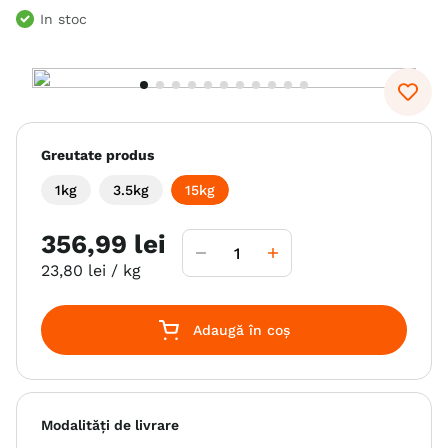
In stoc
6
.
hrana uscata câini
7
.
hypoallergenic
8
.
acana
9
.
recompense caini
Greutate produs
10
.
brit caini
1kg
3.5kg
15kg
356
,
99
lei
23
,
80
lei
/ kg
Adaugă în coș
Modalități de livrare