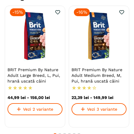
-
15%
-
16%
BRIT Premium By Nature
BRIT Premium By Nature
Adult Large Breed, L, Pui,
Adult Medium Breed, M,
hrană uscată câini
Pui, hrană uscată câini
★
★
★
★
★
★
★
★
★
☆
44
,
99
lei
-
156
,
00
lei
22
,
39
lei
-
149
,
99
lei
Vezi 2 variante
Vezi 3 variante