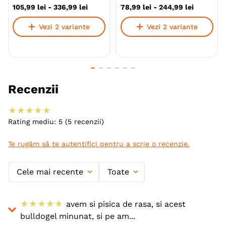
Metoda de preparare
Uscata prin extrudare
105
,
99
lei
-
336
,
99
lei
78
,
99
lei
-
244
,
99
lei
Ambalaj
Sac
Vezi 2 variante
Vezi 2 variante
Gama
ROYAL CANIN Breed Health
Nutrition
Producator
Royal Canin
Recenzii
★
★
★
★
★
Rating mediu: 5
(5 recenzii)
Te rugăm să te autentifici pentru a scrie o recenzie.
Cele mai recente
Toate
Arată mai mult
★
★
★
★
★
avem si pisica de rasa, si acest
bulldogel minunat, si pe am...