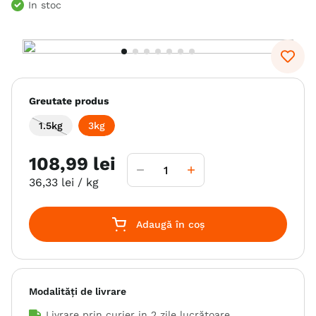
In stoc
6
.
hrana uscata câini
7
.
hypoallergenic
8
.
acana
9
.
brit caini
Greutate produs
10
.
recompense caini
1.5kg
3kg
108
,
99
lei
36
,
33
lei
/ kg
Adaugă în coș
Modalități de livrare
Livrare prin curier in
2 zile lucrătoare