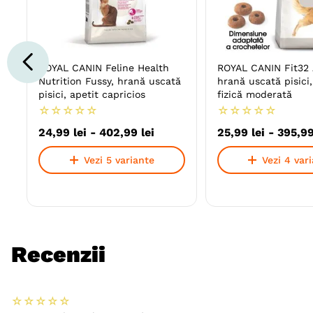
ROYAL CANIN Feline Health
ROYAL CANIN Fit32 
Nutrition Fussy, hrană uscată
hrană uscată pisici,
pisici, apetit capricios
fizică moderată
☆
☆
☆
☆
☆
☆
☆
☆
☆
☆
24
,
99
lei
-
402
,
99
lei
25
,
99
lei
-
395
,
9
Vezi 5 variante
Vezi 4 var
Recenzii
☆
☆
☆
☆
☆