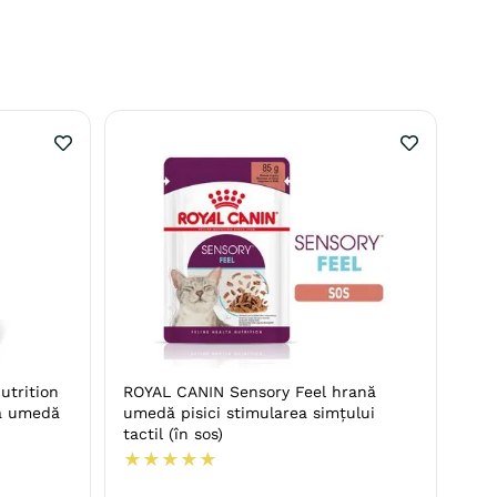
utrition
ROYAL CANIN Sensory Feel hrană
nă umedă
umedă pisici stimularea simțului
tactil (în sos)
★
★
★
★
★