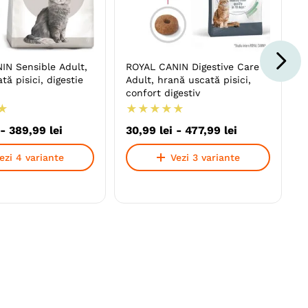
IN Sensible Adult,
ROYAL CANIN Digestive Care
tă pisici, digestie
Adult, hrană uscată pisici,
confort digestiv
★
★
★
★
★
★
-
389
,
99
lei
30
,
99
lei
-
477
,
99
lei
ezi 4 variante
Vezi 3 variante