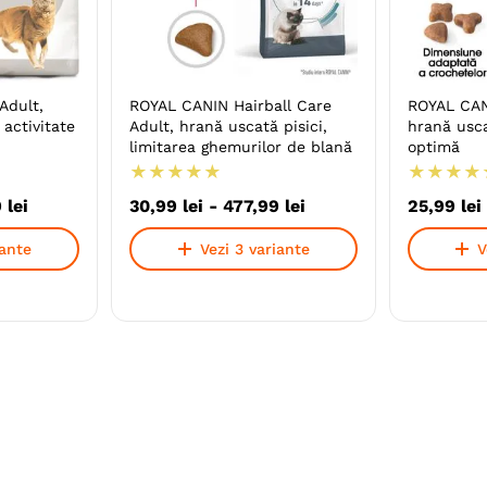
Adult,
ROYAL CANIN Hairball Care
ROYAL CAN
 activitate
Adult, hrană uscată pisici,
hrană usca
limitarea ghemurilor de blană
optimă
★
★
★
★
★
★
★
★
★
9
lei
30
,
99
lei
-
477
,
99
lei
25
,
99
lei
iante
Vezi 3 variante
V