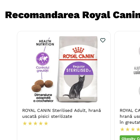
Recomandarea Royal Cani
ROYAL CANIN Sterilised Adult, hrană
ROYAL CA
uscată pisici sterilizate
hrană usc
în greuta
★
★
★
★
★
★
★
★
Obesity C