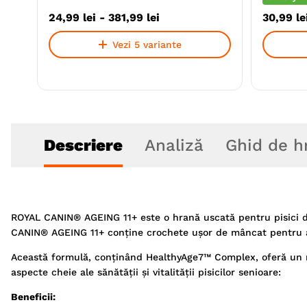
24
,
99
lei
-
381
,
99
lei
30
,
99
le
Vezi 5 variante
Descriere
Analiză
Ghid de h
ROYAL CANIN® AGEING 11+ este o hrană uscată pentru pisici de 
CANIN® AGEING 11+ conţine crochete uşor de mâncat pentru a of
Această formulă, conţinând HealthyAge7™ Complex, oferă un mi
aspecte cheie ale sănătăţii şi vitalităţii pisicilor senioare:
Beneficii: