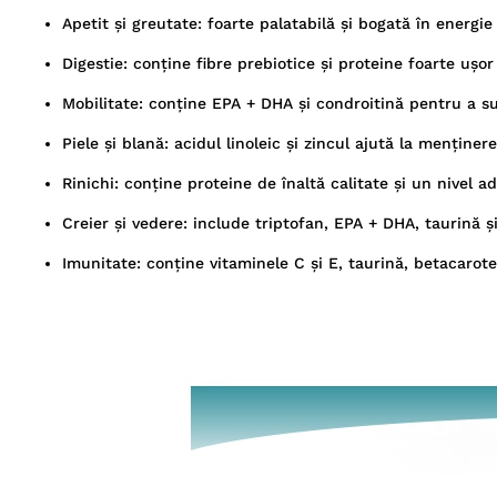
Apetit şi greutate: foarte palatabilă şi bogată în energie
Digestie: conţine fibre prebiotice şi proteine foarte uşo
Mobilitate: conţine EPA + DHA şi condroitină pentru a sus
Piele şi blană: acidul linoleic şi zincul ajută la menţinerea
Rinichi: conţine proteine de înaltă calitate şi un nivel 
Creier şi vedere: include triptofan, EPA + DHA, taurină ş
Imunitate: conţine vitaminele C şi E, taurină, betacarote