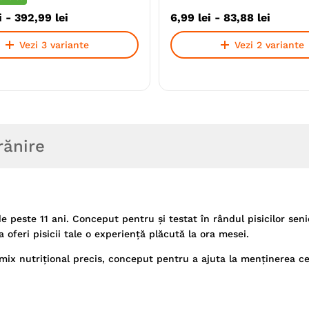
i
-
392
,
99
lei
6
,
99
lei
-
83
,
88
lei
Vezi 3 variante
Vezi 2 variante
rănire
peste 11 ani. Conceput pentru şi testat în rândul pisicilor sen
eri pisicii tale o experienţă plăcută la ora mesei.
x nutriţional precis, conceput pentru a ajuta la menţinerea ce