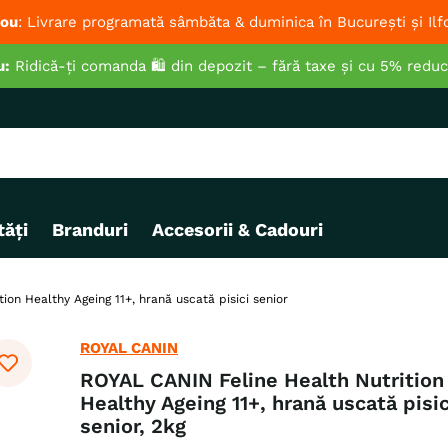
ou
: Livrare programată sâmbăta & duminica în București și Ilf
u:
Ridică-ți comanda 🛍️ din depozit – fără taxe și cu 5% redu
ăți
Branduri
Accesorii & Cadouri
on Healthy Ageing 11+, hrană uscată pisici senior
ROYAL CANIN
ROYAL CANIN Feline Health Nutrition
Healthy Ageing 11+, hrană uscată pisic
senior, 2kg