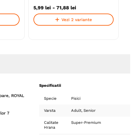
5
,
99
lei
-
71
,
88
lei
Vezi 2 variante
Specificatii
ioare, ROYAL
Specie
Pisici
Varsta
Adult
Senior
lor 7
Calitate
Super-Premium
Hrana