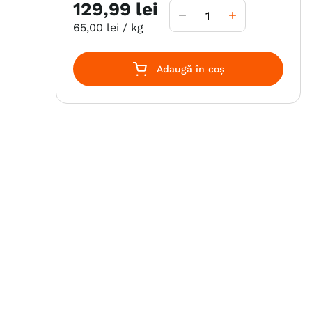
129
,
99
lei
65
,
00
lei
/ kg
Adaugă în coș