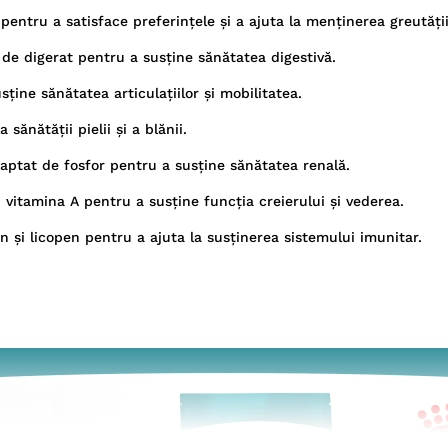
 pentru a satisface preferinţele şi a ajuta la menţinerea greutăţi
r de digerat pentru a susţine sănătatea digestivă.
ţine sănătatea articulaţiilor şi mobilitatea.
 sănătăţii pielii şi a blănii.
adaptat de fosfor pentru a susţine sănătatea renală.
i vitamina A pentru a susţine funcţia creierului şi vederea.
n şi licopen pentru a ajuta la susţinerea sistemului imunitar.