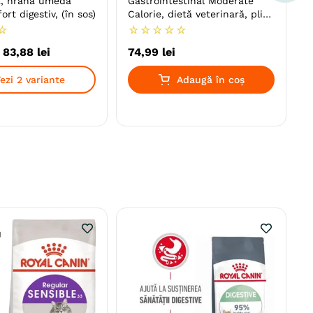
t, hrană umedă
Gastrointestinal Moderate
fort digestiv, (în sos)
Calorie, dietă veterinară, plic
hrană umedă pisici, sistem
☆
☆
☆
☆
☆
☆
digestiv, (în sos), bax, 85g x
-
83
,
88
lei
74
,
99
lei
12buc
ezi 2 variante
Adaugă în coș