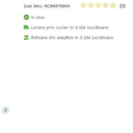
☆
☆
☆
☆
☆
(
0
)
Cod SKU
:
RCRR475954
In stoc
Livrare prin curier in
3 zile lucrătoare
Ridicare din easyBox in
3 zile lucrătoare