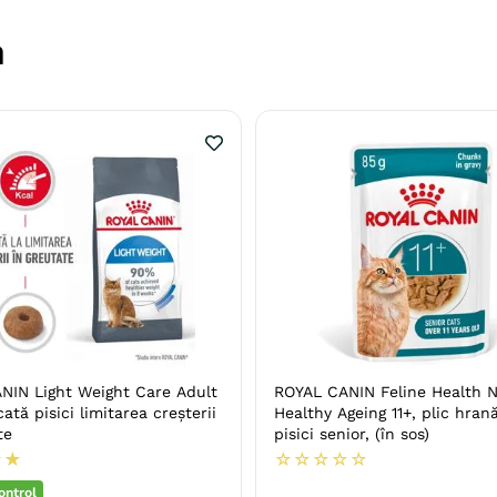
n
NIN Light Weight Care Adult
ROYAL CANIN Feline Health N
ată pisici limitarea creșterii
Healthy Ageing 11+, plic hra
te
pisici senior, (în sos)
★
★
☆
☆
☆
☆
☆
ontrol