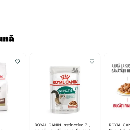
ună
ROYAL CANIN Instinctive 7+,
ROYAL CAN