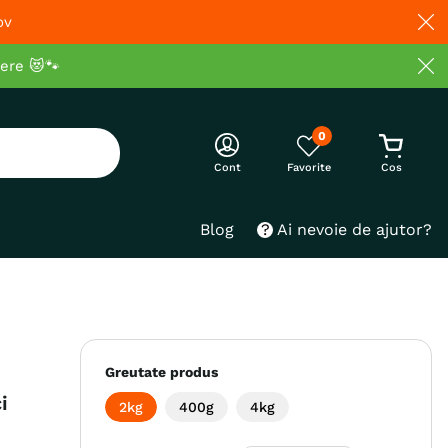
ov
cere 😻🐾
0
Cont
Blog
Ai nevoie de ajutor?
Greutate produs
i
2kg
400g
4kg