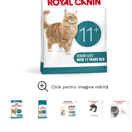
8
.
acana
9
.
recompense caini
10
.
brit caini