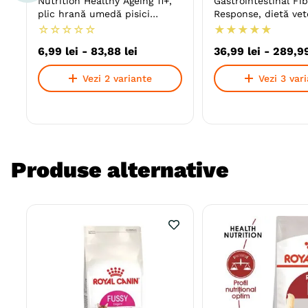
Nutrition Healthy Ageing 11+,
Gastrointestinal Fi
plic hrană umedă pisici
Response, dietă vet
senior, (în sos)
hrană uscată pisici
☆
☆
☆
☆
☆
★
★
★
★
★
digestiv
6
,
99
lei
-
83
,
88
lei
36
,
99
lei
-
289
,
9
Vezi 2 variante
Vezi 3 var
Produse alternative