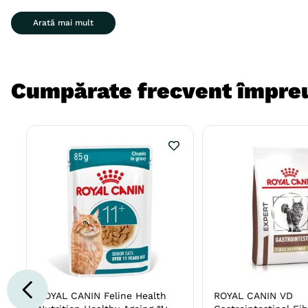
Arată mai mult
Cumpărate frecvent împre
ROYAL CANIN Feline Health
ROYAL CANIN VD