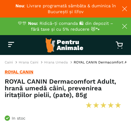
Nou
: Livrare programată sâmbăta & duminica în
București și Ilfov
💛🎊
Nou:
Ridică-ți comanda 🛍️ din depozit –
fără taxe și cu 5% reducere 😻🐾
Caini
Hrana Caini
Hrana Umeda
ROYAL CANIN Dermacomfort Adult, h
ROYAL CANIN
ROYAL CANIN Dermacomfort Adult,
hrană umedă câini, prevenirea
iritațiilor pielii, (pate), 85g
★
★
★
★
★
In stoc