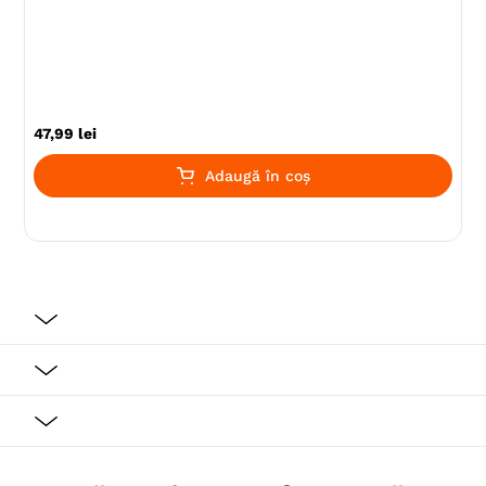
47
,
99
lei
Adaugă în coș
Iritațiile pielii sunt cauza cea mai frecventă pentru
care câinii sunt aduși la medicul veterinar.
Sensibilitățile dermatologice și scărpinatul excesiv pot
deteriora pielea câinelui dumneavoastră și pot chiar să
ducă la apariția infecțiilor. Sensibilitățile
dermatologice pot fi reduse cu ajutorul unei hrane