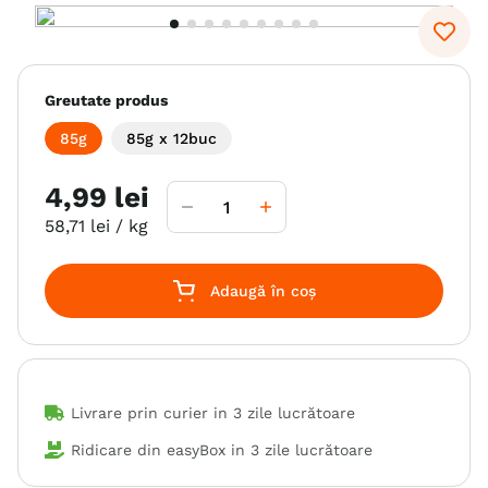
Greutate produs
85g
85g x 12buc
4
,
99
lei
58
,
71
lei
/ kg
Adaugă în coș
Livrare prin curier in
3 zile lucrătoare
Ridicare din easyBox in
3 zile lucrătoare