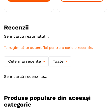
recomandările noastre de hrănire pentru a vă asigura
că oferiți câinelui dumneavoastră cantitatea corectă
de hrană umedă și uscată pentru beneficii optime.
Recenzii
Specie
Caini
Se încarcă rezumatul…
Talie
Toy (XS)
Te rugăm să te autentifici pentru a scrie o recenzie.
Rasa
Chihuahua
Varsta
Adult
Cele mai recente
Toate
Calitate Hrana
Super-Premium
Se încarcă recenziile…
Monoproteic
Nu
Metoda de preparare
Uscata prin extrudare
Produse populare din aceeași
Ambalaj
Sac
categorie
Gama
ROYAL CANIN Breed Health