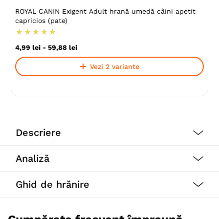
ROYAL CANIN Exigent Adult hrană umedă câini apetit
capricios (pate)
★
★
★
★
★
4
,
99
lei
-
59
,
88
lei
Vezi 2 variante
Descriere
Recomandată câinilor din rasa Chihuahua începând cu
Analiză
vârsta de 8 luni, hrana ROYAL CANIN® Chihuahua
Adult este special concepută pentru a răspunde
cerințelor nutriționale ale câinelui dumneavoastră.
Ghid de hrănire
ROYAL CANIN® Chihuahua Adult are o palatabilitate
ridicată și satisface chiar și apetitul celor mai
capricioși câini, datorită acțiunii combinate a