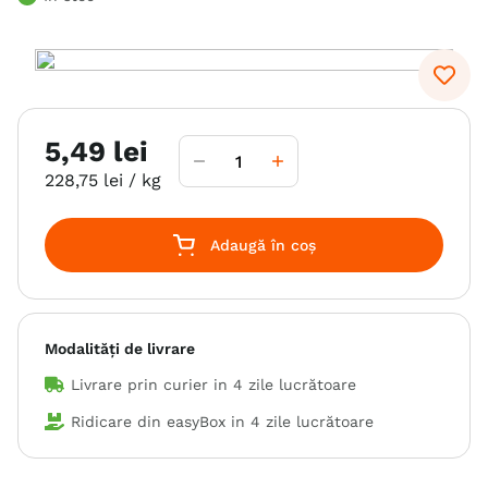
6
.
hrana uscata câini
7
.
hypoallergenic
8
.
acana
5
,
49
lei
9
.
recompense caini
228
,
75
lei
/ kg
10
.
brit caini
Adaugă în coș
Modalități de livrare
Livrare prin curier in
4 zile lucrătoare
Ridicare din easyBox in
4 zile lucrătoare