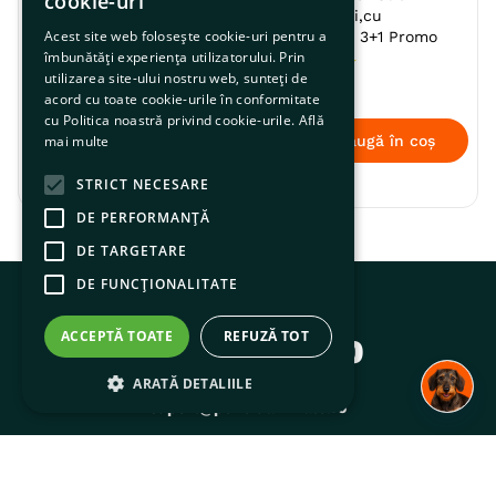
cookie-uri
Innodate, 5 cm, 70 g
pentru câini,cu
Acest site web folosește cookie-uri pentru a
curcan,48g, 3+1 Promo
☆
☆
☆
☆
☆
îmbunătăți experiența utilizatorului. Prin
☆
☆
☆
☆
☆
utilizarea site-ului nostru web, sunteți de
9
,
15
lei
8
,
49
lei
acord cu toate cookie-urile în conformitate
cu Politica noastră privind cookie-urile.
Află
mai multe
Adaugă în coș
Adaugă în coș
STRICT NECESARE
DE PERFORMANȚĂ
DE TARGETARE
DE FUNCŢIONALITATE
Contactați experții noștri
ACCEPTĂ TOATE
REFUZĂ TOT
0374.77.00.00
ARATĂ DETALIILE
Scrie-ne pe WhatsApp
suport@pentruanimale.ro
Abonează-te la noutățile PentruAnimale.ro