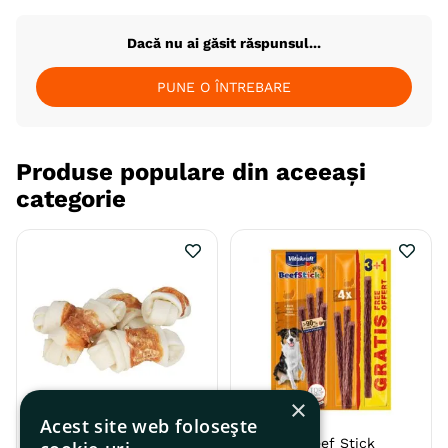
Dacă nu ai găsit răspunsul...
PUNE O ÎNTREBARE
Produse populare din aceeași
categorie
×
Acest site web folosește
Trixie Denta Fun Oase
Vitakraft Beef Stick