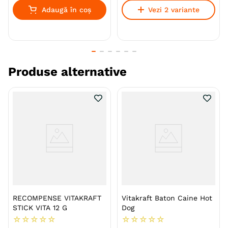
•reteta fara zahar
Adaugă în coș
Vezi 2 variante
• fara coloranti si arome
• disponibil la 4 bucati
• ambalat separat.
Produse alternative
Vitakraft
este implicat de ani buni in crearea si
producerea de produse animale de inalta calitate.
Multi ani de experienta ne-au permis sa cream
delicatese stralucitoare si suplimente alimentare.
Specie
Caini
Talie
Mica (S)
Medie (M)
Mare (L)
Varsta
Junior
Adult
Senior
RECOMPENSE VITAKRAFT
Vitakraft Baton Caine Hot
STICK VITA 12 G
Dog
Aroma
Pasare
☆
☆
☆
☆
☆
☆
☆
☆
☆
☆