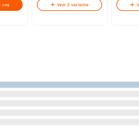
 coș
Vezi 2 variante
V