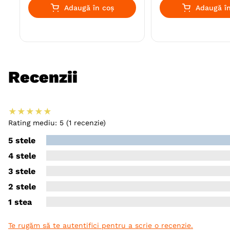
Adaugă în coș
Adaugă în
Recenzii
★
★
★
★
★
Rating mediu: 5
(1 recenzie)
5 stele
4 stele
3 stele
2 stele
1 stea
Te rugăm să te autentifici pentru a scrie o recenzie.