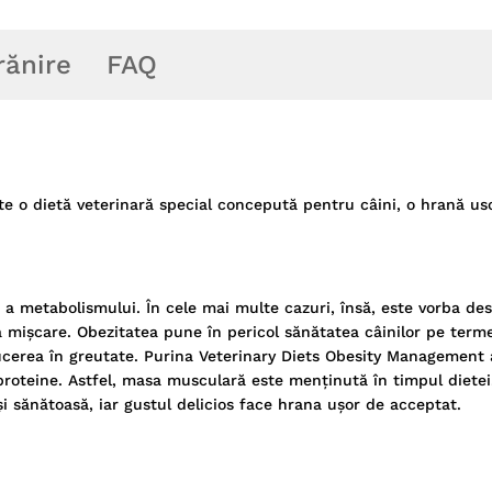
rănire
FAQ
 dietă veterinară special concepută pentru câini, o hrană us
 metabolismului. În cele mai multe cazuri, însă, este vorba des
ă mișcare. Obezitatea pune în pericol sănătatea câinilor pe term
ducerea în greutate. Purina Veterinary Diets Obesity Management
e proteine. Astfel, masa musculară este menținută în timpul dietei
 și sănătoasă, iar gustul delicios face hrana ușor de acceptat.