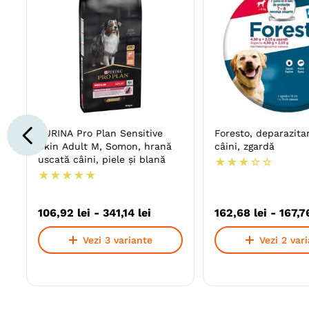
PURINA Pro Plan Sensitive
Foresto, deparazita
Skin Adult M, Somon, hrană
câini, zgardă
uscată câini, piele și blană
★
★
★
☆
☆
★
★
★
★
★
106
,
92
lei
-
341
,
14
lei
162
,
68
lei
-
167
,
7
Vezi 3 variante
Vezi 2 var