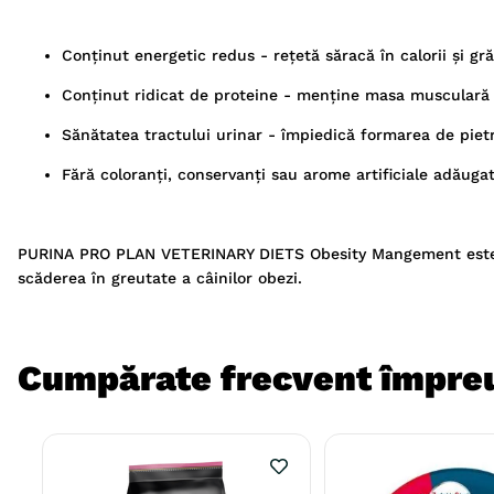
Conținut energetic redus - rețetă săracă în calorii și gr
Conținut ridicat de proteine - menține masa musculară 
Sănătatea tractului urinar - împiedică formarea de pietr
Fără coloranți, conservanți sau arome artificiale adăugat
PURINA PRO PLAN VETERINARY DIETS Obesity Mangement este o d
scăderea în greutate a câinilor obezi.
Cumpărate frecvent împre