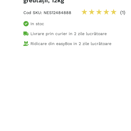
greutății, 12kg
★
★
★
★
★
(
1
)
Cod SKU
:
NES12484888
In stoc
Livrare prin curier in
2 zile lucrătoare
Ridicare din easyBox in
2 zile lucrătoare