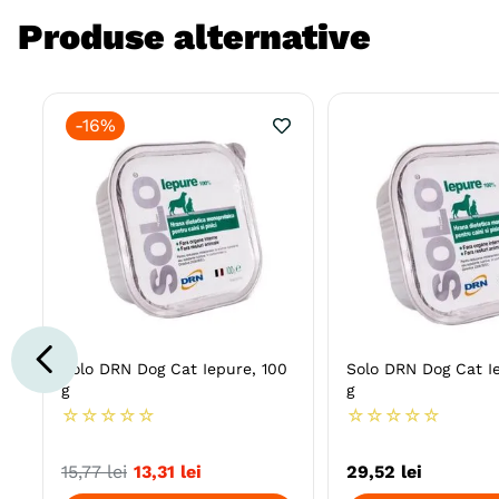
Produse alternative
-
16%
Solo DRN Dog Cat Iepure, 100
Solo DRN Dog Cat I
g
g
☆
☆
☆
☆
☆
☆
☆
☆
☆
☆
15
,
77
lei
13
,
31
lei
29
,
52
lei