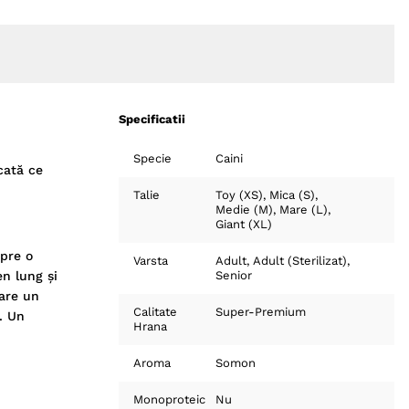
Specificatii
Specie
Caini
cată ce
Talie
Toy (XS)
Mica (S)
Medie (M)
Mare (L)
Giant (XL)
pre o
Varsta
Adult
Adult (Sterilizat)
en lung și
Senior
 are un
Calitate
Super-Premium
. Un
Hrana
Aroma
Somon
Monoproteic
Nu