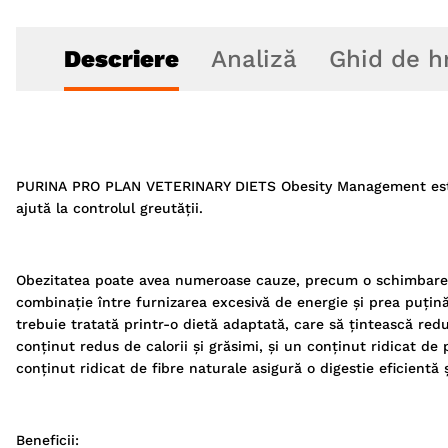
Descriere
Analiză
Ghid de h
PURINA PRO PLAN VETERINARY DIETS Obesity Management este o
ajută la controlul greutății.
Obezitatea poate avea numeroase cauze, precum o schimbare a
combinație între furnizarea excesivă de energie și prea puțin
trebuie tratată printr-o dietă adaptată, care să țintească re
conținut redus de calorii și grăsimi, și un conținut ridicat d
conținut ridicat de fibre naturale asigură o digestie eficientă
Beneficii: