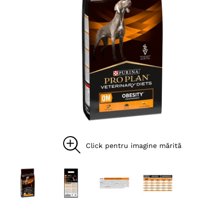
8
.
acana
9
.
recompense caini
10
.
brit caini