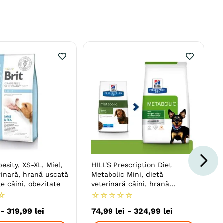
esity, XS-XL, Miel,
HILL'S Prescription Diet
rinară, hrană uscată
Metabolic Mini, dietă
le câini, obezitate
veterinară câini, hrană
uscată, afecțiuni metabolice
☆
☆
☆
☆
☆
☆
(obezitate)
-
319
,
99
lei
74
,
99
lei
-
324
,
99
lei