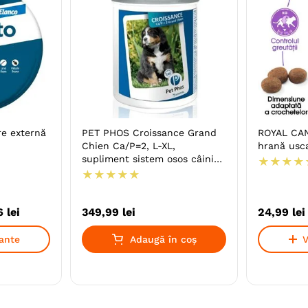
re externă
PET PHOS Croissance Grand
ROYAL CANI
Chien Ca/P=2, L-XL,
hrană uscat
supliment sistem osos câini
★
★
★
★
junior, flacon, 100
★
★
★
★
★
comprimate
6
lei
349
,
99
lei
24
,
99
lei
iante
Adaugă în coș
V