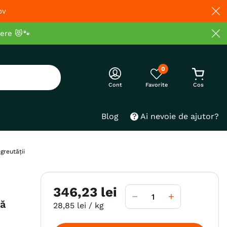
ov
cere 😻🐾
0
Cont
Blog
Ai nevoie de ajutor?
greutății
346
,
23
lei
ră
28
,
85
lei
/ kg