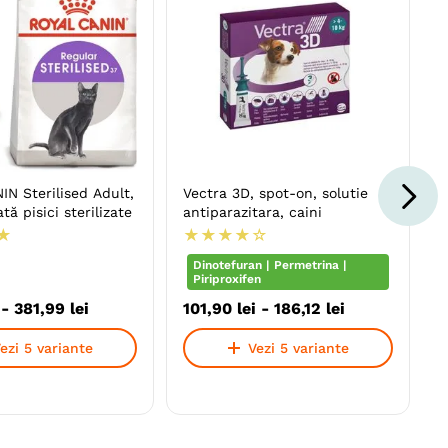
N Sterilised Adult,
Vectra 3D, spot-on, solutie
ă pisici sterilizate
antiparazitara, caini
★
★
★
★
★
☆
Dinotefuran | Permetrina |
Piriproxifen
-
381
,
99
lei
101
,
90
lei
-
186
,
12
lei
ezi 5 variante
Vezi 5 variante