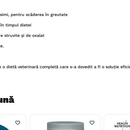
ăsimi, pentru scăderea în greutate
în timpul dietei
e struvite și de oxalat
e.
ietă veterinară completă care s-a dovedit a fi o soluție efici
ună