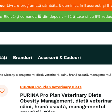
ou
: Livrare programată sâmbăta & duminica în București și Ilf
u:
Ridică-ți comanda 🛍️ din depozit – fără taxe și cu 5% redu
ăți
Branduri
Accesorii & Cadouri
ts Obesity Management, dietă veterinară câini, hrană uscată, managementul 
PURINA Pro Plan Veterinary Diets
PURINA Pro Plan Veterinary Diets
Obesity Management, dietă veterina
câini, hrană uscată, managementul