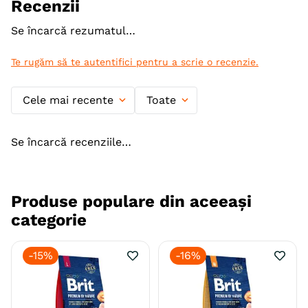
Recenzii
Monoproteic
Nu
Se încarcă rezumatul…
Metoda de preparare
Uscata prin extrudare
Te rugăm să te autentifici pentru a scrie o recenzie.
Indicatii Speciale
Piele & Blana
Cele mai recente
Toate
Ambalaj
Punguta
Resigilabil
Sac
Producator
Nestle
Se încarcă recenziile…
Produse populare din aceeași
categorie
-
15%
-
16%