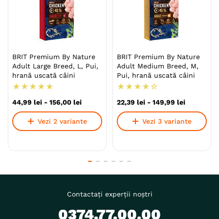
BRIT Premium By Nature
BRIT Premium By Nature
Adult Large Breed, L, Pui,
Adult Medium Breed, M,
hrană uscată câini
Pui, hrană uscată câini
★
★
★
★
★
★
★
★
★
☆
44
,
99
lei
-
156
,
00
lei
22
,
39
lei
-
149
,
99
lei
Vezi 2 variante
Vezi 3 variante
Contactați experții noștri
0374.77.00.00