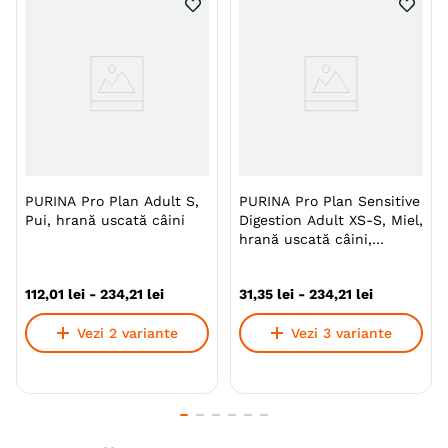
articulaţiilor câinilor de rase mici
Granule mici - ajustate la maxilarul câinilor de
rase mici şi mini
Această mâncare uscată a fost concepută de
specialişti în nutriţie şi medici veterinari pentru a fi
ajustată cerinţelor speciale ale câinilor de rase mici şi
PURINA Pro Plan Adult S,
PURINA Pro Plan Sensitive
mini cu piele sensibilă sau cu probleme de piele.
Pui, hrană uscată câini
Digestion Adult XS-S, Miel,
hrană uscată câini,
sensibilități digestive
Specie
Caini
112
,
01
lei
-
234
,
21
lei
31
,
35
lei
-
234
,
21
lei
Talie
Toy (XS)
Mica (S)
Vezi 2 variante
Vezi 3 variante
Varsta
Adult
Calitate Hrana
Super-Premium
Aroma
Somon