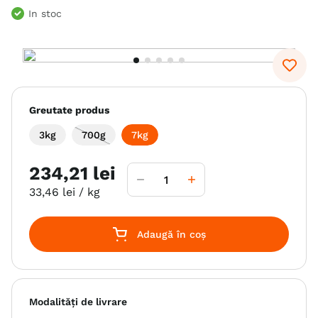
In stoc
6
.
hrana uscata câini
7
.
hypoallergenic
8
.
acana
9
.
brit caini
Greutate produs
10
.
recompense caini
3kg
700g
7kg
234
,
21
lei
33
,
46
lei
/ kg
Adaugă în coș
Modalități de livrare