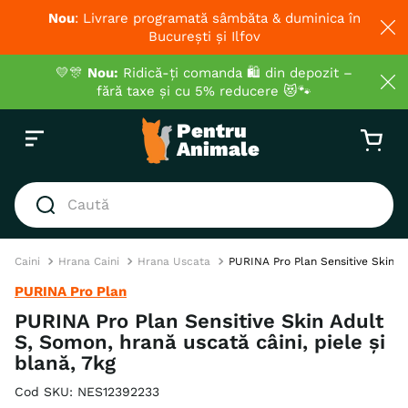
Nou
: Livrare programată sâmbăta & duminica în
București și Ilfov
💛🎊
Nou:
Ridică-ți comanda 🛍️ din depozit –
fără taxe și cu 5% reducere 😻🐾
Caută
CĂUTĂRI POPULARE
Caini
Hrana Caini
Hrana Uscata
PURINA Pro Plan Sensitive Skin Ad
1
.
hrana umeda pisici
PURINA Pro Plan
2
.
royal canin
PURINA Pro Plan Sensitive Skin Adult
S, Somon, hrană uscată câini, piele și
3
.
hrana uscata pisici
blană, 7kg
4
.
recompense
Cod SKU
:
NES12392233
5
.
brit