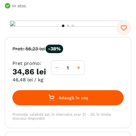
In stoc
6
.
hrana uscata câini
7
.
hypoallergenic
8
.
acana
9
.
brit caini
Pret:
56
,
23
lei
-
38%
10
.
recompense caini
Pret promo:
34
,
86
lei
46
,
48
lei
/ kg
Adaugă în coș
Promoție valabilă azi, în intervalul orar 21 - 20, în limita
stocului disponibil