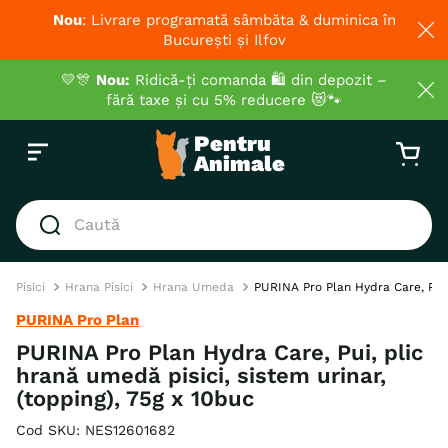
Nou
: Livrare programată sâmbăta & duminica în
București și Ilfov
💛🎊
Nou:
Ridică-ți comanda 🛍️ din depozit –
fără taxe și cu 5% reducere 😻🐾
Caută
CĂUTĂRI POPULARE
Pisici
Hrana Pisici
Hrana Umeda
PURINA Pro Plan Hydra Care, Pui, 
1
.
hrana umeda pisici
PURINA Pro Plan
2
.
royal canin
PURINA Pro Plan Hydra Care, Pui, plic
hrană umedă pisici, sistem urinar,
3
.
hrana uscata pisici
(topping), 75g x 10buc
4
.
recompense
Cod SKU
:
NES12601682
5
.
brit