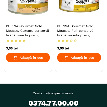
PURINA Gourmet Gold
PURINA Gourmet Gold
Mousse, Curcan, conservă
Mousse, Pui, conservă
hrană umedă pisici,
hrană umedă pisici,
(pate), 85g
(pate), 85g
★
★
★
★
★
★
★
★
☆
☆
3
,
55
lei
3
,
55
lei
Adaugă în coș
Adaugă în coș
Contactați experții noștri
0374.77.00.00