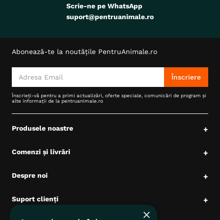
Scrie-ne pe WhatsApp
suport@pentruanimale.ro
Abonează-te la noutățile PentruAnimale.ro
Înscriere
Înscrieți-vă pentru a primi actualizări, oferte speciale, comunicări de program și
alte informații de la pentruanimale.ro
Produsele noastre
+
Comenzi și livrări
+
Despre noi
+
Suport clienți
+
×