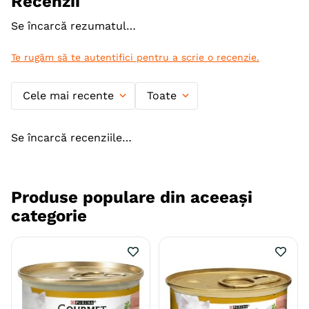
Recenzii
Varsta
Adult
Adult (Sterilizat)
Senior
Se încarcă rezumatul…
Calitate Hrana
Super-Premium
Te rugăm să te autentifici pentru a scrie o recenzie.
Aroma
Pui
Cele mai recente
Toate
Monoproteic
Nu
Metoda de preparare
Topping
Se încarcă recenziile…
Indicatii Speciale
Sistem Urinar
Ambalaj
Plic
Produse populare din aceeași
categorie
Producator
Nestle