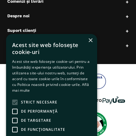
Comenzi și livrări
+
Despre noi
+
Suport clienți
+
×
Acest site web folosește
Date comerciale
+
cookie-uri
Acest site web folosește cookie-uri pentru a
îmbunătăți experiența utilizatorului. Prin
utilizarea site-ului nostru web, sunteți de
acord cu toate cookie-urile în conformitate
cu Politica noastră privind cookie-urile.
Află
mai multe
STRICT NECESARE
DE PERFORMANȚĂ
DE TARGETARE
DE FUNCŢIONALITATE