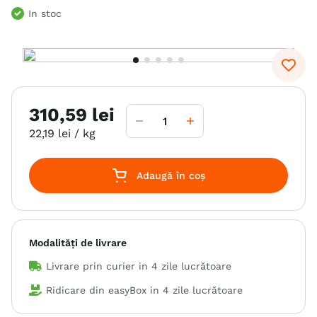
In stoc
6
.
hrana uscata câini
7
.
hypoallergenic
8
.
acana
9
.
brit caini
310
,
59
lei
10
.
recompense caini
22
,
19
lei
/ kg
Adaugă în coș
Modalități de livrare
Livrare prin curier in
4 zile lucrătoare
Ridicare din easyBox in
4 zile lucrătoare