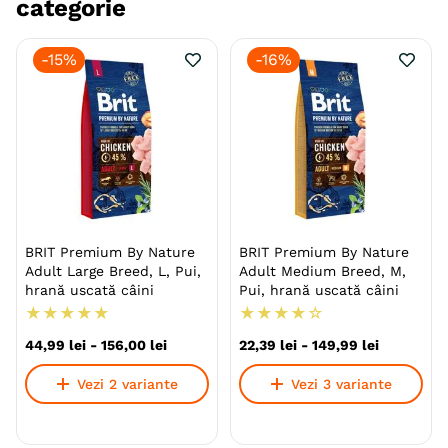
categorie
-
15%
-
16%
BRIT Premium By Nature
BRIT Premium By Nature
Adult Large Breed, L, Pui,
Adult Medium Breed, M,
hrană uscată câini
Pui, hrană uscată câini
★
★
★
★
★
★
★
★
★
☆
44
,
99
lei
-
156
,
00
lei
22
,
39
lei
-
149
,
99
lei
Vezi 2 variante
Vezi 3 variante