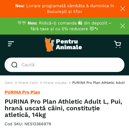
Nou
: Livrare programată sâmbăta & duminica în
București și Ilfov
💛🎊
Nou:
Ridică-ți comanda 🛍️ din depozit –
fără taxe și cu 5% reducere 😻🐾
Caută
CĂUTĂRI POPULARE
Caini
Hrana Caini
Hrana Uscata
PURINA Pro Plan Athletic Adult L, 
1
.
hrana umeda pisici
PURINA Pro Plan
2
.
royal canin
PURINA Pro Plan Athletic Adult L, Pui,
hrană uscată câini, constituție
3
.
hrana uscata pisici
atletică, 14kg
4
.
recompense
Cod SKU
:
NES12366979
5
.
brit