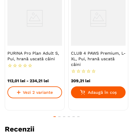
dezvoltată de nutriționiști și veterinari, cu o
combinație ideală de nutrienți și ingrediente vitale.
Specie
Caini
Talie
Mare (L)
Giant (XL)
Varsta
Adult
PURINA Pro Plan Adult S,
CLUB 4 PAWS Premium, L-
Pui, hrană uscată câini
XL, Pui, hrană uscată
Calitate Hrana
Super-Premium
câini
☆
☆
☆
☆
☆
☆
☆
☆
☆
☆
Aroma
Pui
112
,
01
lei
-
234
,
21
lei
209
,
21
lei
Monoproteic
Nu
Vezi 2 variante
Adaugă în coș
Metoda de preparare
Uscata prin extrudare
Indicatii Speciale
Piele & Blana
Ambalaj
Resigilabil
Sac
Recenzii
Producator
Nestle