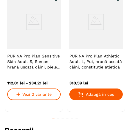
Această mâncare uscată a fost concepută de
specialişti în nutriţie şi medici veterinari pentru a fi
ajustată cerinţelor speciale ale câinilor de rase mici şi
mini.
PURINA Pro Plan Sensitive
PURINA Pro Plan Athletic
Specie
Caini
Skin Adult S, Somon,
Adult L, Pui, hrană uscată
hrană uscată câini, piele
câini, constituție atletică
Talie
Toy (XS)
Mica (S)
și blană
Varsta
Adult
112
,
01
lei
-
234
,
21
lei
310
,
59
lei
Calitate Hrana
Super-Premium
Vezi 2 variante
Adaugă în coș
Aroma
Pui
Monoproteic
Nu
Metoda de preparare
Uscata prin extrudare