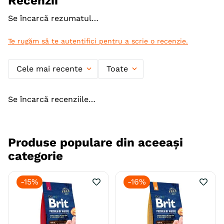
Recenzii
Ambalaj
Punguta
Resigilabil
Sac
Se încarcă rezumatul…
Producator
Nestle
Te rugăm să te autentifici pentru a scrie o recenzie.
Cele mai recente
Toate
Se încarcă recenziile…
Produse populare din aceeași
categorie
-
15%
-
16%