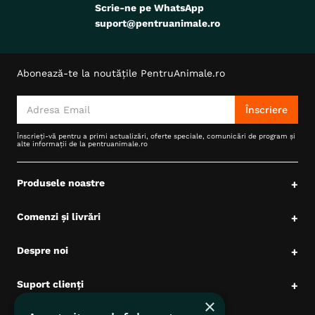
Scrie-ne pe WhatsApp
suport@pentruanimale.ro
Abonează-te la noutățile PentruAnimale.ro
Înscriere
Înscrieți-vă pentru a primi actualizări, oferte speciale, comunicări de program și
alte informații de la pentruanimale.ro
Produsele noastre
+
Comenzi și livrări
+
Despre noi
+
Suport clienți
+
×