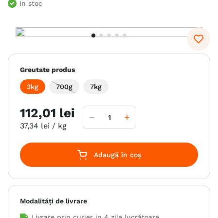
In stoc
6
.
hrana uscata câini
7
.
hypoallergenic
8
.
acana
9
.
recompense caini
Greutate produs
10
.
brit caini
3kg
700g
7kg
112
,
01
lei
37
,
34
lei
/ kg
Adaugă în coș
Modalități de livrare
Livrare prin curier in
4 zile lucrătoare