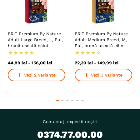
BRIT Premium By Nature
BRIT Premium By Nature
Adult Large Breed, L, Pui,
Adult Medium Breed, M,
hrană uscată câini
Pui, hrană uscată câini
★
★
★
★
★
★
★
★
★
☆
44
,
99
lei
-
156
,
00
lei
22
,
39
lei
-
149
,
99
lei
Vezi 2 variante
Vezi 3 variante
Contactați experții noștri
0374.77.00.00