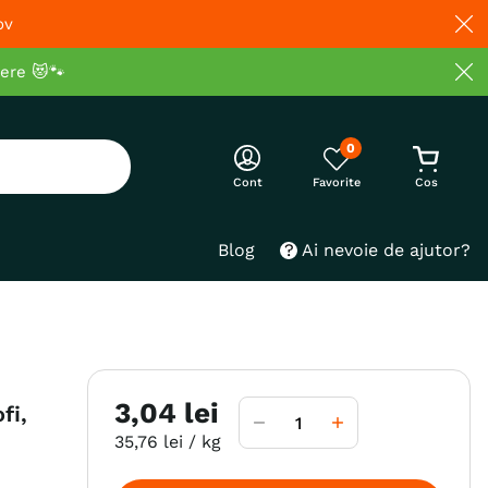
ov
cere 😻🐾
0
Cont
Blog
Ai nevoie de ajutor?
3
,
04
lei
fi,
35
,
76
lei
/ kg