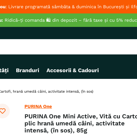
ou
: Livrare programată sâmbăta & duminica în București și Ilf
u:
Ridică-ți comanda 🛍️ din depozit – fără taxe și cu 5% redu
ăți
Branduri
Accesorii & Cadouri
rtofi, hrană umedă câini, activitate intensă, (în sos)
PURINA One
PURINA One Mini Active, Vită cu Carto
plic hrană umedă câini, activitate
intensă, (în sos), 85g