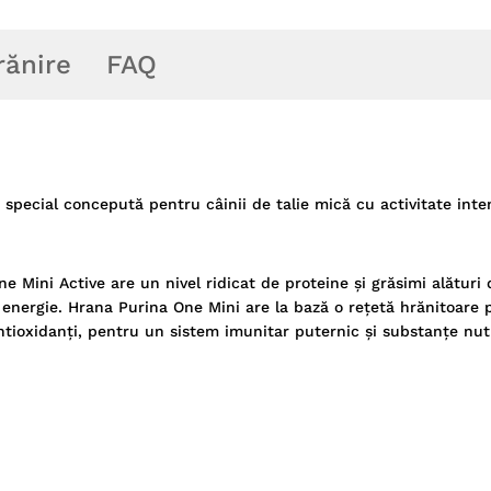
rănire
FAQ
special concepută pentru câinii de talie mică cu activitate inte
ne Mini Active are un nivel ridicat de proteine și grăsimi alături 
de energie. Hrana Purina One Mini are la bază o rețetă hrănitoare 
antioxidanți, pentru un sistem imunitar puternic și substanțe nutr