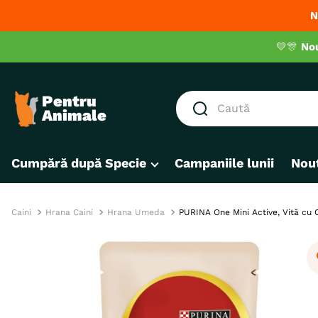
N
💛🎊
No
Caută
CĂUTĂRI POPULARE
Cumpără după Specie
Campaniile lunii
Nout
1
.
hrana umeda pisici
2
.
royal canin
3
.
hrana uscata pisici
Caini
Hrana Caini
Hrana Umeda
PURINA One Mini Active, Vită cu Ca
4
.
recompense
5
.
brit
6
.
hrana uscata câini
7
.
hypoallergenic