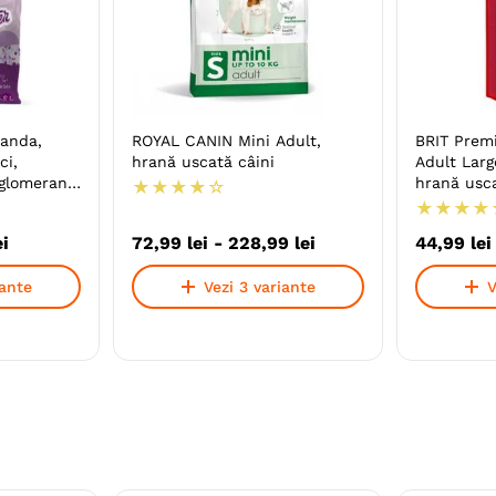
anda,
ROYAL CANIN Mini Adult,
BRIT Prem
ci,
hrană uscată câini
Adult Larg
aglomerant,
hrană usca
★
★
★
★
☆
ri
★
★
★
★
ei
72
,
99
lei
-
228
,
99
lei
44
,
99
lei
iante
Vezi 3 variante
V