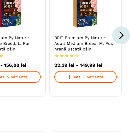
ium By Nature
BRIT Premium By Nature
e Breed, L, Pui,
Adult Medium Breed, M, Pui,
tă câini
hrană uscată câini
★
★
★
★
★
☆
-
156
,
00
lei
22
,
39
lei
-
149
,
99
lei
ezi 2 variante
Vezi 3 variante