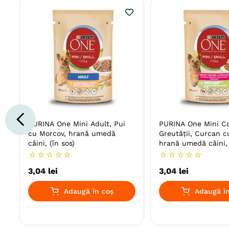
PURINA One Mini Adult, Pui
PURINA One Mini Co
cu Morcov, hrană umedă
Greutății, Curcan c
câini, (în sos)
hrană umedă câini, 
☆
☆
☆
☆
☆
☆
☆
☆
☆
☆
3
,
04
lei
3
,
04
lei
Adaugă în coș
Adaugă în