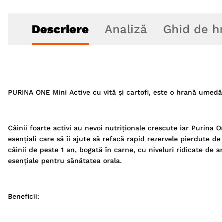
Descriere
Analiză
Ghid de h
PURINA ONE Mini Active cu vită și cartofi, este o hrană umedă 
Câinii foarte activi au nevoi nutriționale crescute iar Purina O
esențiali care să îi ajute să refacă rapid rezervele pierdute 
câinii de peste 1 an, bogată în carne, cu niveluri ridicate de 
esențiale pentru sănătatea orala.
Beneficii: