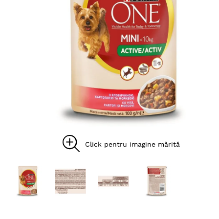
8
.
acana
9
.
recompense caini
10
.
brit caini