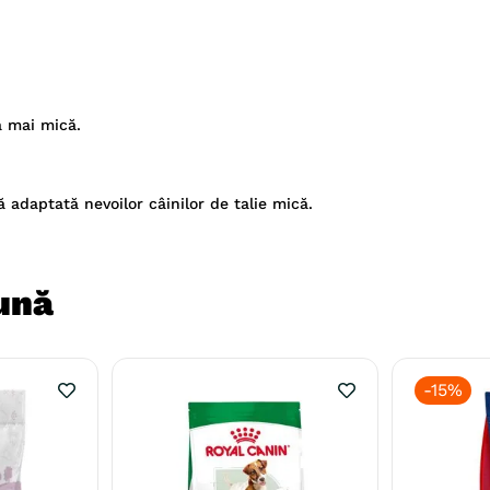
ă mai mică.
 adaptată nevoilor câinilor de talie mică.
ună
-
15%