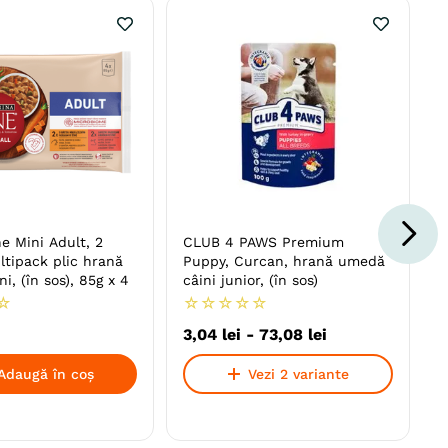
e Mini Adult, 2
CLUB 4 PAWS Premium
tipack plic hrană
Puppy, Curcan, hrană umedă
i, (în sos), 85g x 4
câini junior, (în sos)
☆
☆
☆
☆
☆
☆
3
,
04
lei
-
73
,
08
lei
Adaugă în coș
Vezi 2 variante