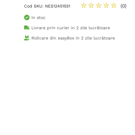
☆
☆
☆
☆
☆
(
0
)
Cod SKU
:
NES12451551
In stoc
Livrare prin curier in
2 zile lucrătoare
Ridicare din easyBox in
2 zile lucrătoare