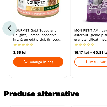
GOURMET Gold Succulent
MON PETIT AMI, Lav
Delights, Somon, conservă
așternut igienic pisi
hrană umedă pisici, (în sos),
granule, silicat, ne
85g
neutralizare mirosu
☆
☆
☆
☆
☆
☆
☆
☆
☆
☆
3
,
55
lei
16
,
17
lei
-
60
,
81
l
Adaugă în coș
Vezi 3 var
Produse alternative