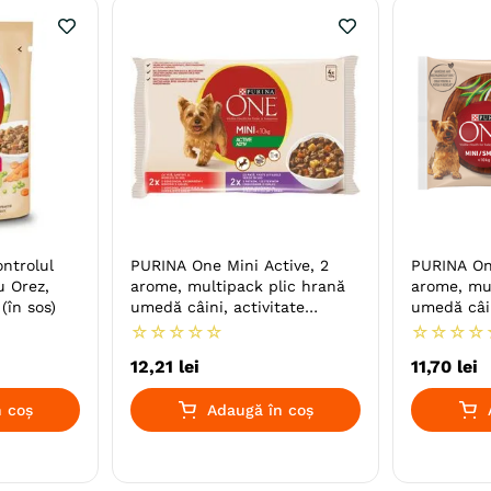
ntrolul
PURINA One Mini Active, 2
PURINA On
u Orez,
arome, multipack plic hrană
arome, mul
(în sos)
umedă câini, activitate
umedă câin
intensă, (în sos), 100g x 4
☆
☆
☆
☆
☆
☆
☆
☆
☆
12
,
21
lei
11
,
70
lei
 coș
Adaugă în coș