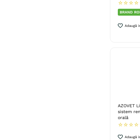
☆
☆
☆
☆
BRAND RO
Adaugă in
AZOVET Li
sistem ren
orală
☆
☆
☆
☆
Adaugă in