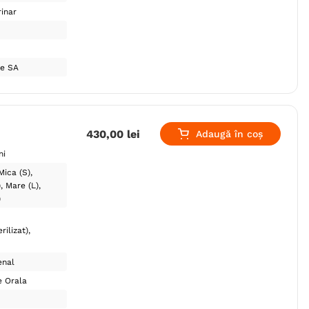
inar
ce SA
430
,
00
lei
Adaugă în coș
ni
Mica (S)
)
Mare (L)
)
rilizat)
enal
e Orala