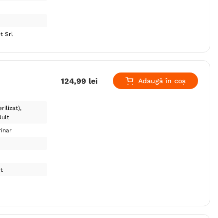
t Srl
124
,
99
lei
Adaugă în coș
rilizat)
ult
inar
t