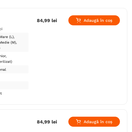
84
,
99
lei
Adaugă în coș
ci
Mare (L)
Medie (M)
)
nior
rilizat)
enal
t
84
,
99
lei
Adaugă în coș