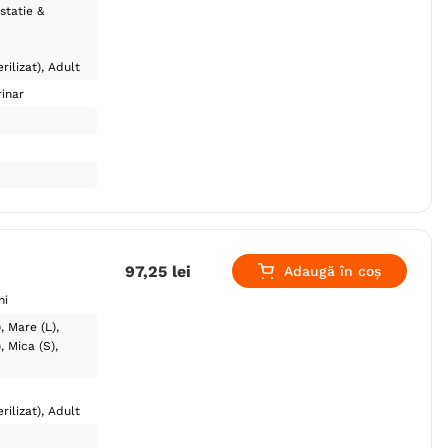
statie &
rilizat)
Adult
inar
97
,
25
lei
Adaugă în coș
ni
)
Mare (L)
)
Mica (S)
rilizat)
Adult