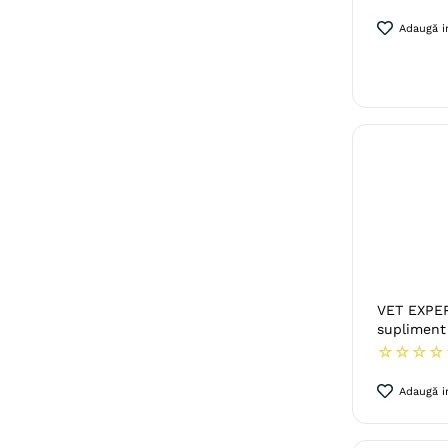
Adaugă in
VET EXPER
supliment 
☆
☆
☆
☆
Adaugă in