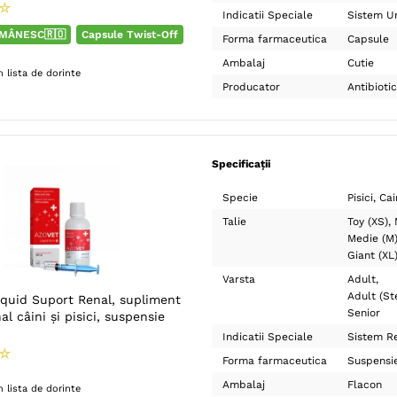
☆
Indicatii Speciale
Sistem Ur
MÂNESC🇷🇴
Capsule Twist-Off
Forma farmaceutica
Capsule
Ambalaj
Cutie
 lista de dorinte
Producator
Antibioti
Specificații
Specie
Pisici
Cai
Talie
Toy (XS)
Medie (M
Giant (XL
Varsta
Adult
Adult (Ste
quid Suport Renal, supliment
Senior
al câini și pisici, suspensie
Indicatii Speciale
Sistem R
☆
Forma farmaceutica
Suspensi
Ambalaj
Flacon
 lista de dorinte