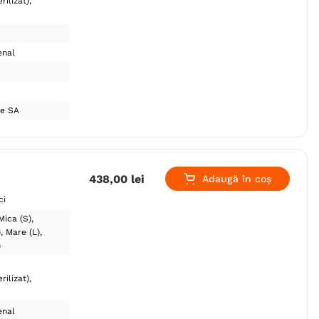
rilizat)
enal
ce SA
438
,
00
lei
Adaugă în coș
ci
Mica (S)
)
Mare (L)
)
rilizat)
enal