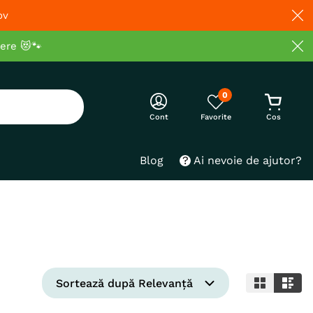
ov
cere 😻🐾
0
Cont
Blog
Ai nevoie de ajutor?
Sortează după
Relevanță