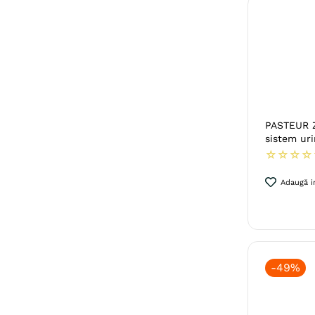
PASTEUR Zizou Metionina, supliment
sistem uri
☆
☆
☆
☆
Adaugă in
-
49%