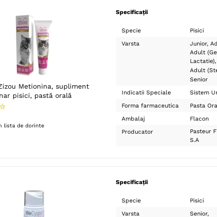
Specificații
Specie
Pisici
Varsta
Junior
Ad
Adult (Ge
Lactatie)
Adult (Ste
Senior
Indicatii Speciale
Sistem Ur
nar pisici, pastă orală
☆
Forma farmaceutica
Pasta Ora
Ambalaj
Flacon
 lista de dorinte
Pasteur Fi
Producator
S.A
Specificații
Specie
Pisici
Varsta
Senior