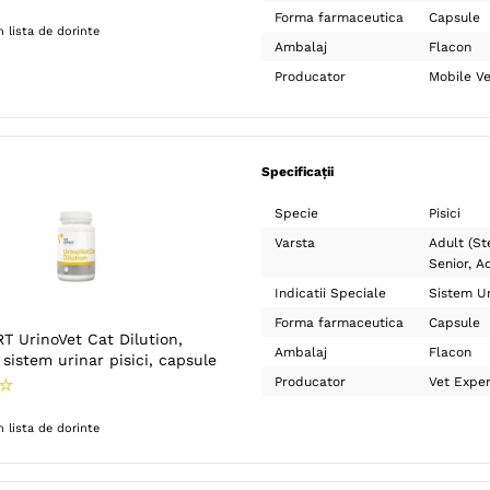
Forma farmaceutica
Capsule
 lista de dorinte
Ambalaj
Flacon
Producator
Mobile Ve
Specificații
Specie
Pisici
Varsta
Adult (Ste
Senior
Ad
Indicatii Speciale
Sistem Ur
Forma farmaceutica
Capsule
T UrinoVet Cat Dilution,
Ambalaj
Flacon
sistem urinar pisici, capsule
Producator
Vet Exper
☆
 lista de dorinte