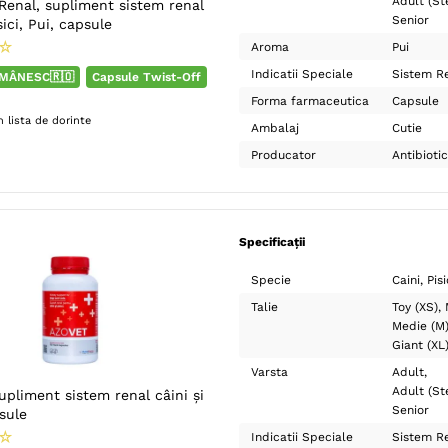
Adult (Ste
Renal, supliment sistem renal
Senior
sici, Pui, capsule
☆
Aroma
Pui
Indicatii Speciale
Sistem R
MÂNESC🇷🇴
Capsule Twist-Off
Forma farmaceutica
Capsule
 lista de dorinte
Ambalaj
Cutie
Producator
Antibioti
Specificații
Specie
Caini
Pisi
Talie
Toy (XS)
Medie (M
Giant (XL
Varsta
Adult
Adult (Ste
pliment sistem renal câini și
Senior
psule
☆
Indicatii Speciale
Sistem R