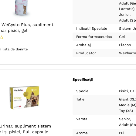
Adult (Ge
Lactatie)
Junior
Adult (Ste
WeCysto Plus, supliment
Indicatii Speciale
Sistem Ur
ar pisici, gel
☆
Forma farmaceutica
Gel
Ambalaj
Flacon
 lista de dorinte
Producator
WePharm
Specificații
Specie
Pisici
Cai
Talie
Giant (XL
Medie (M
Toy (XS)
Varsta
Senior
Adult (Ste
Urinar, supliment sistem
i și pisici, Pui, capsule
Aroma
Pui