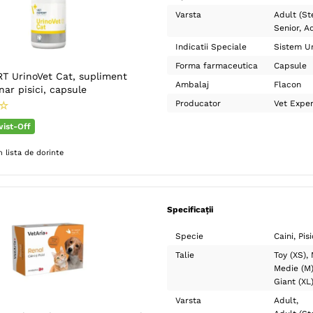
Varsta
Adult (Ste
Senior
Ad
Indicatii Speciale
Sistem Ur
Forma farmaceutica
Capsule
T UrinoVet Cat, supliment
Ambalaj
Flacon
nar pisici, capsule
Producator
Vet Exper
☆
ist-Off
 lista de dorinte
Specificații
Specie
Caini
Pisi
Talie
Toy (XS)
Medie (M
Giant (XL
Varsta
Adult