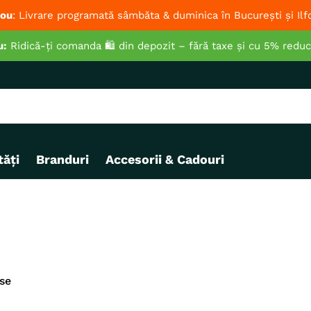
ou
: Livrare programată sâmbăta & duminica în București și Ilf
u:
Ridică-ți comanda 🛍️ din depozit – fără taxe și cu 5% redu
ăți
Branduri
Accesorii & Cadouri
se