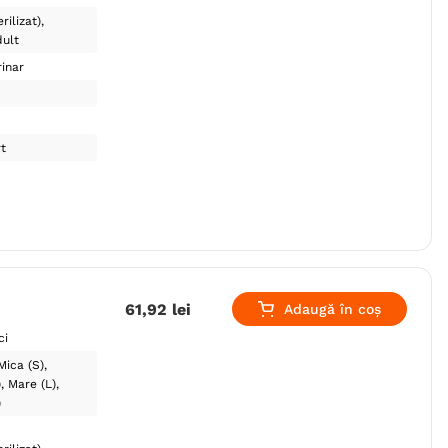
rilizat)
ult
inar
t
61
,
92
lei
Adaugă în coș
ci
Mica (S)
)
Mare (L)
)