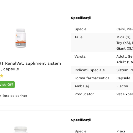
Specificații
Specie
Caini
Pisi
Talie
Mica (S)
Toy (XS)
Giant (XL
Varsta
Adult
Se
Adult (Ste
T RenalVet, supliment sistem
i, capsule
Indicatii Speciale
Sistem R
★
Forma farmaceutica
Capsule
ist-Off
Ambalaj
Flacon
Producator
Vet Exper
 lista de dorinte
Specificații
Specie
Pisici