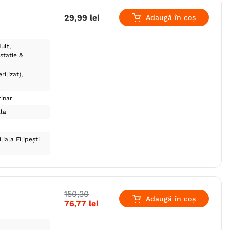
29
,
99
lei
Adaugă în coș
ult
statie &
rilizat)
inar
la
liala Filipești
150
,
30
Adaugă în coș
76
,
77
lei