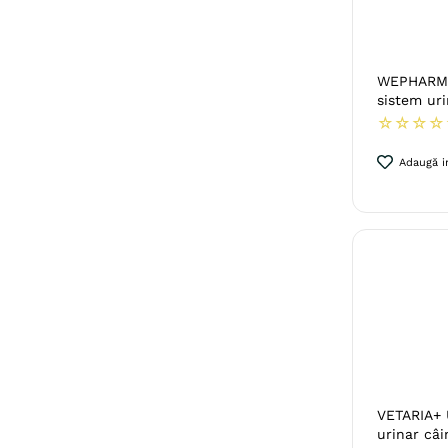
WEPHARM 
sistem urin
☆
☆
☆
☆
Adaugă in
VETARIA+ 
urinar câin