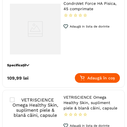
Varsta
Senior
Adult (Sterilizat)
CondroVet Force HA Pisica,
Adult (Gestatie & Lactatie)
45 comprimate
Adult
Junior
☆
☆
☆
☆
☆
Indicatii Speciale
Sistem Articular
Adaugă in lista de dorinte
Forma farmaceutica
Suspensie Orala
Ambalaj
Flacon
Producator
Orion Corporation
Specificații
Specie
Pisici
109
,
99
lei
Adaugă în coș
Talie
Mica (S)
Mare (L)
Medie (M)
Indicatii Speciale
Sistem Articular
VETRISCIENCE Omega
Producator
Bioiberica
Healthy Skin, supliment
piele & blană câini, capsule
☆
☆
☆
☆
☆
Adaugă in lista de dorinte