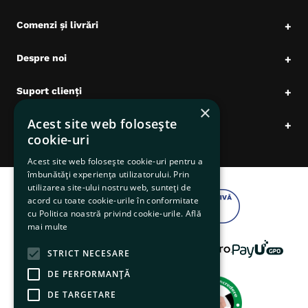
Comenzi și livrări
+
Despre noi
+
Suport clienți
+
×
Acest site web folosește
Date comerciale
+
cookie-uri
Acest site web folosește cookie-uri pentru a
îmbunătăți experiența utilizatorului. Prin
utilizarea site-ului nostru web, sunteți de
acord cu toate cookie-urile în conformitate
cu Politica noastră privind cookie-urile.
Află
mai multe
STRICT NECESARE
DE PERFORMANȚĂ
DE TARGETARE