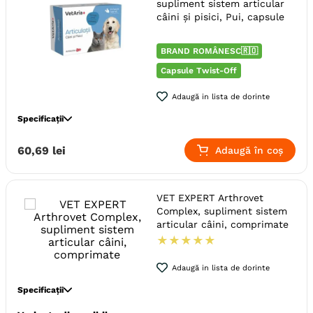
supliment sistem articular
Indicatii Speciale
Sistem Articular
câini și pisici, Pui, capsule
Forma farmaceutica
Capsule
Ambalaj
Flacon
BRAND ROMÂNESC🇷🇴
Producator
Vet Expert
Capsule Twist-Off
Adaugă in lista de dorinte
Specificații
Specie
Caini
Pisici
60
,
69
lei
Adaugă în coș
Talie
Toy (XS)
Mica (S)
Medie (M)
Mare (L)
Giant (XL)
Varsta
Junior
Adult
VET EXPERT Arthrovet
Adult (Gestatie & Lactatie)
Complex, supliment sistem
Adult (Sterilizat)
Senior
articular câini, comprimate
★
★
★
★
★
Aroma
Pui
Indicatii Speciale
Sistem Articular
Adaugă in lista de dorinte
Forma farmaceutica
Capsule
Specificații
Ambalaj
Cutie