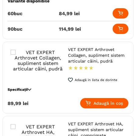
Variante disponibile
Specie
Pisici
Caini
Producator
Antibiotice SA
Talie
Medie (M)
Mare (L)
Mica (S)
60buc
84
,
99
lei
Giant (XL)
Toy (XS)
Varsta
Senior
Adult (Sterilizat)
Adult
90buc
114
,
99
lei
Junior
Indicatii Speciale
Sistem Articular
Forma farmaceutica
Comprimate
VET EXPERT Arthrovet
Ambalaj
Flacon
Collagen, supliment sistem
articular câini, pudră
Producator
Vet Expert
★
★
★
★
★
Adaugă in lista de dorinte
Specificații
Specie
Pisici
Caini
89
,
99
lei
Adaugă în coș
Talie
Giant (XL)
Mare (L)
Medie (M)
Mica (S)
Toy (XS)
Varsta
Senior
Adult (Sterilizat)
Adult
VET EXPERT Arthrovet HA,
Junior
supliment sistem articular
câini, comprimate