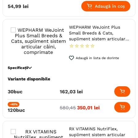
Specie
Pisici
54
,
99
lei
Adaugă în coș
Varsta
Adult (Sterilizat)
Adult (Gestatie & Lactatie)
Junior
Senior
Adult
WEPHARM WeJoint Plus
Indicatii Speciale
Sistem Articular
Small Breeds & Cats,
supliment sistem articular
Forma farmaceutica
Comprimate
câini, comprimate
☆
☆
☆
☆
☆
Ambalaj
Flacon
Adaugă in lista de dorinte
Specificații
Variante disponibile
Specie
Pisici
Talie
Toy (XS)
Mica (S)
30buc
162
,
03
lei
Varsta
Adult (Gestatie & Lactatie)
Adult (Sterilizat)
Senior
-40%
580
,
45
350
,
01
lei
Junior
Adult
120buc
Indicatii Speciale
Sistem Articular
Forma farmaceutica
Comprimate
RX VITAMINS NutriFlex,
Ambalaj
Flacon
supliment sistem articular