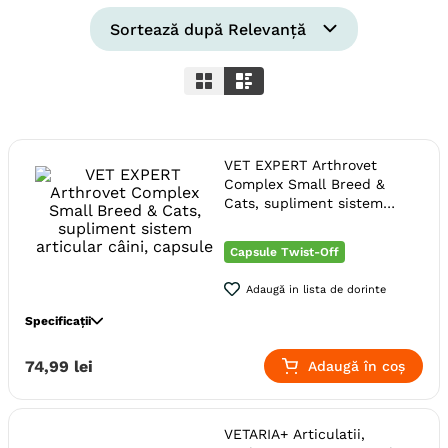
6
.
hrana uscata câini
Sortează după
Relevanță
7
.
hypoallergenic
8
.
acana
9
.
brit caini
VET EXPERT Arthrovet
10
.
recompense caini
Complex Small Breed &
Cats, supliment sistem
articular câini, capsule
Capsule Twist-Off
Adaugă in lista de dorinte
Specificații
Specie
Pisici
74
,
99
lei
Adaugă în coș
Talie
Mica (S)
Toy (XS)
Varsta
Senior
Adult
Adult (Sterilizat)
Junior
VETARIA+ Articulatii,