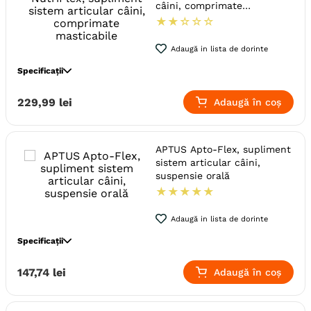
câini, comprimate
Producator
WePharm
masticabile
★
★
☆
☆
☆
Adaugă in lista de dorinte
Specificații
Specie
Caini
Pisici
229
,
99
lei
Adaugă în coș
Talie
Medie (M)
Giant (XL)
Mare (L)
Mica (S)
Varsta
Adult
Junior
Senior
APTUS Apto-Flex, supliment
Adult (Sterilizat)
sistem articular câini,
suspensie orală
Indicatii Speciale
Sistem Articular
★
★
★
★
★
Forma farmaceutica
Comprimate
Ambalaj
Flacon
Adaugă in lista de dorinte
Producator
Swedencare AB
Specificații
Specie
Pisici
Caini
147
,
74
lei
Adaugă în coș
Talie
Giant (XL)
Mare (L)
Medie (M)
Mica (S)
Toy (XS)