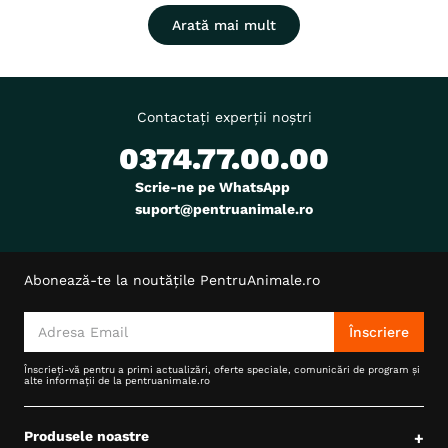
Adult
Adult (Sterilizat)
Junior
Arată mai mult
Indicatii Speciale
Sistem Articular
Forma farmaceutica
Suspensie Orala
Ambalaj
Flacon
Contactați experții noștri
Producator
TRM Pet
0374.77.00.00
Scrie-ne pe WhatsApp
suport@pentruanimale.ro
Abonează-te la noutățile PentruAnimale.ro
Înscriere
Înscrieți-vă pentru a primi actualizări, oferte speciale, comunicări de program și
alte informații de la pentruanimale.ro
Produsele noastre
+