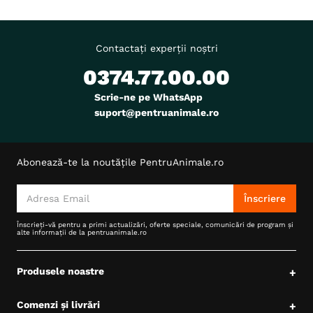
Tip formula
Grain Free
Aroma
Pui
Contactați experții noștri
Monoproteic
Nu
0374.77.00.00
Metoda de preparare
Uscata prin extrudare
Ambalaj
Sac
Scrie-ne pe WhatsApp
suport@pentruanimale.ro
Abonează-te la noutățile PentruAnimale.ro
Înscriere
Înscrieți-vă pentru a primi actualizări, oferte speciale, comunicări de program și
alte informații de la pentruanimale.ro
Produsele noastre
+
Comenzi și livrări
+