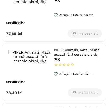
3kg
Monoproteic
Nu
Metoda de preparare
Uscata prin extrudare
Adaugă in lista de dorinte
Ambalaj
Sac
Specificații
Specie
Pisici
77
,
89
lei
Indisponibil
Varsta
Adult
Calitate Hrana
Ultra-Premium
PIPER Animals, Rață, hrană
Tip formula
Grain Free
uscată fără cereale pisici,
Aroma
Vita
3kg
☆
☆
☆
☆
☆
Monoproteic
Nu
Metoda de preparare
Uscata prin extrudare
Adaugă in lista de dorinte
Ambalaj
Sac
Specificații
Specie
Pisici
78
,
40
lei
Indisponibil
Varsta
Adult
Calitate Hrana
Ultra-Premium