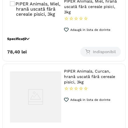
PIPER Animals, Miel, hrană
Tip formula
Grain Free
uscată fără cereale pisici,
Aroma
Rata
3kg
☆
☆
☆
☆
☆
Monoproteic
Nu
Metoda de preparare
Uscata prin extrudare
Adaugă in lista de dorinte
Ambalaj
Sac
Specificații
Specie
Pisici
78
,
40
lei
Indisponibil
Varsta
Adult
Calitate Hrana
Ultra-Premium
PIPER Animals, Curcan,
Tip formula
Grain Free
hrană uscată fără cereale
Aroma
Miel
pisici, 3kg
☆
☆
☆
☆
☆
Monoproteic
Nu
Metoda de preparare
Uscata prin extrudare
Adaugă in lista de dorinte
Ambalaj
Sac