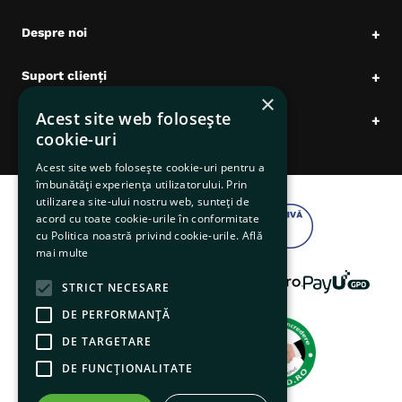
Despre noi
+
Suport clienți
+
×
Acest site web folosește
Date comerciale
+
cookie-uri
Acest site web folosește cookie-uri pentru a
îmbunătăți experiența utilizatorului. Prin
utilizarea site-ului nostru web, sunteți de
acord cu toate cookie-urile în conformitate
cu Politica noastră privind cookie-urile.
Află
mai multe
STRICT NECESARE
DE PERFORMANȚĂ
DE TARGETARE
DE FUNCŢIONALITATE