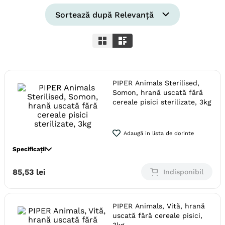
6
.
hrana uscata câini
Sortează după
Relevanță
7
.
hypoallergenic
8
.
acana
9
.
brit caini
PIPER Animals Sterilised,
10
.
recompense caini
Somon, hrană uscată fără
cereale pisici sterilizate, 3kg
Adaugă in lista de dorinte
Specificații
Specie
Pisici
85
,
53
lei
Indisponibil
Varsta
Adult (Sterilizat)
Calitate Hrana
Ultra-Premium
PIPER Animals, Vită, hrană
Tip formula
Grain Free
uscată fără cereale pisici,
Aroma
Somon