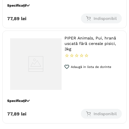
Specificații
Specie
Pisici
77
,
89
lei
Indisponibil
Varsta
Adult
Calitate Hrana
Ultra-Premium
PIPER Animals, Pui, hrană
Tip formula
Grain Free
uscată fără cereale pisici,
Aroma
Curcan
3kg
☆
☆
☆
☆
☆
Monoproteic
Nu
Metoda de preparare
Uscata prin extrudare
Adaugă in lista de dorinte
Ambalaj
Sac
Specificații
Specie
Pisici
77
,
89
lei
Indisponibil
Varsta
Adult
Calitate Hrana
Ultra-Premium