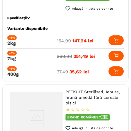
Producator
Pet Product
Adaugă in lista de dorinte
Specificații
Variante disponibile
Specie
Pisici
Varsta
Adult (Gestatie & Lactatie)
-5%
154
,
99
147
,
24
lei
2kg
Junior
Calitate Hrana
Super-Premium
-5%
369
,
99
351
,
49
lei
7kg
Aroma
Miel
Monoproteic
Nu
-5%
37
,
49
35
,
62
lei
400g
Metoda de preparare
Uscata prin extrudare
Indicatii Speciale
Sistem Digestiv & Probiotice
Ambalaj
Sac
PETKULT Sterilised, Iepure,
hrană umedă fără cereale
Gama
PETKULT Probiotic Care
pisici
Producator
Pet Product
★
☆
☆
☆
☆
BRAND ROMÂNESC🇷🇴
Adaugă in lista de dorinte