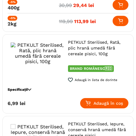
Aroma
Rata
-5%
30
,
99
29
,
44
lei
400g
Monoproteic
Nu
Metoda de preparare
Uscata prin extrudare
-5%
119
,
99
113
,
99
lei
2kg
Ambalaj
Sac
Gama
PETKULT Adult Care
Producator
Pet Product
PETKULT Sterilised, Rată,
plic hrană umedă fără
cereale pisici, 100g
BRAND ROMÂNESC🇷🇴
Adaugă in lista de dorinte
Specificații
Specie
Pisici
6
,
99
lei
Adaugă în coș
Varsta
Adult (Sterilizat)
Calitate Hrana
Super-Premium
PETKULT Sterilised, Iepure,
Tip formula
Grain Free
conservă hrană umedă fără
Aroma
Rata
cereale pisici