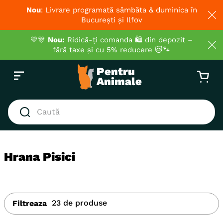
Nou
: Livrare programată sâmbăta & duminica în
București și Ilfov
💛🎊
Nou:
Ridică-ți comanda 🛍️ din depozit –
fără taxe și cu 5% reducere 😻🐾
Caută
CĂUTĂRI POPULARE
1
.
hrana umeda pisici
Hrana Pisici
2
.
royal canin
3
.
hrana uscata pisici
4
.
recompense
23
de produse
Filtreaza
5
.
brit