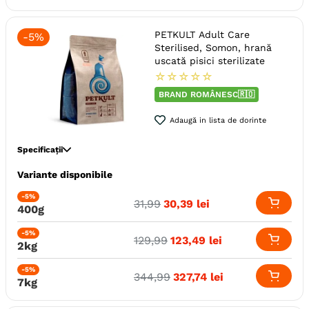
Talie
Medie (M)
Mare (L)
Mica (S)
Toy (XS)
Varsta
Adult
Senior
PETKULT Adult Care
-
5%
Adult (Gestatie & Lactatie)
Sterilised, Somon, hrană
Adult (Sterilizat)
uscată pisici sterilizate
☆
☆
☆
☆
☆
Calitate Hrana
Super-Premium
BRAND ROMÂNESC🇷🇴
Tip formula
Grain Free
Aroma
Pui
Adaugă in lista de dorinte
Metoda de preparare
In Aspic
Bucati De Carne
In Supa
Specificații
Ambalaj
Conserva
Variante disponibile
Specie
Pisici
Gama
PETKULT Grain Free
Varsta
Adult (Sterilizat)
-5%
31
,
99
30
,
39
lei
Producator
Pet Product
400g
Calitate Hrana
Super-Premium
Aroma
Somon
-5%
129
,
99
123
,
49
lei
2kg
Monoproteic
Nu
Metoda de preparare
Uscata prin extrudare
-5%
344
,
99
327
,
74
lei
7kg
Ambalaj
Sac
Gama
PETKULT Adult Care