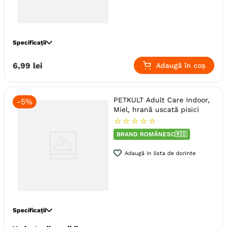
Specificații
Specie
Pisici
6
,
99
lei
Adaugă în coș
Varsta
Adult (Sterilizat)
Calitate Hrana
Super-Premium
PETKULT Adult Care Indoor,
-
5%
Tip formula
Grain Free
Miel, hrană uscată pisici
Aroma
Iepure
☆
☆
☆
☆
☆
Metoda de preparare
In Sos
Bucati De Carne
BRAND ROMÂNESC🇷🇴
Ambalaj
Plic
Adaugă in lista de dorinte
Producator
Pet Product
Specificații