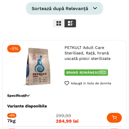
6
.
hrana uscata câini
Sortează după
Relevanță
7
.
hypoallergenic
8
.
acana
9
.
brit caini
PETKULT Adult Care
-
5%
10
.
recompense caini
Sterilised, Rață, hrană
uscată pisici sterilizate
BRAND ROMÂNESC🇷🇴
Adaugă in lista de dorinte
Specificații
Variante disponibile
Specie
Pisici
Varsta
Adult (Sterilizat)
299
,
99
-5%
7kg
284
,
99
lei
Calitate Hrana
Super-Premium