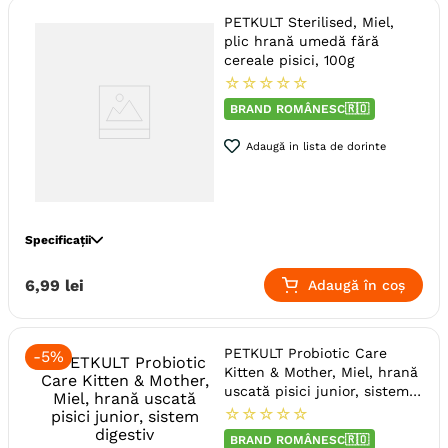
PETKULT Sterilised, Miel,
Producator
Pet Product
plic hrană umedă fără
cereale pisici, 100g
☆
☆
☆
☆
☆
BRAND ROMÂNESC🇷🇴
Adaugă in lista de dorinte
Specificații
Specie
Pisici
6
,
99
lei
Adaugă în coș
Varsta
Adult (Sterilizat)
Calitate Hrana
Super-Premium
PETKULT Probiotic Care
-
5%
Tip formula
Grain Free
Kitten & Mother, Miel, hrană
Aroma
Miel
uscată pisici junior, sistem
digestiv
☆
☆
☆
☆
☆
Metoda de preparare
Bucati De Carne
In Sos
Ambalaj
Plic
BRAND ROMÂNESC🇷🇴