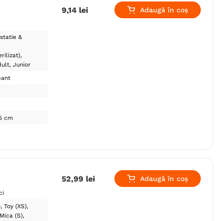
9
,
14
lei
Adaugă în coș
statie &
rilizat)
ult
Junior
pant
15 cm
52
,
99
lei
Adaugă în coș
ci
)
Toy (XS)
Mica (S)