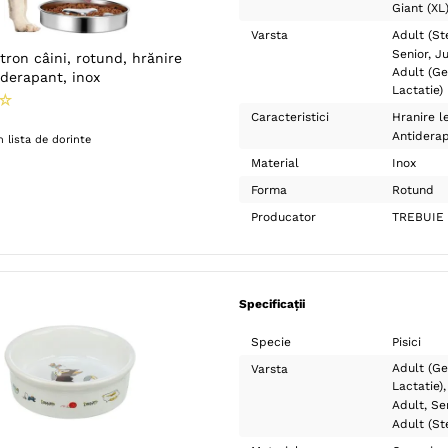
Giant (XL
Varsta
Adult (Ste
Senior
Ju
ron câini, rotund, hrănire
Adult (Ge
iderapant, inox
Lactatie)
☆
Caracteristici
Hranire l
Antidera
 lista de dorinte
Material
Inox
Forma
Rotund
Producator
TREBUIE 
Specificații
Specie
Pisici
Adult (Ge
Varsta
Lactatie)
Adult
Se
Adult (Ste