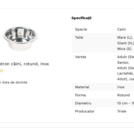
Specificații
Specie
Caini
Talie
Mare (L)
Giant (XL
Mica (S)
Varsta
Adult (Ste
Senior
stron câini, rotund, inox
Adult (Ge
☆
Lactatie)
Adult
Ju
 lista de dorinte
Material
Inox
Forma
Rotund
Diametru
10 cm - 
Producator
Trixie