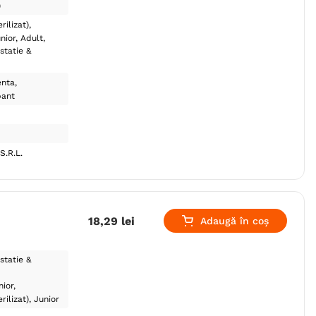
)
rilizat)
nior
Adult
statie &
enta
pant
S.R.L.
18
,
29
lei
Adaugă în coș
statie &
nior
rilizat)
Junior