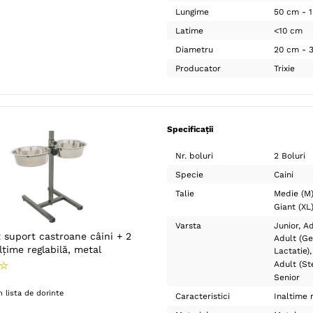
Lungime
50 cm - 
Latime
<10 cm
Diametru
20 cm - 
Producator
Trixie
Specificații
Nr. boluri
2 Boluri
Specie
Caini
Talie
Medie (M
Giant (XL
Varsta
Junior
Ad
t suport castroane câini + 2
Adult (Ge
alțime reglabilă, metal
Lactatie)
☆
Adult (Ste
Senior
 lista de dorinte
Caracteristici
Inaltime 