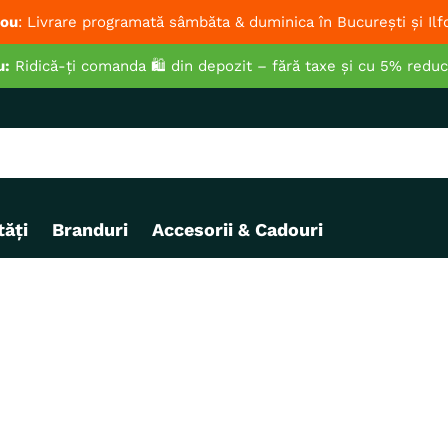
ou
: Livrare programată sâmbăta & duminica în București și Ilf
u:
Ridică-ți comanda 🛍️ din depozit – fără taxe și cu 5% redu
ăți
Branduri
Accesorii & Cadouri