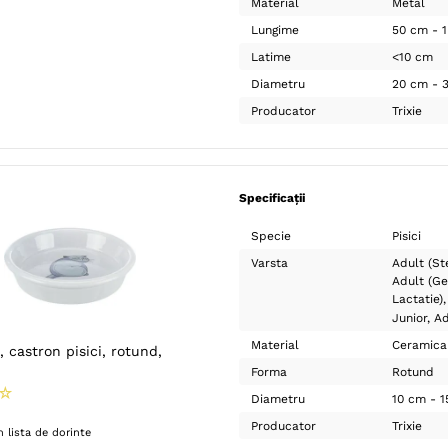
Material
Metal
Lungime
50 cm - 
Latime
<10 cm
Diametru
20 cm - 
Producator
Trixie
Specificații
Specie
Pisici
Varsta
Adult (Ste
Adult (Ge
Lactatie)
Junior
Ad
Material
Ceramica
, castron pisici, rotund,
Forma
Rotund
☆
Diametru
10 cm - 
Producator
Trixie
 lista de dorinte