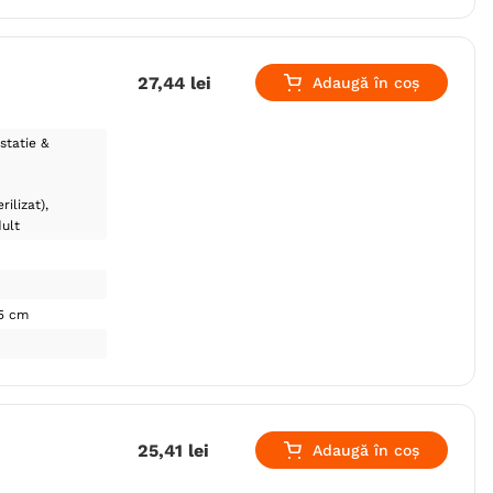
27
,
44
lei
Adaugă în coș
statie &
rilizat)
ult
15 cm
25
,
41
lei
Adaugă în coș