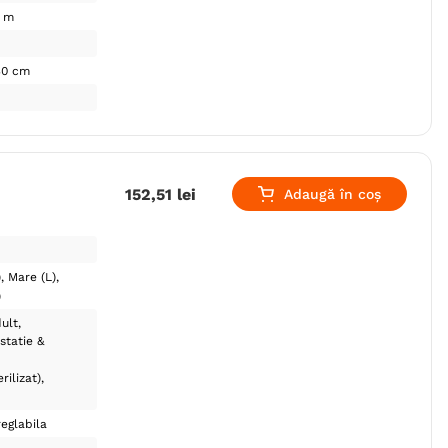
1 m
30 cm
152
,
51
lei
Adaugă în coș
)
Mare (L)
)
ult
statie &
rilizat)
reglabila