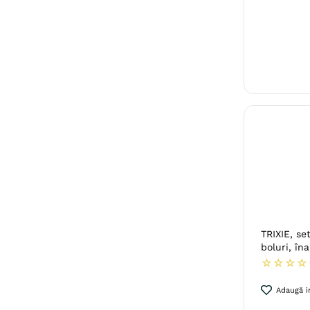
TRIXIE, se
boluri, în
☆
☆
☆
☆
Adaugă in