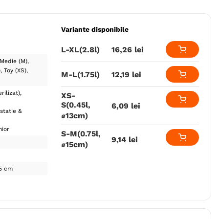
Variante disponibile
L-XL(2.8l)
16
,
26
lei
Medie (M)
)
Toy (XS)
M-L(1.75l)
12
,
19
lei
rilizat)
XS-
S(0.45l,
6
,
09
lei
statie &
⌀13cm)
nior
S-M(0.75l,
9
,
14
lei
⌀15cm)
15 cm