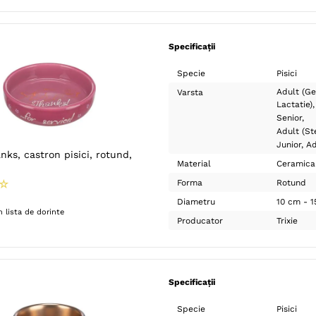
Specificații
Specie
Pisici
Adult (Ge
Varsta
Lactatie)
Senior
Adult (Ste
Junior
Ad
nks, castron pisici, rotund,
Material
Ceramica
☆
Forma
Rotund
Diametru
10 cm - 
 lista de dorinte
Producator
Trixie
Specificații
Specie
Pisici