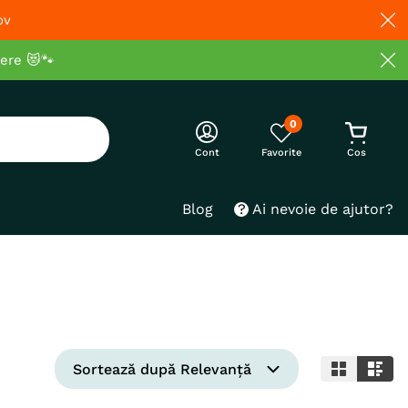
ov
cere 😻🐾
0
Cont
Blog
Ai nevoie de ajutor?
Sortează după
Relevanță