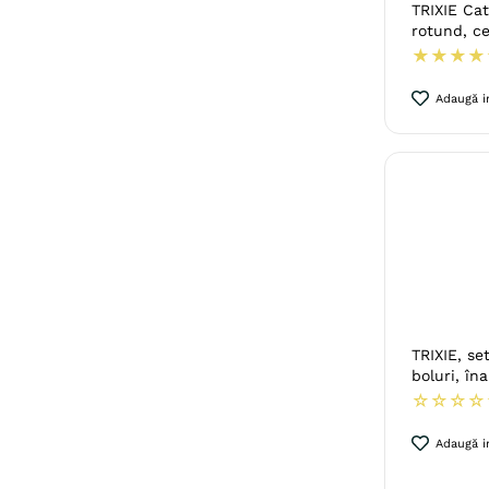
TRIXIE Cat
rotund, c
★
★
★
★
Adaugă in
TRIXIE, se
boluri, în
☆
☆
☆
☆
Adaugă in