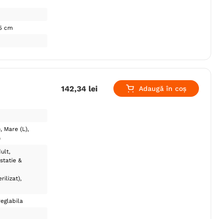
15 cm
142
,
34
lei
Adaugă în coș
)
Mare (L)
)
ult
statie &
rilizat)
reglabila