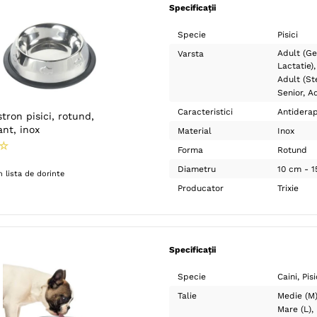
Specificații
Specie
Pisici
Adult (Ge
Varsta
Lactatie)
Adult (Ste
Senior
Ad
Caracteristici
Antidera
stron pisici, rotund,
nt, inox
Material
Inox
☆
Forma
Rotund
Diametru
10 cm - 
 lista de dorinte
Producator
Trixie
Specificații
Specie
Caini
Pisi
Talie
Medie (M
Mare (L)