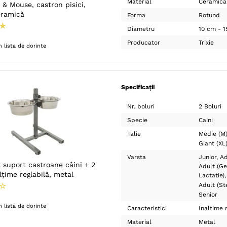
Material
Ceramica
 & Mouse, castron pisici,
eramică
Forma
Rotund
★
Diametru
10 cm - 
Producator
Trixie
 lista de dorinte
Specificații
Nr. boluri
2 Boluri
Specie
Caini
Talie
Medie (M
Giant (XL
Varsta
Junior
Ad
t suport castroane câini + 2
Adult (Ge
alțime reglabilă, metal
Lactatie)
☆
Adult (Ste
Senior
 lista de dorinte
Caracteristici
Inaltime 
Material
Metal