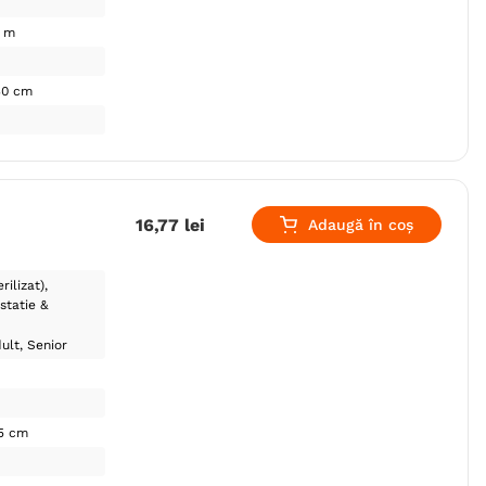
1 m
30 cm
16
,
77
lei
Adaugă în coș
rilizat)
statie &
ult
Senior
15 cm