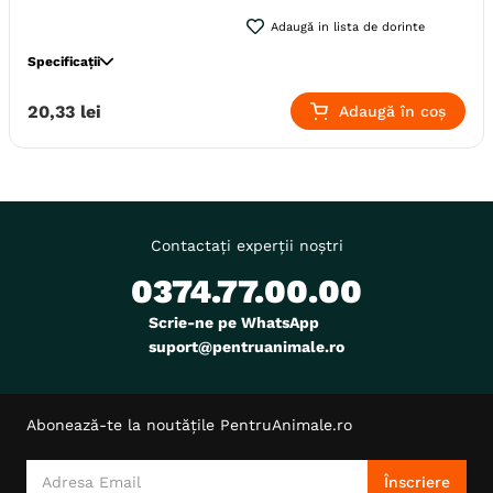
Adaugă in lista de dorinte
Specificații
Specie
Animale Mici
Pisici
Caini
20
,
33
lei
Adaugă în coș
Producator
Trixie
Contactați experții noștri
0374.77.00.00
Scrie-ne pe WhatsApp
suport@pentruanimale.ro
Abonează-te la noutățile PentruAnimale.ro
Înscriere