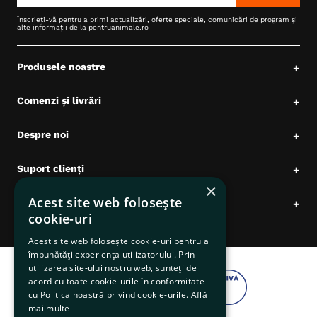
Înscrieți-vă pentru a primi actualizări, oferte speciale, comunicări de program și
alte informații de la pentruanimale.ro
Produsele noastre
+
Comenzi și livrări
+
Despre noi
+
Suport clienți
+
×
Acest site web folosește
Date comerciale
+
cookie-uri
Acest site web folosește cookie-uri pentru a
îmbunătăți experiența utilizatorului. Prin
utilizarea site-ului nostru web, sunteți de
acord cu toate cookie-urile în conformitate
cu Politica noastră privind cookie-urile.
Află
mai multe