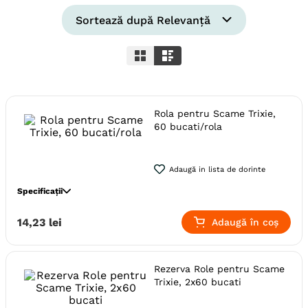
6
.
hrana uscata câini
Sortează după
Relevanță
7
.
hypoallergenic
8
.
acana
9
.
brit caini
Rola pentru Scame Trixie,
10
.
recompense caini
60 bucati/rola
Adaugă in lista de dorinte
Specificații
Specie
Caini
Pisici
Animale Mici
14
,
23
lei
Adaugă în coș
Producator
Trixie
Rezerva Role pentru Scame
Trixie, 2x60 bucati