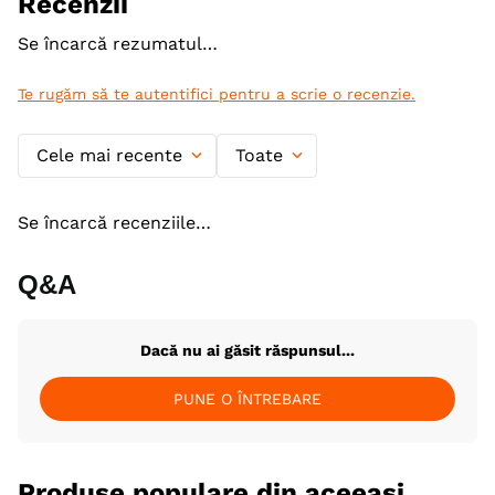
Recenzii
Metoda de preparare
Uscata prin extrudare
Se încarcă rezumatul…
Ambalaj
Sac
Te rugăm să te autentifici pentru a scrie o recenzie.
Cele mai recente
Toate
Se încarcă recenziile…
Q&A
Dacă nu ai găsit răspunsul...
PUNE O ÎNTREBARE
Produse populare din aceeași