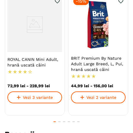
-
15%
Conține un set echilibrat de vitamine și
minerale.
Fara creale, fara arome sintetice, potențiatori de
aromă și coloranți.
Specie
Caini
Talie
Toy (XS)
Mica (S)
BRIT Premium By Nature
ROYAL CANIN Mini Adult,
Medie (M)
Mare (L)
Adult Large Breed, L, Pui,
Giant (XL)
hrană uscată câini
hrană uscată câini
★
★
★
★
☆
★
★
★
★
★
Varsta
Adult
72
,
99
lei
-
228
,
99
lei
44
,
99
lei
-
156
,
00
lei
Calitate Hrana
Ultra-Premium
Vezi 3 variante
Vezi 2 variante
Tip formula
Grain Free
Aroma
Somon
Monoproteic
Nu