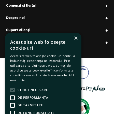
Comenzi și livrări
+
Despre noi
+
Suport clienți
+
×
Acest site web folosește
Date comerciale
+
cookie-uri
Acest site web folosește cookie-uri pentru a
îmbunătăți experiența utilizatorului. Prin
utilizarea site-ului nostru web, sunteți de
acord cu toate cookie-urile în conformitate
cu Politica noastră privind cookie-urile.
Află
mai multe
STRICT NECESARE
DE PERFORMANȚĂ
DE TARGETARE
DE FUNCŢIONALITATE