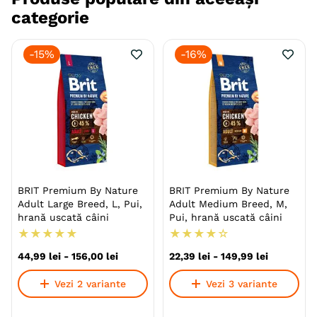
categorie
-
15%
-
16%
BRIT Premium By Nature
BRIT Premium By Nature
Adult Large Breed, L, Pui,
Adult Medium Breed, M,
hrană uscată câini
Pui, hrană uscată câini
★
★
★
★
★
★
★
★
★
☆
44
,
99
lei
-
156
,
00
lei
22
,
39
lei
-
149
,
99
lei
Vezi 2 variante
Vezi 3 variante