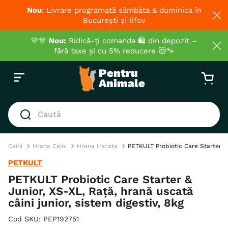
Nou
: Livrare programată sâmbăta & duminica în
București și Ilfov
💛🎊
Nou:
Ridică-ți comanda 🛍️ din depozit –
fără taxe și cu 5% reducere 😻🐾
Caută
CĂUTĂRI POPULARE
Caini
Hrana Caini
Hrana Uscata
PETKULT Probiotic Care Starter & J
1
.
hrana umeda pisici
PETKULT
2
.
royal canin
PETKULT Probiotic Care Starter &
Junior, XS-XL, Rață, hrană uscată
3
.
hrana uscata pisici
câini junior, sistem digestiv, 8kg
4
.
recompense
Cod SKU
:
PEP192751
5
.
brit