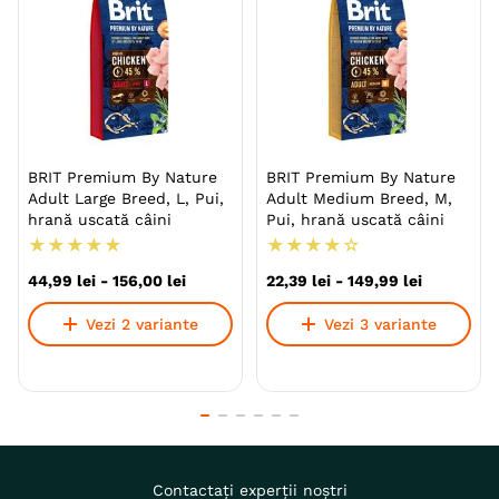
BRIT Premium By Nature
BRIT Premium By Nature
Adult Large Breed, L, Pui,
Adult Medium Breed, M,
hrană uscată câini
Pui, hrană uscată câini
★
★
★
★
★
★
★
★
★
☆
44
,
99
lei
-
156
,
00
lei
22
,
39
lei
-
149
,
99
lei
Vezi 2 variante
Vezi 3 variante
Contactați experții noștri