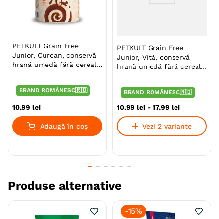
Varsta
Junior
Adult (Gestatie & Lactatie)
Calitate Hrana
Super-Premium
PETKULT Grain Free
PETKULT Grain Free
Aroma
Rata
Junior, Curcan, conservă
Junior, Vită, conservă
hrană umedă fără cereale
hrană umedă fără cereale
Monoproteic
Nu
câini junior, 400g
câini junior
Metoda de preparare
Uscata prin extrudare
BRAND ROMÂNESC🇷🇴
BRAND ROMÂNESC🇷🇴
10
,
99
lei
10
,
99
lei
-
17
,
99
lei
Indicatii Speciale
Sistem Digestiv & Probiotice
Adaugă în coș
Vezi 2 variante
Ambalaj
Sac
Gama
PETKULT Probiotic Care
Producator
Pet Product
Produse alternative
-
15%