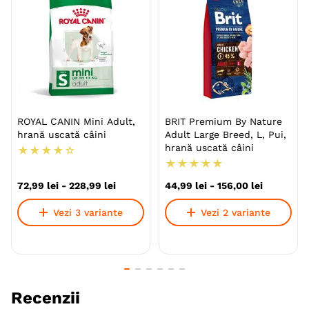
ROYAL CANIN Mini Adult,
BRIT Premium By Nature
hrană uscată câini
Adult Large Breed, L, Pui,
hrană uscată câini
★
★
★
★
☆
★
★
★
★
★
72
,
99
lei
-
228
,
99
lei
44
,
99
lei
-
156
,
00
lei
Vezi 3 variante
Vezi 2 variante
Recenzii