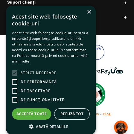
Suport clienți
+
×
Acest site web folosește
Date comerciale
+
cookie-uri
Acest site web folosește cookie-uri pentru a
îmbunătăți experiența utilizatorului. Prin
utilizarea site-ului nostru web, sunteți de
acord cu toate cookie-urile în conformitate
cu Politica noastră privind cookie-urile.
Află
mai multe
STRICT NECESARE
DE PERFORMANȚĂ
DE TARGETARE
DE FUNCŢIONALITATE
ACCEPTĂ TOATE
REFUZĂ TOT
© 2026 pentruanimale.ro -
Privacy
-
Terms
-
Blog
ARATĂ DETALIILE