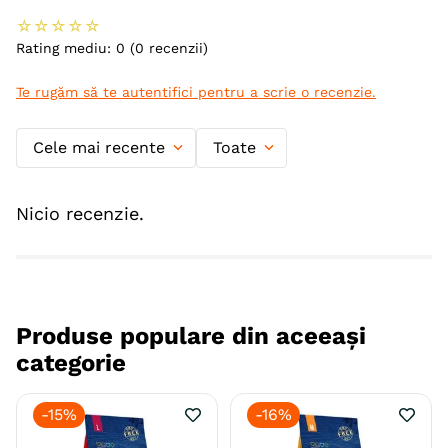
☆
☆
☆
☆
☆
Rating mediu: 0
(0 recenzii)
Te rugăm să te autentifici pentru a scrie o recenzie.
Cele mai recente
Toate
Nicio recenzie.
Produse populare din aceeași
categorie
-
15%
-
16%