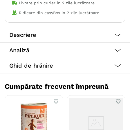
Livrare prin curier in
2 zile lucrătoare
Ridicare din easyBox in
2 zile lucrătoare
Descriere
Beneficii:
Analiză
Petkult foloseste doar ingrediente delicioase,
sănătoase, hrănitoare pentru a avea grijă de câinele
Ghid de hrănire
tău într-un mod natural, astfel încât tu și acesta să vă
puteți bucura de viață, fără griji și să vă concentrați
pe a crea amintiri împreună.
Cumpărate frecvent împreună
Specie
Caini
Talie
Toy (XS)
Mica (S)
Medie (M)
Mare (L)
Giant (XL)