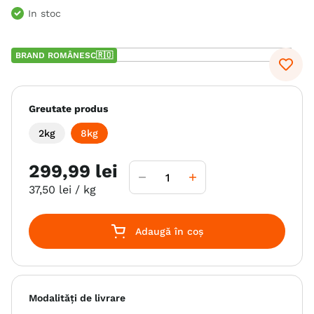
In stoc
6
.
hrana uscata câini
7
.
hypoallergenic
BRAND ROMÂNESC🇷🇴
8
.
acana
9
.
recompense caini
Greutate produs
10
.
brit caini
2kg
8kg
299
,
99
lei
37
,
50
lei
/ kg
Adaugă în coș
Modalități de livrare